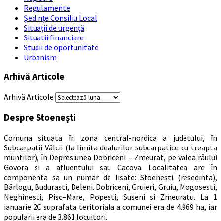
Regulamente
Ședințe Consiliu Local
Situații de urgență
Situatii financiare
Studii de oportunitate
Urbanism
Arhivă Articole
Arhivă Articole
Despre Stoenești
Comuna situata în zona central-nordica a judetului, în
Subcarpatii Vâlcii (la limita dealurilor subcarpatice cu treapta
muntilor), în Depresiunea Dobriceni – Zmeurat, pe valea râului
Govora si a afluentului sau Cacova. Localitatea are în
componenta sa un numar de lisate: Stoenesti (resedinta),
Bârlogu, Budurasti, Deleni. Dobriceni, Gruieri, Gruiu, Mogosesti,
Neghinesti, Pisc–Mare, Popesti, Suseni si Zmeuratu. La 1
ianuarie 2C suprafata teritoriala a comunei era de 4.969 ha, iar
popularii era de 3.861 locuitori.