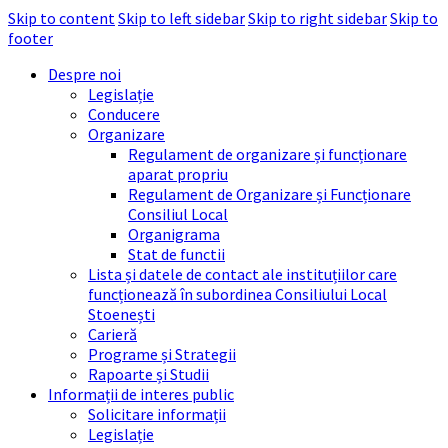
Skip to content
Skip to left sidebar
Skip to right sidebar
Skip to
footer
Despre noi
Legislație
Conducere
Organizare
Regulament de organizare și funcționare
aparat propriu
Regulament de Organizare și Funcționare
Consiliul Local
Organigrama
Stat de functii
Lista și datele de contact ale instituțiilor care
funcționează în subordinea Consiliului Local
Stoenești
Carieră
Programe și Strategii
Rapoarte și Studii
Informații de interes public
Solicitare informații
Legislație