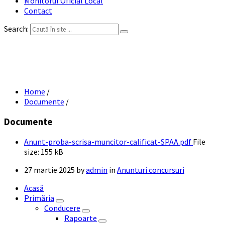
Monitorul Oficial Local
Contact
Search:
Anunt proba scrisa muncitor calificat
SPAA
Home
/
Documente
/
Documente
Anunt-proba-scrisa-muncitor-calificat-SPAA.pdf
File
size:
155 kB
27 martie 2025
by
admin
in
Anunturi concursuri
Acasă
Primăria
Conducere
Rapoarte