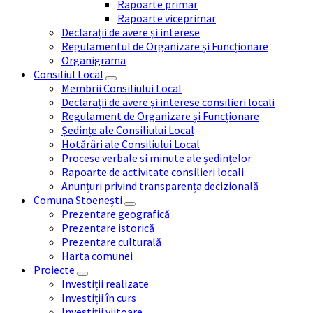
Rapoarte primar
Rapoarte viceprimar
Declarații de avere și interese
Regulamentul de Organizare și Funcționare
Organigrama
Consiliul Local
Membrii Consiliului Local
Declarații de avere și interese consilieri locali
Regulament de Organizare și Funcționare
Ședințe ale Consiliului Local
Hotărâri ale Consiliului Local
Procese verbale si minute ale ședințelor
Rapoarte de activitate consilieri locali
Anunțuri privind transparența decizională
Comuna Stoenești
Prezentare geografică
Prezentare istorică
Prezentare culturală
Harta comunei
Proiecte
Investiții realizate
Investiții în curs
Investiții viitoare