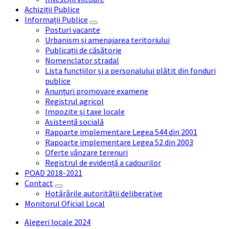
Achiziții Publice
Informații Publice
Posturi vacante
Urbanism și amenajarea teritoriului
Publicații de căsătorie
Nomenclator stradal
Lista funcțiilor și a personalului plătit din fonduri
publice
Anunțuri promovare examene
Registrul agricol
Impozite și taxe locale
Asistență socială
Rapoarte implementare Legea 544 din 2001
Rapoarte implementare Legea 52 din 2003
Oferte vânzare terenuri
Registrul de evidență a cadourilor
POAD 2018-2021
Contact
Hotărârile autorității deliberative
Monitorul Oficial Local
Alegeri locale 2024