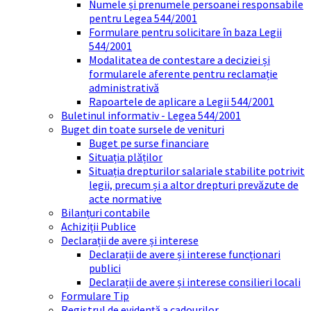
Numele și prenumele persoanei responsabile
pentru Legea 544/2001
Formulare pentru solicitare în baza Legii
544/2001
Modalitatea de contestare a deciziei și
formularele aferente pentru reclamație
administrativă
Rapoartele de aplicare a Legii 544/2001
Buletinul informativ - Legea 544/2001
Buget din toate sursele de venituri
Buget pe surse financiare
Situația plăților
Situația drepturilor salariale stabilite potrivit
legii, precum și a altor drepturi prevăzute de
acte normative
Bilanțuri contabile
Achiziții Publice
Declarații de avere și interese
Declarații de avere și interese funcționari
publici
Declarații de avere și interese consilieri locali
Formulare Tip
Registrul de evidență a cadourilor