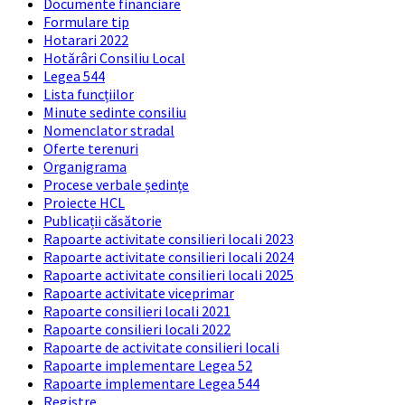
Documente financiare
Formulare tip
Hotarari 2022
Hotărâri Consiliu Local
Legea 544
Lista funcțiilor
Minute sedinte consiliu
Nomenclator stradal
Oferte terenuri
Organigrama
Procese verbale ședințe
Proiecte HCL
Publicații căsătorie
Rapoarte activitate consilieri locali 2023
Rapoarte activitate consilieri locali 2024
Rapoarte activitate consilieri locali 2025
Rapoarte activitate viceprimar
Rapoarte consilieri locali 2021
Rapoarte consilieri locali 2022
Rapoarte de activitate consilieri locali
Rapoarte implementare Legea 52
Rapoarte implementare Legea 544
Registre