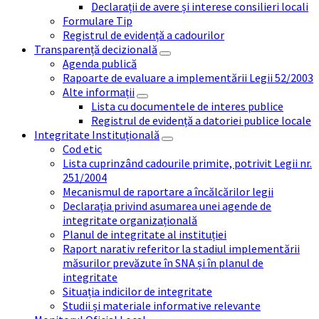
Declarații de avere și interese consilieri locali
Formulare Tip
Registrul de evidență a cadourilor
Transparență decizională
Agenda publică
Rapoarte de evaluare a implementării Legii 52/2003
Alte informații
Lista cu documentele de interes publice
Registrul de evidență a datoriei publice locale
Integritate Instituțională
Cod etic
Lista cuprinzând cadourile primite, potrivit Legii nr.
251/2004
Mecanismul de raportare a încălcărilor legii
Declarația privind asumarea unei agende de
integritate organizațională
Planul de integritate al instituției
Raport narativ referitor la stadiul implementării
măsurilor prevăzute în SNA și în planul de
integritate
Situația indicilor de integritate
Studii și materiale informative relevante