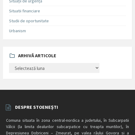
Situații de urgență
Situatii financiare
Studii de oportunitate
Urbanism
ARHIVĂ ARTICOLE
ARHIVĂ
ARTICOLE
DESPRE STOENEȘTI
Comuna situata în zona central-nordica a judetului, în Subcarpatii
Vâlcii (la limita dealurilor subcarpatice cu treapta muntilor), în
Depresiunea Dobriceni – Zmeurat, pe valea râului Govora si a