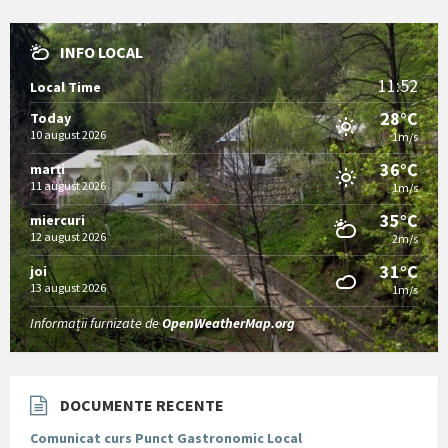
INFO LOCAL
11:52
Local Time
28°C
Today
10 august 2026
1m/s
36°C
marți
11 august 2026
1m/s
35°C
miercuri
12 august 2026
2m/s
31°C
joi
13 august 2026
1m/s
Informații furnizate de
OpenWeatherMap.org
DOCUMENTE RECENTE
Comunicat curs Punct Gastronomic Local