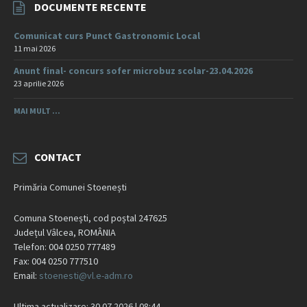
DOCUMENTE RECENTE
Comunicat curs Punct Gastronomic Local
11 mai 2026
Anunt final- concurs sofer microbuz scolar-23.04.2026
23 aprilie 2026
MAI MULT ...
CONTACT
Primăria Comunei Stoenești
Comuna Stoenești, cod poștal 247625
Județul Vâlcea, ROMÂNIA
Telefon: 004 0250 777489
Fax: 004 0250 777510
Email:
stoenesti@vl.e-adm.ro
Ultima actualizare: 30.07.2026 | 08:44