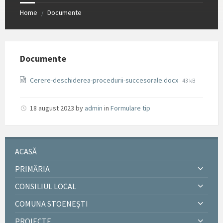
Home
Documente
/
Documente
File
Cerere-deschiderea-procedurii-succesorale.docx
43 kB
size:
18 august 2023
by
admin
in
Formulare tip
ACASĂ
PRIMĂRIA
CONSILIUL LOCAL
COMUNA STOENEȘTI
PROIECTE