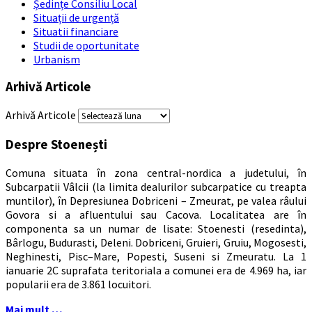
Ședințe Consiliu Local
Situații de urgență
Situatii financiare
Studii de oportunitate
Urbanism
Arhivă Articole
Arhivă Articole
Despre Stoenești
Comuna situata în zona central-nordica a judetului, în
Subcarpatii Vâlcii (la limita dealurilor subcarpatice cu treapta
muntilor), în Depresiunea Dobriceni – Zmeurat, pe valea râului
Govora si a afluentului sau Cacova. Localitatea are în
componenta sa un numar de lisate: Stoenesti (resedinta),
Bârlogu, Budurasti, Deleni. Dobriceni, Gruieri, Gruiu, Mogosesti,
Neghinesti, Pisc–Mare, Popesti, Suseni si Zmeuratu. La 1
ianuarie 2C suprafata teritoriala a comunei era de 4.969 ha, iar
popularii era de 3.861 locuitori.
Mai mult …