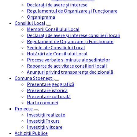
Declarații de avere și interese
Regulamentul de Organizare și Funcționare
Organigrama
Consiliul Local
Membrii Consiliului Local
Declarații de avere și interese consilieri locali
Regulament de Organizare și Funcționare
Ședințe ale Consiliului Local
Hotărâri ale Consiliului Local
Procese verbale si minute ale ședințelor
Rapoarte de activitate consilieri locali
Anunțuri privind transparența decizională
Comuna Stoenești
Prezentare geografică
Prezentare istorică
Prezentare culturală
Harta comunei
Proiecte
Investiții realizate
Investiții în curs
Investiții viitoare
Achiziții Publice