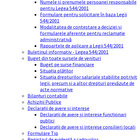
Numele și prenumele persoanei responsabile
pentru Legea 544/2001
Formulare pentru solicitare în baza Legii
544/2001
Modalitatea de contestare a deciziei și
formularele aferente pentru reclamație
administrativă
Rapoartele de aplicare a Legii 544/2001
Buletinul informativ - Legea 544/2001
Buget din toate sursele de venituri
Buget pe surse financiare
Situația plăților
Situația drepturilor salariale stabilite potrivit
legii, precum și a altor drepturi prevăzute de
acte normative
Bilanțuri contabile
Achiziții Publice
Declarații de avere și interese
Declarații de avere și interese funcționari
publici
Declarații de avere și interese consilieri locali
Formulare Tip
Registrul de evidență a cadourilor