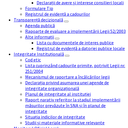
Declarații de avere și interese consilieri locali
Formulare Tip
Registrul de evidență a cadourilor
Transparență decizională
Agenda publică
Rapoarte de evaluare a implementării Legii 52/2003
Alte informații
Lista cu documentele de interes publice
Registrul de evidență a datoriei publice locale
Integritate Instituțională
Cod etic
Lista cuprinzând cadourile primite, potrivit Legii nr.
251/2004
Mecanismul de raportare a încălcărilor legii
Declarația privind asumarea unei agende de
integritate organizațională
Planul de integritate al instituției
Raport narativ referitor la stadiul implementării
măsurilor prevăzute în SNA și în planul de
integritate
Situația indicilor de integritate
Studii și materiale informative relevante