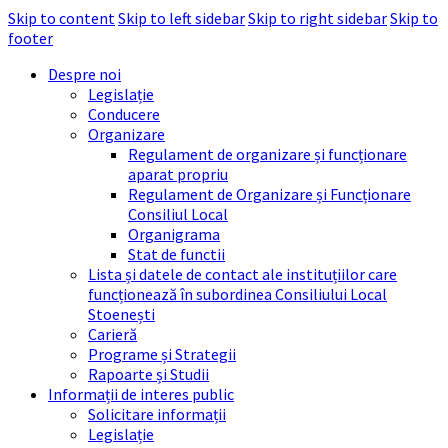
Skip to content
Skip to left sidebar
Skip to right sidebar
Skip to
footer
Despre noi
Legislație
Conducere
Organizare
Regulament de organizare și funcționare
aparat propriu
Regulament de Organizare și Funcționare
Consiliul Local
Organigrama
Stat de functii
Lista și datele de contact ale instituțiilor care
funcționează în subordinea Consiliului Local
Stoenești
Carieră
Programe și Strategii
Rapoarte și Studii
Informații de interes public
Solicitare informații
Legislație