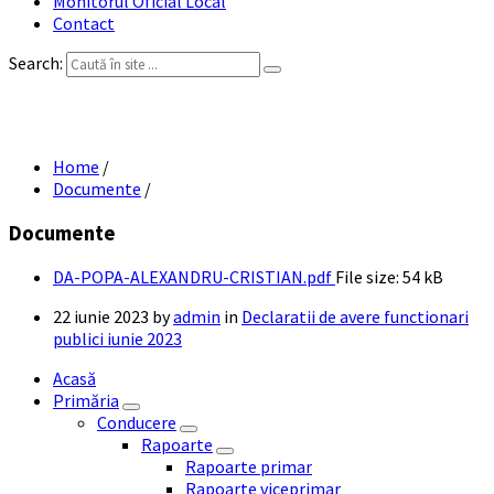
Monitorul Oficial Local
Contact
Search:
DA POPA ALEXANDRU CRISTIAN
Home
/
Documente
/
Documente
DA-POPA-ALEXANDRU-CRISTIAN.pdf
File size:
54 kB
22 iunie 2023
by
admin
in
Declaratii de avere functionari
publici iunie 2023
Acasă
Primăria
Conducere
Rapoarte
Rapoarte primar
Rapoarte viceprimar