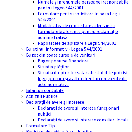
Numele și prenumele persoanei responsabile
pentru Legea 544/2001
Formulare pentru solicitare în baza Legii
544/2001
Modalitatea de contestare a deciziei și
formularele aferente pentru reclamație
administrativă
Rapoartele de aplicare a Legii 544/2001
Buletinul informativ - Legea 544/2001
Buget din toate sursele de venituri
Buget pe surse financiare
Situația plăților
Situația drepturilor salariale stabilite potrivit
legii, precum și a altor drepturi prevăzute de
acte normative
Bilanțuri contabile
Achiziții Publice
Declarații de avere și interese
Declarații de avere și interese funcționari
publici
Declarații de avere și interese consilieri locali
Formulare Tip
Registrul de evidență a cadourilor