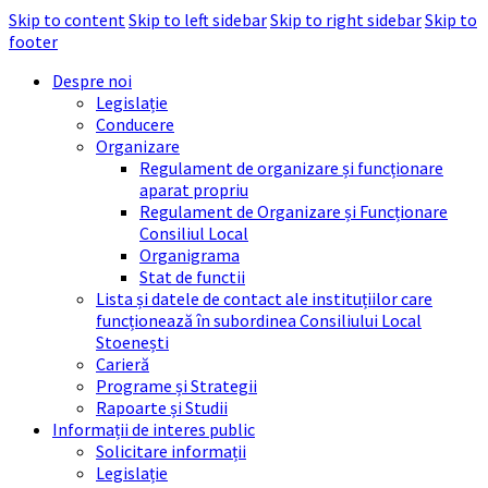
Skip to content
Skip to left sidebar
Skip to right sidebar
Skip to
footer
Despre noi
Legislație
Conducere
Organizare
Regulament de organizare și funcționare
aparat propriu
Regulament de Organizare și Funcționare
Consiliul Local
Organigrama
Stat de functii
Lista și datele de contact ale instituțiilor care
funcționează în subordinea Consiliului Local
Stoenești
Carieră
Programe și Strategii
Rapoarte și Studii
Informații de interes public
Solicitare informații
Legislație