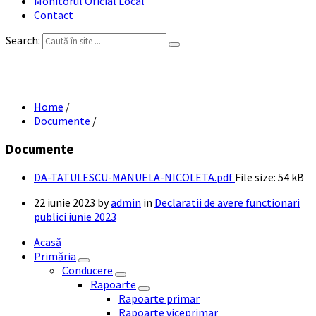
Monitorul Oficial Local
Contact
Search:
DA TATULESCU MANUELA NICOLETA
Home
/
Documente
/
Documente
DA-TATULESCU-MANUELA-NICOLETA.pdf
File size:
54 kB
22 iunie 2023
by
admin
in
Declaratii de avere functionari
publici iunie 2023
Acasă
Primăria
Conducere
Rapoarte
Rapoarte primar
Rapoarte viceprimar