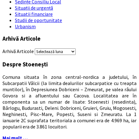
Ședințe Consiliu Local
Situații de urgență
Situatii financiare
Studii de oportunitate
Urbanism
Arhivă Articole
Arhivă Articole
Despre Stoenești
Comuna situata în zona central-nordica a judetului, în
Subcarpatii Vâlcii (la limita dealurilor subcarpatice cu treapta
muntilor), în Depresiunea Dobriceni – Zmeurat, pe valea râului
Govora si a afluentului sau Cacova. Localitatea are în
componenta sa un numar de lisate: Stoenesti (resedinta),
Bârlogu, Budurasti, Deleni. Dobriceni, Gruieri, Gruiu, Mogosesti,
Neghinesti, Pisc–Mare, Popesti, Suseni si Zmeuratu. La 1
ianuarie 2C suprafata teritoriala a comunei era de 4.969 ha, iar
popularii era de 3.861 locuitori.
Mai mult …