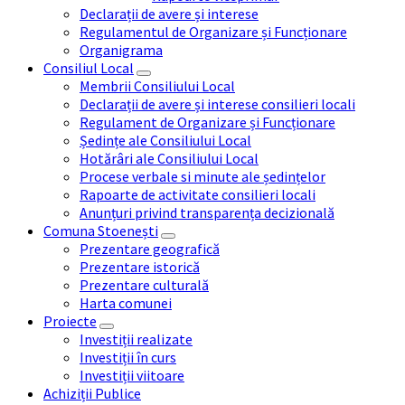
Declarații de avere și interese
Regulamentul de Organizare și Funcționare
Organigrama
Consiliul Local
Membrii Consiliului Local
Declarații de avere și interese consilieri locali
Regulament de Organizare și Funcționare
Ședințe ale Consiliului Local
Hotărâri ale Consiliului Local
Procese verbale si minute ale ședințelor
Rapoarte de activitate consilieri locali
Anunțuri privind transparența decizională
Comuna Stoenești
Prezentare geografică
Prezentare istorică
Prezentare culturală
Harta comunei
Proiecte
Investiții realizate
Investiții în curs
Investiții viitoare
Achiziții Publice