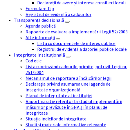
Declarații de avere și interese consilieri locali
Formulare Tip
Registrul de evidență a cadourilor
Transparență decizională
Agenda publică
Rapoarte de evaluare a implementării Legii 52/2003
Alte informații
Lista cu documentele de interes publice
Registrul de evidență a datoriei publice locale
Integritate Instituțională
Cod etic
Lista cuprinzând cadourile primite, potrivit Legii nr.
251/2004
Mecanismul de raportare a încălcărilor legii
Declarația privind asumarea unei agende de
integritate organizațională
Planul de integritate al instituției
Raport narativ referitor la stadiul implementării
măsurilor prevăzute în SNA și în planul de
integritate
Situația indicilor de integritate
Studii și materiale informative relevante