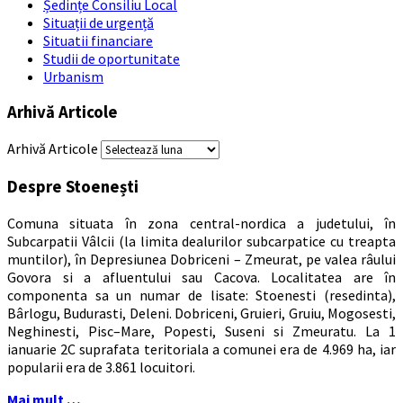
Ședințe Consiliu Local
Situații de urgență
Situatii financiare
Studii de oportunitate
Urbanism
Arhivă Articole
Arhivă Articole
Despre Stoenești
Comuna situata în zona central-nordica a judetului, în
Subcarpatii Vâlcii (la limita dealurilor subcarpatice cu treapta
muntilor), în Depresiunea Dobriceni – Zmeurat, pe valea râului
Govora si a afluentului sau Cacova. Localitatea are în
componenta sa un numar de lisate: Stoenesti (resedinta),
Bârlogu, Budurasti, Deleni. Dobriceni, Gruieri, Gruiu, Mogosesti,
Neghinesti, Pisc–Mare, Popesti, Suseni si Zmeuratu. La 1
ianuarie 2C suprafata teritoriala a comunei era de 4.969 ha, iar
popularii era de 3.861 locuitori.
Mai mult …