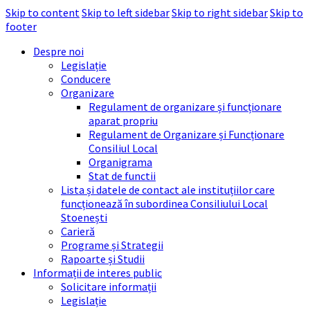
Skip to content
Skip to left sidebar
Skip to right sidebar
Skip to
footer
Despre noi
Legislație
Conducere
Organizare
Regulament de organizare și funcționare
aparat propriu
Regulament de Organizare și Funcționare
Consiliul Local
Organigrama
Stat de functii
Lista și datele de contact ale instituțiilor care
funcționează în subordinea Consiliului Local
Stoenești
Carieră
Programe și Strategii
Rapoarte și Studii
Informații de interes public
Solicitare informații
Legislație