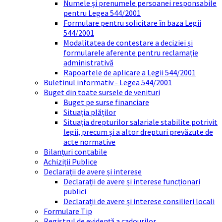
Numele și prenumele persoanei responsabile
pentru Legea 544/2001
Formulare pentru solicitare în baza Legii
544/2001
Modalitatea de contestare a deciziei și
formularele aferente pentru reclamație
administrativă
Rapoartele de aplicare a Legii 544/2001
Buletinul informativ - Legea 544/2001
Buget din toate sursele de venituri
Buget pe surse financiare
Situația plăților
Situația drepturilor salariale stabilite potrivit
legii, precum și a altor drepturi prevăzute de
acte normative
Bilanțuri contabile
Achiziții Publice
Declarații de avere și interese
Declarații de avere și interese funcționari
publici
Declarații de avere și interese consilieri locali
Formulare Tip
Registrul de evidență a cadourilor