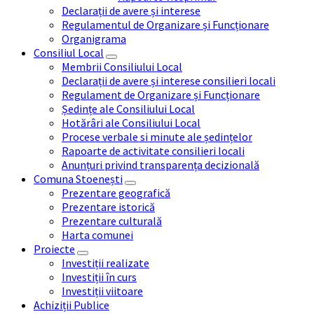
Declarații de avere și interese
Regulamentul de Organizare și Funcționare
Organigrama
Consiliul Local
Membrii Consiliului Local
Declarații de avere și interese consilieri locali
Regulament de Organizare și Funcționare
Ședințe ale Consiliului Local
Hotărâri ale Consiliului Local
Procese verbale si minute ale ședințelor
Rapoarte de activitate consilieri locali
Anunțuri privind transparența decizională
Comuna Stoenești
Prezentare geografică
Prezentare istorică
Prezentare culturală
Harta comunei
Proiecte
Investiții realizate
Investiții în curs
Investiții viitoare
Achiziții Publice