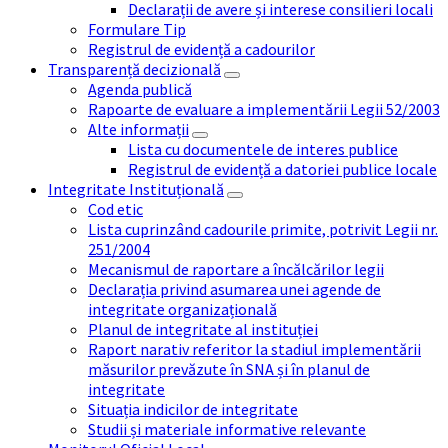
Declarații de avere și interese consilieri locali
Formulare Tip
Registrul de evidență a cadourilor
Transparență decizională
Agenda publică
Rapoarte de evaluare a implementării Legii 52/2003
Alte informații
Lista cu documentele de interes publice
Registrul de evidență a datoriei publice locale
Integritate Instituțională
Cod etic
Lista cuprinzând cadourile primite, potrivit Legii nr.
251/2004
Mecanismul de raportare a încălcărilor legii
Declarația privind asumarea unei agende de
integritate organizațională
Planul de integritate al instituției
Raport narativ referitor la stadiul implementării
măsurilor prevăzute în SNA și în planul de
integritate
Situația indicilor de integritate
Studii și materiale informative relevante