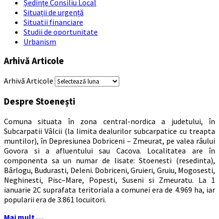
Ședințe Consiliu Local
Situații de urgență
Situatii financiare
Studii de oportunitate
Urbanism
Arhivă Articole
Arhivă Articole
Despre Stoenești
Comuna situata în zona central-nordica a judetului, în
Subcarpatii Vâlcii (la limita dealurilor subcarpatice cu treapta
muntilor), în Depresiunea Dobriceni – Zmeurat, pe valea râului
Govora si a afluentului sau Cacova. Localitatea are în
componenta sa un numar de lisate: Stoenesti (resedinta),
Bârlogu, Budurasti, Deleni. Dobriceni, Gruieri, Gruiu, Mogosesti,
Neghinesti, Pisc–Mare, Popesti, Suseni si Zmeuratu. La 1
ianuarie 2C suprafata teritoriala a comunei era de 4.969 ha, iar
popularii era de 3.861 locuitori.
Mai mult …