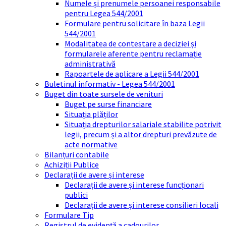
Numele și prenumele persoanei responsabile
pentru Legea 544/2001
Formulare pentru solicitare în baza Legii
544/2001
Modalitatea de contestare a deciziei și
formularele aferente pentru reclamație
administrativă
Rapoartele de aplicare a Legii 544/2001
Buletinul informativ - Legea 544/2001
Buget din toate sursele de venituri
Buget pe surse financiare
Situația plăților
Situația drepturilor salariale stabilite potrivit
legii, precum și a altor drepturi prevăzute de
acte normative
Bilanțuri contabile
Achiziții Publice
Declarații de avere și interese
Declarații de avere și interese funcționari
publici
Declarații de avere și interese consilieri locali
Formulare Tip
Registrul de evidență a cadourilor