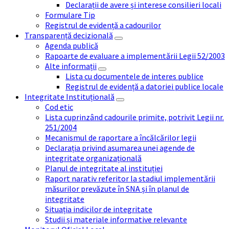
Declarații de avere și interese consilieri locali
Formulare Tip
Registrul de evidență a cadourilor
Transparență decizională
Agenda publică
Rapoarte de evaluare a implementării Legii 52/2003
Alte informații
Lista cu documentele de interes publice
Registrul de evidență a datoriei publice locale
Integritate Instituțională
Cod etic
Lista cuprinzând cadourile primite, potrivit Legii nr.
251/2004
Mecanismul de raportare a încălcărilor legii
Declarația privind asumarea unei agende de
integritate organizațională
Planul de integritate al instituției
Raport narativ referitor la stadiul implementării
măsurilor prevăzute în SNA și în planul de
integritate
Situația indicilor de integritate
Studii și materiale informative relevante