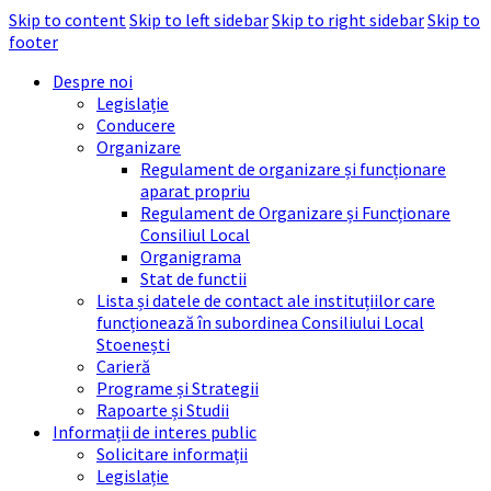
Skip to content
Skip to left sidebar
Skip to right sidebar
Skip to
footer
Despre noi
Legislație
Conducere
Organizare
Regulament de organizare și funcționare
aparat propriu
Regulament de Organizare și Funcționare
Consiliul Local
Organigrama
Stat de functii
Lista și datele de contact ale instituțiilor care
funcționează în subordinea Consiliului Local
Stoenești
Carieră
Programe și Strategii
Rapoarte și Studii
Informații de interes public
Solicitare informații
Legislație