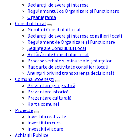
Declarații de avere și interese
Regulamentul de Organizare și Funcționare
Organigrama
Consiliul Local
Membrii Consiliului Local
Declarații de avere și interese consilieri locali
Regulament de Organizare și Funcționare
Ședințe ale Consiliului Local
Hotărâri ale Consiliului Local
Procese verbale si minute ale ședințelor
Rapoarte de activitate consilieri locali
Anunțuri privind transparența decizională
Comuna Stoenești
Prezentare geografică
Prezentare istorică
Prezentare culturală
Harta comunei
Proiecte
Investiții realizate
Investiții în curs
Investiții viitoare
Achiziții Publice