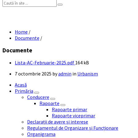
Search:
Lista AC Februarie 2025
Home
/
Documente
/
Documente
File
Lista-AC-Februarie-2025.pdf
164 kB
size:
7 octombrie 2025
by
admin
in
Urbanism
Acasă
Primăria
Conducere
Rapoarte
Rapoarte primar
Rapoarte viceprimar
Declarații de avere și interese
Regulamentul de Organizare și Funcționare
Organigrama