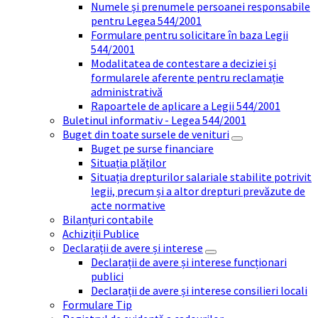
Numele și prenumele persoanei responsabile
pentru Legea 544/2001
Formulare pentru solicitare în baza Legii
544/2001
Modalitatea de contestare a deciziei și
formularele aferente pentru reclamație
administrativă
Rapoartele de aplicare a Legii 544/2001
Buletinul informativ - Legea 544/2001
Buget din toate sursele de venituri
Buget pe surse financiare
Situația plăților
Situația drepturilor salariale stabilite potrivit
legii, precum și a altor drepturi prevăzute de
acte normative
Bilanțuri contabile
Achiziții Publice
Declarații de avere și interese
Declarații de avere și interese funcționari
publici
Declarații de avere și interese consilieri locali
Formulare Tip