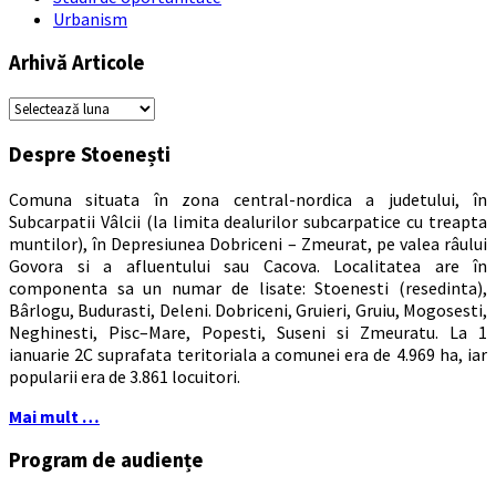
Urbanism
Arhivă Articole
Arhivă
Articole
Despre Stoenești
Comuna situata în zona central-nordica a judetului, în
Subcarpatii Vâlcii (la limita dealurilor subcarpatice cu treapta
muntilor), în Depresiunea Dobriceni – Zmeurat, pe valea râului
Govora si a afluentului sau Cacova. Localitatea are în
componenta sa un numar de lisate: Stoenesti (resedinta),
Bârlogu, Budurasti, Deleni. Dobriceni, Gruieri, Gruiu, Mogosesti,
Neghinesti, Pisc–Mare, Popesti, Suseni si Zmeuratu. La 1
ianuarie 2C suprafata teritoriala a comunei era de 4.969 ha, iar
popularii era de 3.861 locuitori.
Mai mult …
Program de audiențe