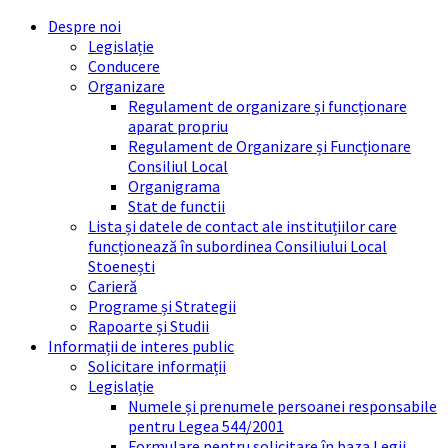
Skip
Skip
Skip
Skip
Despre noi
to
to
to
to
Legislație
content
left
right
footer
Conducere
sidebar
sidebar
Organizare
Regulament de organizare și funcționare
aparat propriu
Regulament de Organizare și Funcționare
Consiliul Local
Organigrama
Stat de functii
Lista și datele de contact ale instituțiilor care
funcționează în subordinea Consiliului Local
Stoenești
Carieră
Programe și Strategii
Rapoarte și Studii
Informații de interes public
Solicitare informații
Legislație
Numele și prenumele persoanei responsabile
pentru Legea 544/2001
Formulare pentru solicitare în baza Legii