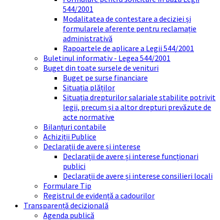
544/2001
Modalitatea de contestare a deciziei și
formularele aferente pentru reclamație
administrativă
Rapoartele de aplicare a Legii 544/2001
Buletinul informativ - Legea 544/2001
Buget din toate sursele de venituri
Buget pe surse financiare
Situația plăților
Situația drepturilor salariale stabilite potrivit
legii, precum și a altor drepturi prevăzute de
acte normative
Bilanțuri contabile
Achiziții Publice
Declarații de avere și interese
Declarații de avere și interese funcționari
publici
Declarații de avere și interese consilieri locali
Formulare Tip
Registrul de evidență a cadourilor
Transparență decizională
Agenda publică