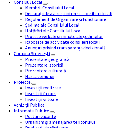
Consiliul Local
Membrii Consiliului Local
Declarații de avere și interese consilieri locali
Regulament de Organizare și Funcționare
Ședințe ale Consiliului Local
Hotărâri ale Consiliului Local
Procese verbale si minute ale ședințelor
Rapoarte de activitate consilieri locali
Anunțuri privind transparența decizională
Comuna Stoenești
Prezentare geografică
Prezentare istorică
Prezentare culturală
Harta comunei
Proiecte
Investiții realizate
Investiții în curs
Investiții viitoare
Achiziții Publice
Informații Publice
Posturi vacante
Urbanism și amenajarea teritoriului
Publicații de căsătorie