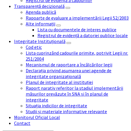
Registrul de evidență a cadourilor
Transparență decizională
Agenda publică
Rapoarte de evaluare a implementării Legii 52/2003
Alte informații
Lista cu documentele de interes publice
Registrul de evidență a datoriei publice locale
Integritate Instituțională
Cod etic
Lista cuprinzând cadourile primite, potrivit Legii nr.
251/2004
Mecanismul de raportare a încălcărilor legii
Declarația privind asumarea unei agende de
integritate organizațională
Planul de integritate al instituției
Raport narativ referitor la stadiul implementării
măsurilor prevăzute în SNA și în planul de
integritate
Situația indicilor de integritate
Studii și materiale informative relevante
Monitorul Oficial Local
Contact