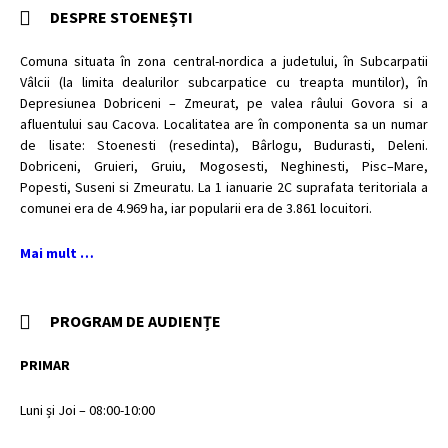
DESPRE STOENEȘTI
Comuna situata în zona central-nordica a judetului, în Subcarpatii
Vâlcii (la limita dealurilor subcarpatice cu treapta muntilor), în
Depresiunea Dobriceni – Zmeurat, pe valea râului Govora si a
afluentului sau Cacova. Localitatea are în componenta sa un numar
de lisate: Stoenesti (resedinta), Bârlogu, Budurasti, Deleni.
Dobriceni, Gruieri, Gruiu, Mogosesti, Neghinesti, Pisc–Mare,
Popesti, Suseni si Zmeuratu. La 1 ianuarie 2C suprafata teritoriala a
comunei era de 4.969 ha, iar popularii era de 3.861 locuitori.
Mai mult …
PROGRAM DE AUDIENȚE
PRIMAR
Luni și Joi – 08:00-10:00