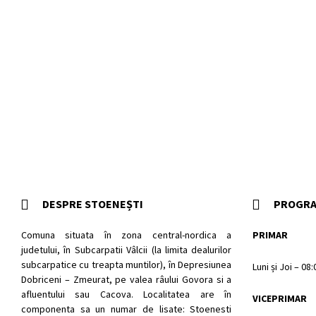
DESPRE STOENEȘTI
PROGRA
Comuna situata în zona central-nordica a
PRIMAR
judetului, în Subcarpatii Vâlcii (la limita dealurilor
subcarpatice cu treapta muntilor), în Depresiunea
Luni și Joi – 08
Dobriceni – Zmeurat, pe valea râului Govora si a
afluentului sau Cacova. Localitatea are în
VICEPRIMAR
componenta sa un numar de lisate: Stoenesti