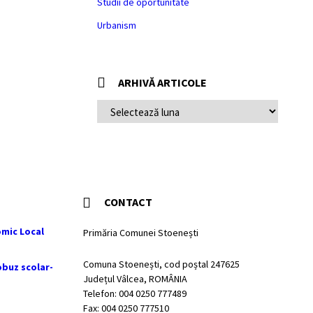
Studii de oportunitate
Urbanism
ARHIVĂ ARTICOLE
ARHIVĂ
ARTICOLE
CONTACT
mic Local
Primăria Comunei Stoenești
Comuna Stoenești, cod poștal 247625
obuz scolar-
Județul Vâlcea, ROMÂNIA
Telefon: 004 0250 777489
Fax: 004 0250 777510