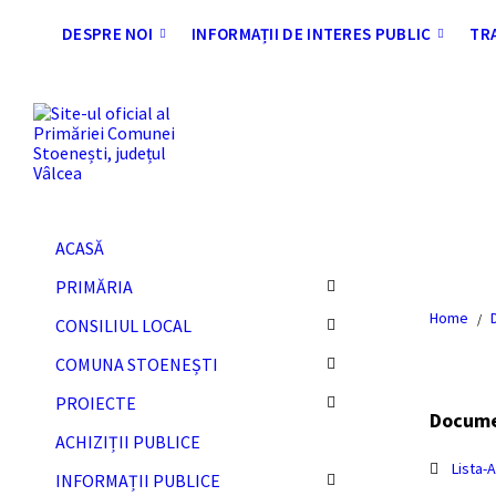
Skip
Skip
Skip
Skip
to
to
to
to
DESPRE NOI
INFORMAȚII DE INTERES PUBLIC
TR
content
left
right
footer
sidebar
sidebar
ACASĂ
PRIMĂRIA
Home
/
CONSILIUL LOCAL
COMUNA STOENEȘTI
PROIECTE
Docum
ACHIZIȚII PUBLICE
Lista-
INFORMAȚII PUBLICE