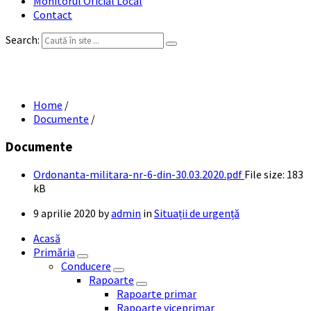
Monitorul Oficial Local
Contact
Search:
Ordonanță militară nr. 6 din 30.03.2020
Home
/
Documente
/
Documente
Ordonanta-militara-nr-6-din-30.03.2020.pdf
File size:
183
kB
9 aprilie 2020
by
admin
in
Situații de urgență
Acasă
Primăria
Conducere
Rapoarte
Rapoarte primar
Rapoarte viceprimar