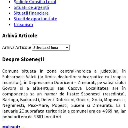
Ședințe Consiliu Local
Situații de urgență
Situatii financiare
Studii de oportunitate
Urbanism
Arhivă Articole
Arhivă Articole
Despre Stoenești
Comuna situata în zona central-nordica a judetului, în
Subcarpatii Vâlcii (la limita dealurilor subcarpatice cu treapta
muntilor), în Depresiunea Dobriceni – Zmeurat, pe valea râului
Govora si a afluentului sau Cacova. Localitatea are în
componenta sa un numar de lisate: Stoenesti (resedinta),
Bârlogu, Budurasti, Deleni. Dobriceni, Gruieri, Gruiu, Mogosesti,
Neghinesti, Pisc–Mare, Popesti, Suseni si Zmeuratu. La 1
ianuarie 2C suprafata teritoriala a comunei era de 4.969 ha, iar
popularii era de 3.861 locuitori.
Mai mult …