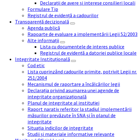
Declarații de avere și interese consilieri locali
Formulare Tip
Registrul de evidență a cadourilor
Transparență decizională
Agenda publică
Rapoarte de evaluare a implementării Legii 52/2003
Alte informații
Lista cu documentele de interes publice
Registrul de evidență a datoriei publice locale
Integritate Instituțională
Cod etic
Lista cuprinzând cadourile primite, potrivit Legii nr.
251/2004
Mecanismul de raportare a încălcărilor legii
Declarația privind asumarea unei agende de
integritate organizațională
Planul de integritate al instituției
Raport narativ referitor la stadiul implementării
măsurilor prevăzute în SNA și în planul de
integritate
Situația indicilor de integritate
Studii și materiale informative relevante