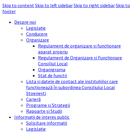
Skip to content
Skip to left sidebar
Skip to right sidebar
Skip to
footer
Despre noi
Legislație
Conducere
Organizare
Regulament de organizare și funcționare
aparat propriu
Regulament de Organizare și Funcționare
Consiliul Local
Organigrama
Stat de functii
Lista și datele de contact ale instituțiilor care
funcționează în subordinea Consiliului Local
Stoenești
Carieră
Programe și Strategii
Rapoarte și Studii
Informații de interes public
Solicitare informații
Legislație