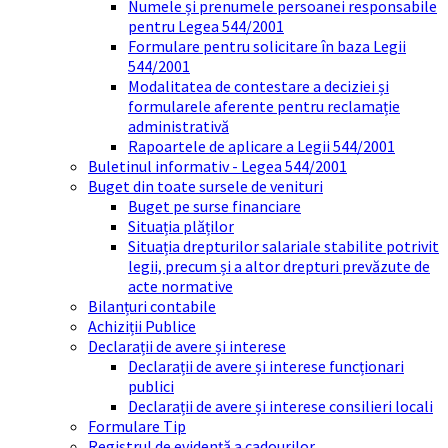
Numele și prenumele persoanei responsabile
pentru Legea 544/2001
Formulare pentru solicitare în baza Legii
544/2001
Modalitatea de contestare a deciziei și
formularele aferente pentru reclamație
administrativă
Rapoartele de aplicare a Legii 544/2001
Buletinul informativ - Legea 544/2001
Buget din toate sursele de venituri
Buget pe surse financiare
Situația plăților
Situația drepturilor salariale stabilite potrivit
legii, precum și a altor drepturi prevăzute de
acte normative
Bilanțuri contabile
Achiziții Publice
Declarații de avere și interese
Declarații de avere și interese funcționari
publici
Declarații de avere și interese consilieri locali
Formulare Tip
Registrul de evidență a cadourilor