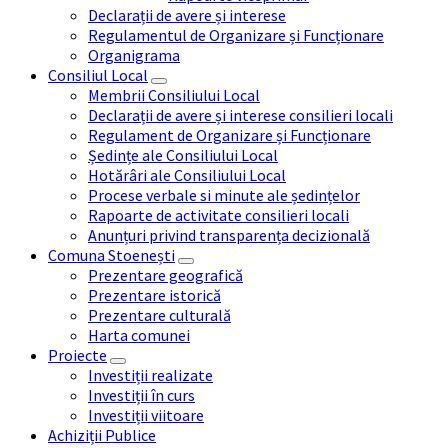
Declarații de avere și interese
Regulamentul de Organizare și Funcționare
Organigrama
Consiliul Local
Membrii Consiliului Local
Declarații de avere și interese consilieri locali
Regulament de Organizare și Funcționare
Ședințe ale Consiliului Local
Hotărâri ale Consiliului Local
Procese verbale si minute ale ședințelor
Rapoarte de activitate consilieri locali
Anunțuri privind transparența decizională
Comuna Stoenești
Prezentare geografică
Prezentare istorică
Prezentare culturală
Harta comunei
Proiecte
Investiții realizate
Investiții în curs
Investiții viitoare
Achiziții Publice