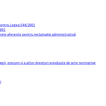
pentru Legea 544/2001
2001
arele aferente pentru reclamație administrativă
 legii, precum și a altor drepturi prevăzute de acte normative
i