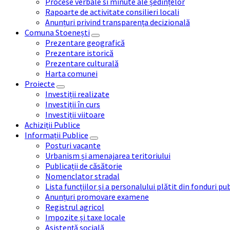
Procese verbale si minute ale ședințelor
Rapoarte de activitate consilieri locali
Anunțuri privind transparența decizională
Comuna Stoenești
Prezentare geografică
Prezentare istorică
Prezentare culturală
Harta comunei
Proiecte
Investiții realizate
Investiții în curs
Investiții viitoare
Achiziții Publice
Informații Publice
Posturi vacante
Urbanism și amenajarea teritoriului
Publicații de căsătorie
Nomenclator stradal
Lista funcțiilor și a personalului plătit din fonduri pu
Anunțuri promovare examene
Registrul agricol
Impozite și taxe locale
Asistență socială