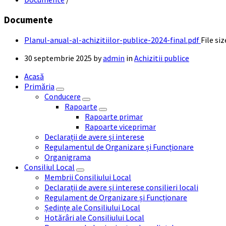
Documente
Planul-anual-al-achizitiilor-publice-2024-final.pdf
File siz
30 septembrie 2025
by
admin
in
Achizitii publice
Acasă
Primăria
Conducere
Rapoarte
Rapoarte primar
Rapoarte viceprimar
Declarații de avere și interese
Regulamentul de Organizare și Funcționare
Organigrama
Consiliul Local
Membrii Consiliului Local
Declarații de avere și interese consilieri locali
Regulament de Organizare și Funcționare
Ședințe ale Consiliului Local
Hotărâri ale Consiliului Local