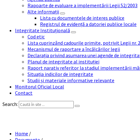
Rapoarte de evaluare a implementării Legii 52/2003
Alte informații
Lista cu documentele de interes publice
Registrul de evidență a datoriei publice locale
Integritate Instituțională
Cod etic
Lista cuprinzând cadourile primite, potrivit Legii nr.
Mecanismul de raportare a încălcărilor legii
Declarația privind asumarea unei agende de integrit
Planul de integritate al instituției
Raport narativ referitor la stadiul implementării măs
Situația indicilor de integritate
Studii și materiale informative relevante
Monitorul Oficial Local
Contact
Search:
P
Home
/
Documente
/