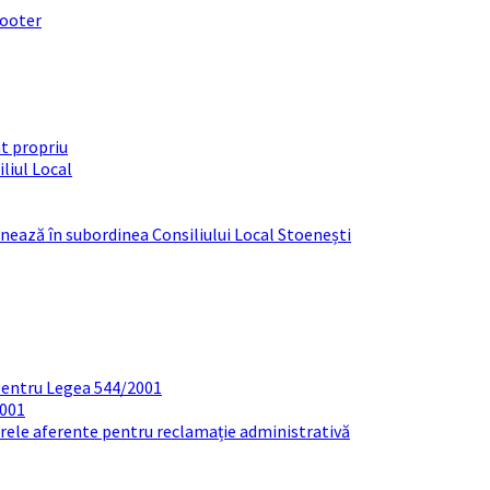
footer
t propriu
liul Local
ționează în subordinea Consiliului Local Stoenești
pentru Legea 544/2001
2001
arele aferente pentru reclamație administrativă