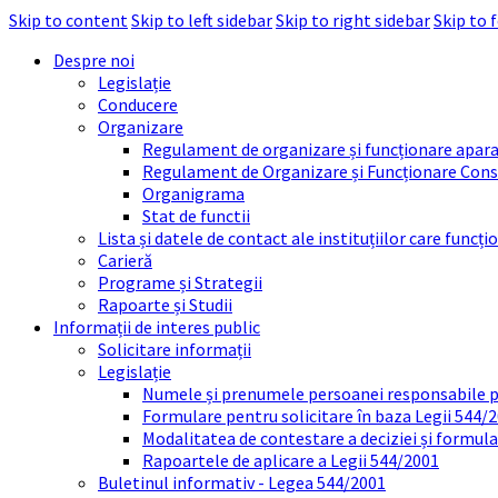
Skip to content
Skip to left sidebar
Skip to right sidebar
Skip to 
Despre noi
Legislație
Conducere
Organizare
Regulament de organizare și funcționare apara
Regulament de Organizare și Funcționare Consi
Organigrama
Stat de functii
Lista și datele de contact ale instituțiilor care func
Carieră
Programe și Strategii
Rapoarte și Studii
Informații de interes public
Solicitare informații
Legislație
Numele și prenumele persoanei responsabile 
Formulare pentru solicitare în baza Legii 544/
Modalitatea de contestare a deciziei și formul
Rapoartele de aplicare a Legii 544/2001
Buletinul informativ - Legea 544/2001