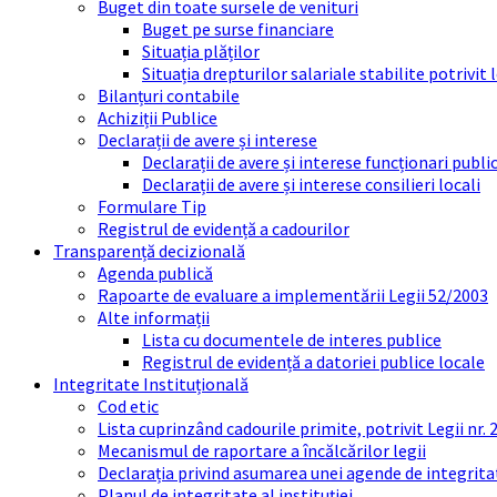
Buget din toate sursele de venituri
Buget pe surse financiare
Situația plăților
Situația drepturilor salariale stabilite potrivit
Bilanțuri contabile
Achiziții Publice
Declarații de avere și interese
Declarații de avere și interese funcționari public
Declarații de avere și interese consilieri locali
Formulare Tip
Registrul de evidență a cadourilor
Transparență decizională
Agenda publică
Rapoarte de evaluare a implementării Legii 52/2003
Alte informații
Lista cu documentele de interes publice
Registrul de evidență a datoriei publice locale
Integritate Instituțională
Cod etic
Lista cuprinzând cadourile primite, potrivit Legii nr.
Mecanismul de raportare a încălcărilor legii
Declarația privind asumarea unei agende de integrit
Planul de integritate al instituției