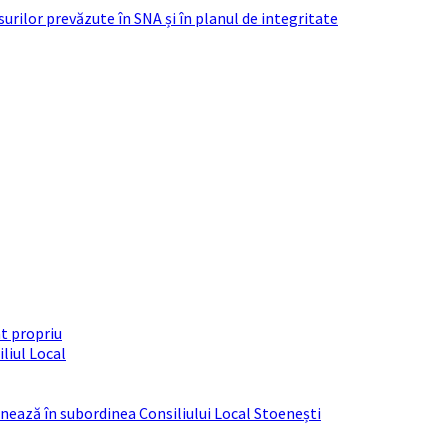
urilor prevăzute în SNA și în planul de integritate
t propriu
liul Local
ționează în subordinea Consiliului Local Stoenești