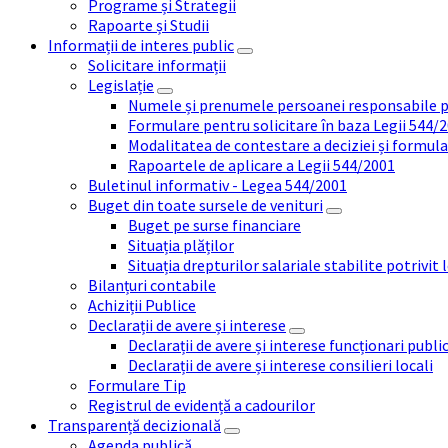
Programe și Strategii
Rapoarte și Studii
Informații de interes public
Solicitare informații
Legislație
Numele și prenumele persoanei responsabile 
Formulare pentru solicitare în baza Legii 544/
Modalitatea de contestare a deciziei și formul
Rapoartele de aplicare a Legii 544/2001
Buletinul informativ - Legea 544/2001
Buget din toate sursele de venituri
Buget pe surse financiare
Situația plăților
Situația drepturilor salariale stabilite potrivit
Bilanțuri contabile
Achiziții Publice
Declarații de avere și interese
Declarații de avere și interese funcționari public
Declarații de avere și interese consilieri locali
Formulare Tip
Registrul de evidență a cadourilor
Transparență decizională
Agenda publică