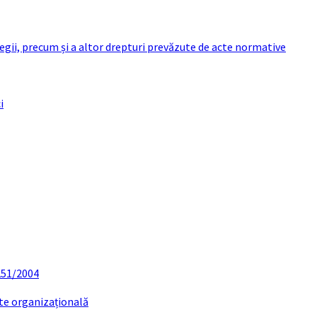
 legii, precum și a altor drepturi prevăzute de acte normative
i
 251/2004
ate organizațională