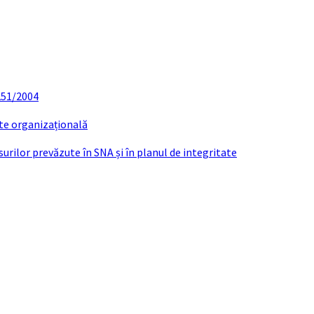
 251/2004
ate organizațională
urilor prevăzute în SNA și în planul de integritate
lanul anual al achizitiilor publice- 2024- fin