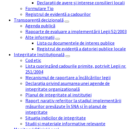
Declarații de avere și interese consilieri locali
Formulare Tip
Registrul de evidență a cadourilor
Transparență decizională
Agenda publică
Rapoarte de evaluare a implementării Legii 52/2003
Alte informații
Lista cu documentele de interes publice
Registrul de evidență a datoriei publice locale
Integritate Instituțională
Cod etic
Lista cuprinzând cadourile primite, potrivit Legii nr.
251/2004
Mecanismul de raportare a încălcărilor legii
Declarația privind asumarea unei agende de
integritate organizațională
Planul de integritate al instituției
Raport narativ referitor la stadiul implementării
măsurilor prevăzute în SNA și în planul de
integritate
Situația indicilor de integritate
Studii și materiale informative relevante