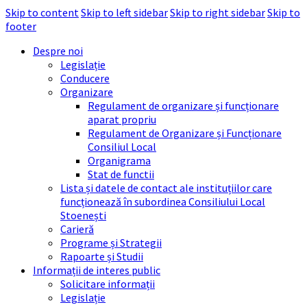
Skip to content
Skip to left sidebar
Skip to right sidebar
Skip to
footer
Despre noi
Legislație
Conducere
Organizare
Regulament de organizare și funcționare
aparat propriu
Regulament de Organizare și Funcționare
Consiliul Local
Organigrama
Stat de functii
Lista și datele de contact ale instituțiilor care
funcționează în subordinea Consiliului Local
Stoenești
Carieră
Programe și Strategii
Rapoarte și Studii
Informații de interes public
Solicitare informații
Legislație