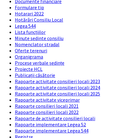
Documente financiare
Formulare tip
Hotarari 2022
Hotărâri Consiliu Local
Legea 544
Lista funcțiilor
Minute sedinte consiliu
Nomenclator stradal
Oferte terenuri
Organigrama
Procese verbale ședințe
Proiecte HCL
Publicații căsătorie
Rapoarte activitate consilieri locali 2023
Rapoarte activitate consilieri locali 2024
Rapoarte activitate consilieri locali 2025
Rapoarte activitate viceprimar
Rapoarte consilieri locali 2021
Rapoarte consilieri locali 2022
Rapoarte de activitate consilieri locali
Rapoarte implementare Legea 52
Rapoarte implementare Legea 544
Registre