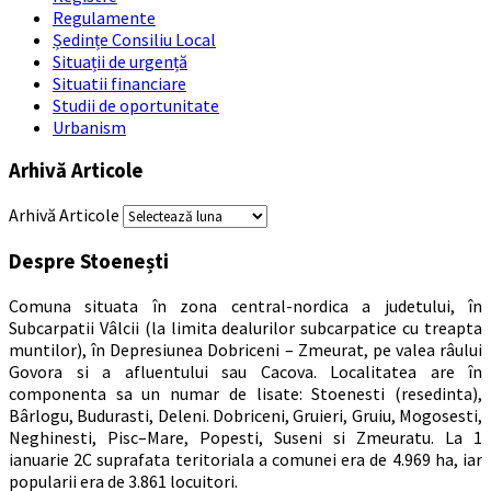
Regulamente
Ședințe Consiliu Local
Situații de urgență
Situatii financiare
Studii de oportunitate
Urbanism
Arhivă Articole
Arhivă Articole
Despre Stoenești
Comuna situata în zona central-nordica a judetului, în
Subcarpatii Vâlcii (la limita dealurilor subcarpatice cu treapta
muntilor), în Depresiunea Dobriceni – Zmeurat, pe valea râului
Govora si a afluentului sau Cacova. Localitatea are în
componenta sa un numar de lisate: Stoenesti (resedinta),
Bârlogu, Budurasti, Deleni. Dobriceni, Gruieri, Gruiu, Mogosesti,
Neghinesti, Pisc–Mare, Popesti, Suseni si Zmeuratu. La 1
ianuarie 2C suprafata teritoriala a comunei era de 4.969 ha, iar
popularii era de 3.861 locuitori.