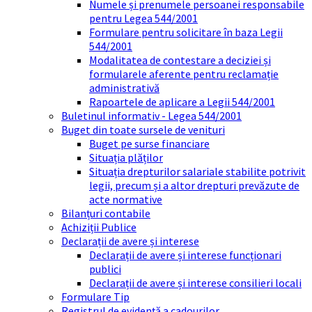
Numele și prenumele persoanei responsabile
pentru Legea 544/2001
Formulare pentru solicitare în baza Legii
544/2001
Modalitatea de contestare a deciziei și
formularele aferente pentru reclamație
administrativă
Rapoartele de aplicare a Legii 544/2001
Buletinul informativ - Legea 544/2001
Buget din toate sursele de venituri
Buget pe surse financiare
Situația plăților
Situația drepturilor salariale stabilite potrivit
legii, precum și a altor drepturi prevăzute de
acte normative
Bilanțuri contabile
Achiziții Publice
Declarații de avere și interese
Declarații de avere și interese funcționari
publici
Declarații de avere și interese consilieri locali
Formulare Tip
Registrul de evidență a cadourilor