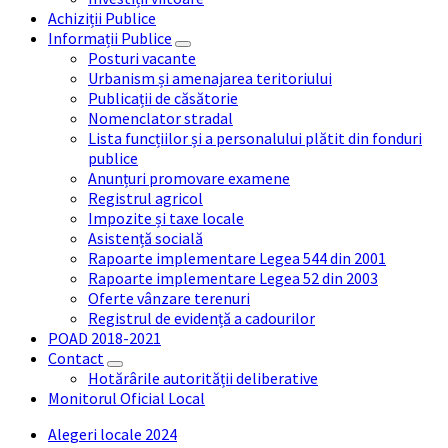
Achiziții Publice
Informații Publice
Posturi vacante
Urbanism și amenajarea teritoriului
Publicații de căsătorie
Nomenclator stradal
Lista funcțiilor și a personalului plătit din fonduri
publice
Anunțuri promovare examene
Registrul agricol
Impozite și taxe locale
Asistență socială
Rapoarte implementare Legea 544 din 2001
Rapoarte implementare Legea 52 din 2003
Oferte vânzare terenuri
Registrul de evidență a cadourilor
POAD 2018-2021
Contact
Hotărârile autorității deliberative
Monitorul Oficial Local
Alegeri locale 2024