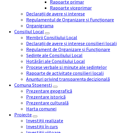
Rapoarte primar
Rapoarte viceprimar
Declarații de avere și interese
Regulamentul de Organizare și Funcționare
Organigrama
Consiliul Local
Membrii Consiliului Local
Declarații de avere și interese consilieri locali
Regulament de Organizare și Funcționare
Ședințe ale Consiliului Local
Hotărâri ale Consiliului Local
Procese verbale si minute ale ședințelor
Rapoarte de activitate consilieri locali
Anunțuri privind transparența decizională
Comuna Stoenești
Prezentare geografică
Prezentare istorică
Prezentare culturală
Harta comunei
Proiecte
Investiții realizate
Investiții în curs
Investiții viitoare