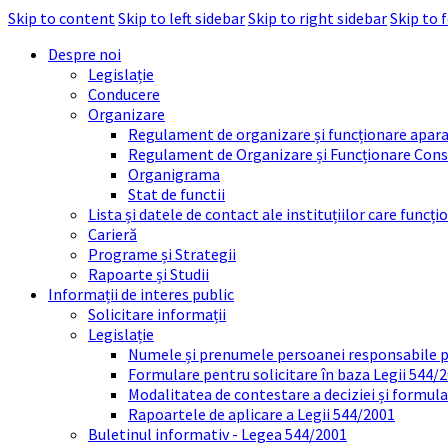
Skip to content
Skip to left sidebar
Skip to right sidebar
Skip to 
Despre noi
Legislație
Conducere
Organizare
Regulament de organizare și funcționare apara
Regulament de Organizare și Funcționare Consi
Organigrama
Stat de functii
Lista și datele de contact ale instituțiilor care func
Carieră
Programe și Strategii
Rapoarte și Studii
Informații de interes public
Solicitare informații
Legislație
Numele și prenumele persoanei responsabile 
Formulare pentru solicitare în baza Legii 544/
Modalitatea de contestare a deciziei și formul
Rapoartele de aplicare a Legii 544/2001
Buletinul informativ - Legea 544/2001