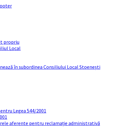
footer
t propriu
liul Local
ționează în subordinea Consiliului Local Stoenești
pentru Legea 544/2001
2001
arele aferente pentru reclamație administrativă