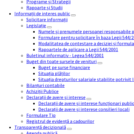
Programe și Strategii
Rapoarte și Studii
Informații de interes public
Solicitare informații
Legislație
Numele și prenumele persoanei responsabile 
Formulare pentru solicitare în baza Legii 544/
Modalitatea de contestare a deciziei și formul
Rapoartele de aplicare a Legii 544/2001
Buletinul informativ - Legea 544/2001
Buget din toate sursele de venituri
Buget pe surse financiare
Situația plăților
Situația drepturilor salariale stabilite potrivit
Bilanțuri contabile
Achiziții Publice
Declarații de avere și interese
Declarații de avere și interese funcționari public
Declarații de avere și interese consilieri locali
Formulare Tip
Registrul de evidență a cadourilor
Transparență decizională
Agenda publică