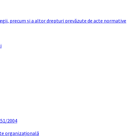
 legii, precum și a altor drepturi prevăzute de acte normative
i
 251/2004
ate organizațională