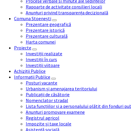
Procese verbale si minute ale ședințelor
Rapoarte de activitate consilieri locali
Anunțuri privind transparența decizională
Comuna Stoenești
Prezentare geografică
Prezentare istorică
Prezentare culturală
Harta comunei
Proiecte
Investiții realizate
Investiții în curs
Investiții viitoare
Achiziții Publice
Informații Publice
Posturi vacante
Urbanism și amenajarea teritoriului
Publicații de căsătorie
Nomenclator stradal
Lista funcțiilor și a personalului plătit din fonduri pu
Anunțuri promovare examene
Registrul agricol
Impozite și taxe locale
Asistență socială