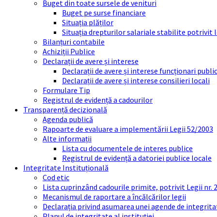
Buget din toate sursele de venituri
Buget pe surse financiare
Situația plăților
Situația drepturilor salariale stabilite potrivit
Bilanțuri contabile
Achiziții Publice
Declarații de avere și interese
Declarații de avere și interese funcționari public
Declarații de avere și interese consilieri locali
Formulare Tip
Registrul de evidență a cadourilor
Transparență decizională
Agenda publică
Rapoarte de evaluare a implementării Legii 52/2003
Alte informații
Lista cu documentele de interes publice
Registrul de evidență a datoriei publice locale
Integritate Instituțională
Cod etic
Lista cuprinzând cadourile primite, potrivit Legii nr.
Mecanismul de raportare a încălcărilor legii
Declarația privind asumarea unei agende de integrit
Planul de integritate al instituției