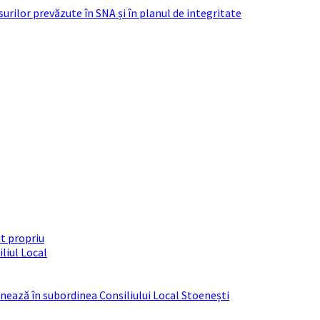
urilor prevăzute în SNA și în planul de integritate
t propriu
liul Local
ționează în subordinea Consiliului Local Stoenești