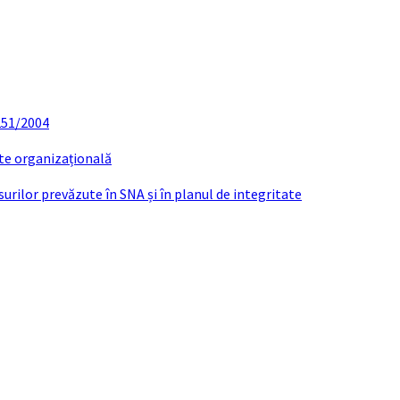
 251/2004
ate organizațională
urilor prevăzute în SNA și în planul de integritate
TIVITATE CONSILIER LOCAL CHERAN GHEOR