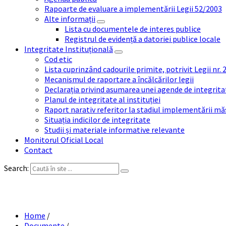
Rapoarte de evaluare a implementării Legii 52/2003
Alte informații
Lista cu documentele de interes publice
Registrul de evidență a datoriei publice locale
Integritate Instituțională
Cod etic
Lista cuprinzând cadourile primite, potrivit Legii nr.
Mecanismul de raportare a încălcărilor legii
Declarația privind asumarea unei agende de integrit
Planul de integritate al instituției
Raport narativ referitor la stadiul implementării măs
Situația indicilor de integritate
Studii și materiale informative relevante
Monitorul Oficial Local
Contact
Search:
RAPORT AC
Home
/
Documente
/