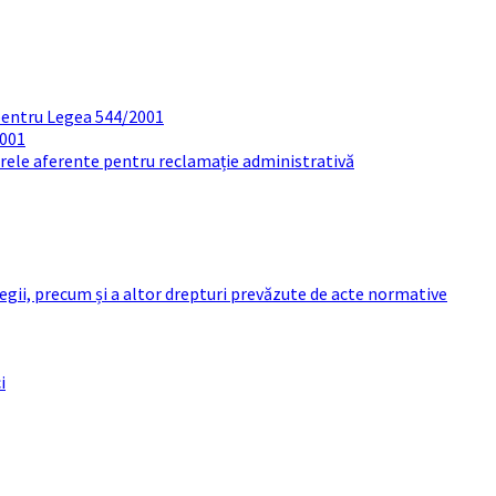
pentru Legea 544/2001
2001
arele aferente pentru reclamație administrativă
 legii, precum și a altor drepturi prevăzute de acte normative
i