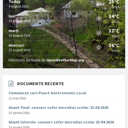
25°C
Today
9 august 2026
3m/s
34°C
luni
10 august 2026
1m/s
37°C
marți
11 august 2026
3m/s
36°C
miercuri
12 august 2026
2m/s
Informații furnizate de
OpenWeatherMap.org
DOCUMENTE RECENTE
Comunicat curs Punct Gastronomic Local
11 mai 2026
Anunt final- concurs sofer microbuz scolar-23.04.2026
23 aprilie 2026
Anunt interviu- concurs sofer microbuz scolar 23.04.2026
23 aprilie 2026