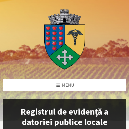
Skip
Skip
Skip
to
to
to
content
left
footer
sidebar
MENU
Registrul de evidență a
datoriei publice locale