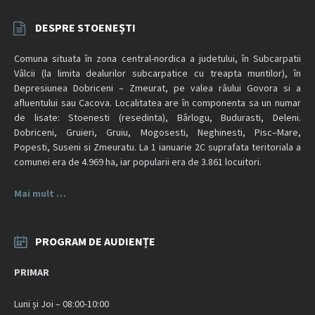
DESPRE STOENEȘTI
Comuna situata în zona central-nordica a judetului, în Subcarpatii
Vâlcii (la limita dealurilor subcarpatice cu treapta muntilor), în
Depresiunea Dobriceni – Zmeurat, pe valea râului Govora si a
afluentului sau Cacova. Localitatea are în componenta sa un numar
de lisate: Stoenesti (resedinta), Bârlogu, Budurasti, Deleni.
Dobriceni, Gruieri, Gruiu, Mogosesti, Neghinesti, Pisc–Mare,
Popesti, Suseni si Zmeuratu. La 1 ianuarie 2C suprafata teritoriala a
comunei era de 4.969 ha, iar popularii era de 3.861 locuitori.
Mai mult …
PROGRAM DE AUDIENȚE
PRIMAR
Luni și Joi – 08:00-10:00