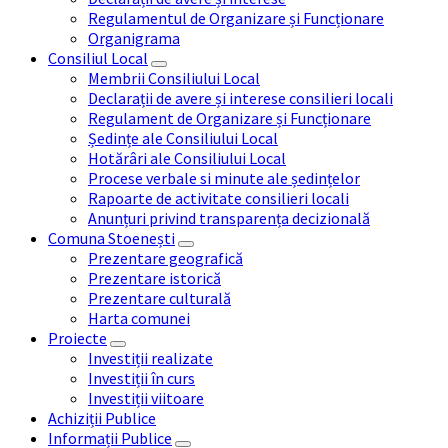
Regulamentul de Organizare și Funcționare
Organigrama
Consiliul Local
Membrii Consiliului Local
Declarații de avere și interese consilieri locali
Regulament de Organizare și Funcționare
Ședințe ale Consiliului Local
Hotărâri ale Consiliului Local
Procese verbale si minute ale ședințelor
Rapoarte de activitate consilieri locali
Anunțuri privind transparența decizională
Comuna Stoenești
Prezentare geografică
Prezentare istorică
Prezentare culturală
Harta comunei
Proiecte
Investiții realizate
Investiții în curs
Investiții viitoare
Achiziții Publice
Informații Publice