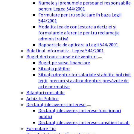
Numele și prenumele persoanei responsabile
pentru Legea 544/2001
Formulare pentru solicitare în baza Legii
544/2001
Modalitatea de contestare a deciziei și
formularele aferente pentru reclamație
administrativă
Rapoartele de aplicare a Legii 544/2001
Buletinul informativ - Legea 544/2001
Buget din toate sursele de venituri
Buget pe surse financiare
Situația plăților
Situația drepturilor salariale stabilite potrivit
legii, precum și a altor drepturi prevăzute de
acte normative
Bilanțuri contabile
Achiziții Publice
Declarații de avere și interese
Declarații de avere și interese funcționari
publici
Declarații de avere și interese consilieri locali
Formulare Tip