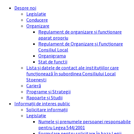
Skip
Skip
Skip
Skip
Despre noi
to
to
to
to
Legislație
content
left
right
footer
Conducere
sidebar
sidebar
Organizare
Regulament de organizare și funcționare
aparat propriu
Regulament de Organizare și Funcționare
Consiliul Local
Organigrama
Stat de functii
Lista și datele de contact ale instituțiilor care
funcționează în subordinea Consiliului Local
Stoenești
Carieră
Programe și Strategii
Rapoarte și Studii
Informații de interes public
Solicitare informații
Legislație
Numele și prenumele persoanei responsabile
pentru Legea 544/2001
Formulare pentru solicitare în baza Legii