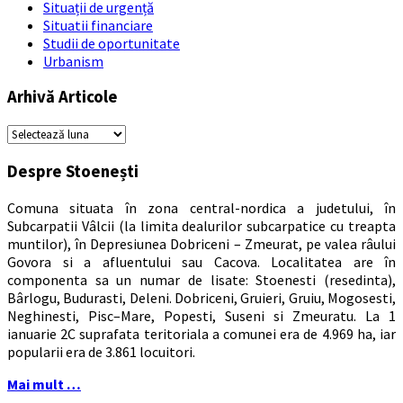
Situații de urgență
Situatii financiare
Studii de oportunitate
Urbanism
Arhivă Articole
Arhivă
Articole
Despre Stoenești
Comuna situata în zona central-nordica a judetului, în
Subcarpatii Vâlcii (la limita dealurilor subcarpatice cu treapta
muntilor), în Depresiunea Dobriceni – Zmeurat, pe valea râului
Govora si a afluentului sau Cacova. Localitatea are în
componenta sa un numar de lisate: Stoenesti (resedinta),
Bârlogu, Budurasti, Deleni. Dobriceni, Gruieri, Gruiu, Mogosesti,
Neghinesti, Pisc–Mare, Popesti, Suseni si Zmeuratu. La 1
ianuarie 2C suprafata teritoriala a comunei era de 4.969 ha, iar
popularii era de 3.861 locuitori.
Mai mult …