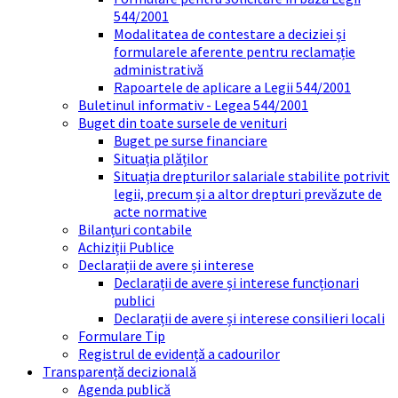
544/2001
Modalitatea de contestare a deciziei și
formularele aferente pentru reclamație
administrativă
Rapoartele de aplicare a Legii 544/2001
Buletinul informativ - Legea 544/2001
Buget din toate sursele de venituri
Buget pe surse financiare
Situația plăților
Situația drepturilor salariale stabilite potrivit
legii, precum și a altor drepturi prevăzute de
acte normative
Bilanțuri contabile
Achiziții Publice
Declarații de avere și interese
Declarații de avere și interese funcționari
publici
Declarații de avere și interese consilieri locali
Formulare Tip
Registrul de evidență a cadourilor
Transparență decizională
Agenda publică