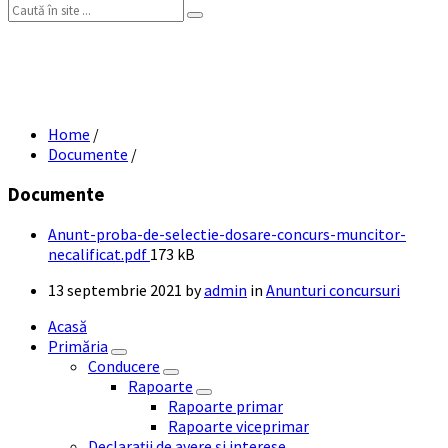
Search:
Anunt proba de selectie dosare – concurs
muncitor necalificat
Home
/
Documente
/
Documente
Anunt-proba-de-selectie-dosare-concurs-muncitor-
File
necalificat.pdf
173 kB
size:
13 septembrie 2021
by
admin
in
Anunturi concursuri
Acasă
Primăria
Conducere
Rapoarte
Rapoarte primar
Rapoarte viceprimar
Declarații de avere și interese