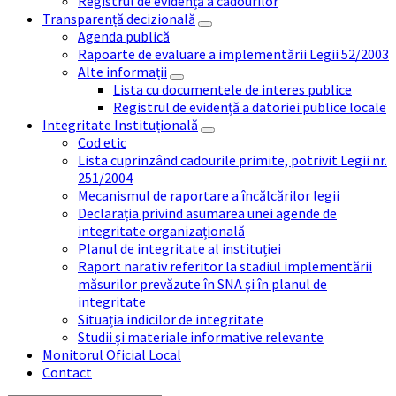
Registrul de evidență a cadourilor
Transparență decizională
Agenda publică
Rapoarte de evaluare a implementării Legii 52/2003
Alte informații
Lista cu documentele de interes publice
Registrul de evidență a datoriei publice locale
Integritate Instituțională
Cod etic
Lista cuprinzând cadourile primite, potrivit Legii nr.
251/2004
Mecanismul de raportare a încălcărilor legii
Declarația privind asumarea unei agende de
integritate organizațională
Planul de integritate al instituției
Raport narativ referitor la stadiul implementării
măsurilor prevăzute în SNA și în planul de
integritate
Situația indicilor de integritate
Studii și materiale informative relevante
Monitorul Oficial Local
Contact