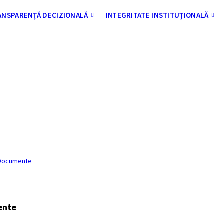
ANSPARENȚĂ DECIZIONALĂ
INTEGRITATE INSTITUȚIONALĂ
nunt proba scrisa- concurs muncit
calificat
Documente
ente