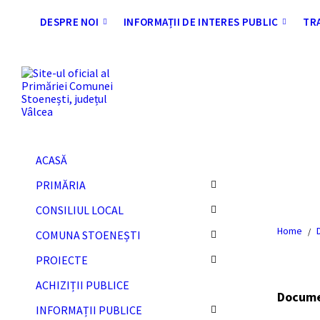
Skip
Skip
Skip
Skip
to
to
to
to
DESPRE NOI
INFORMAȚII DE INTERES PUBLIC
TR
content
left
right
footer
sidebar
sidebar
ACASĂ
A
PRIMĂRIA
CONSILIUL LOCAL
Home
/
COMUNA STOENEȘTI
PROIECTE
ACHIZIȚII PUBLICE
Docum
INFORMAȚII PUBLICE