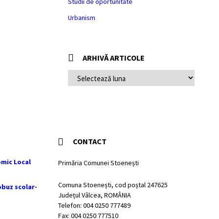
Studii de oportunitate
Urbanism
ARHIVĂ ARTICOLE
ARHIVĂ
ARTICOLE
CONTACT
mic Local
Primăria Comunei Stoenești
Comuna Stoenești, cod poștal 247625
obuz scolar-
Județul Vâlcea, ROMÂNIA
Telefon: 004 0250 777489
Fax: 004 0250 777510