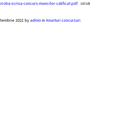
File
proba-scrisa-concurs-muncitor-calificat.pdf
143 kB
size:
ptembrie 2021
by
admin
in
Anunturi concursuri