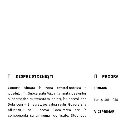
DESPRE STOENEȘTI
PROGRA
Comuna situata în zona central-nordica a
PRIMAR
judetului, în Subcarpatii Vâlcii (la limita dealurilor
subcarpatice cu treapta muntilor), în Depresiunea
Luni și Joi – 08
Dobriceni – Zmeurat, pe valea râului Govora si a
afluentului sau Cacova. Localitatea are în
VICEPRIMAR
componenta sa un numar de lisate: Stoenesti