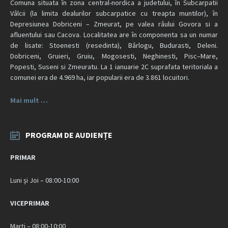
Comuna situata în zona central-nordica a judetului, în Subcarpatii
Vâlcii (la limita dealurilor subcarpatice cu treapta muntilor), în
Depresiunea Dobriceni – Zmeurat, pe valea râului Govora si a
afluentului sau Cacova. Localitatea are în componenta sa un numar
de lisate: Stoenesti (resedinta), Bârlogu, Budurasti, Deleni.
Dobriceni, Gruieri, Gruiu, Mogosesti, Neghinesti, Pisc–Mare,
Popesti, Suseni si Zmeuratu. La 1 ianuarie 2C suprafata teritoriala a
comunei era de 4.969 ha, iar popularii era de 3.861 locuitori.
Mai mult …
PROGRAM DE AUDIENȚE
PRIMAR
Luni și Joi – 08:00-10:00
VICEPRIMAR
Marți – 08:00-10:00