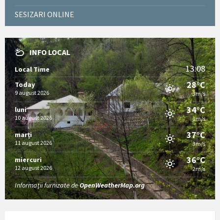
SESIZARI ONLINE
INFO LOCAL
13:08
Local Time
28°C
Today
9 august 2026
3m/s
34°C
luni
10 august 2026
1m/s
37°C
marți
11 august 2026
3m/s
36°C
miercuri
12 august 2026
2m/s
Informații furnizate de
OpenWeatherMap.org