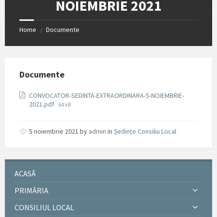
NOIEMBRIE 2021
Home
Documente
/
Documente
CONVOCATOR-SEDINTA-EXTRAORDINARA-5-NOIEMBRIE-
File
2021.pdf
64 kB
size:
5 noiembrie 2021
by
admin
in
Ședințe Consiliu Local
ACASĂ
PRIMĂRIA
CONSILIUL LOCAL