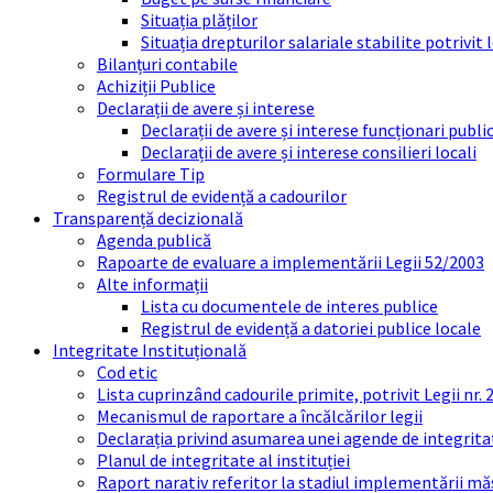
Situația plăților
Situația drepturilor salariale stabilite potrivit
Bilanțuri contabile
Achiziții Publice
Declarații de avere și interese
Declarații de avere și interese funcționari public
Declarații de avere și interese consilieri locali
Formulare Tip
Registrul de evidență a cadourilor
Transparență decizională
Agenda publică
Rapoarte de evaluare a implementării Legii 52/2003
Alte informații
Lista cu documentele de interes publice
Registrul de evidență a datoriei publice locale
Integritate Instituțională
Cod etic
Lista cuprinzând cadourile primite, potrivit Legii nr.
Mecanismul de raportare a încălcărilor legii
Declarația privind asumarea unei agende de integrit
Planul de integritate al instituției
Raport narativ referitor la stadiul implementării măs