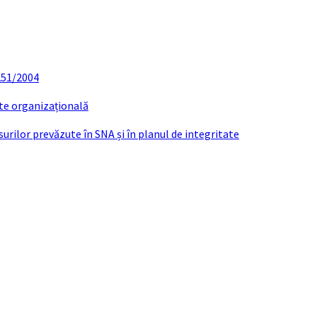
 251/2004
ate organizațională
urilor prevăzute în SNA și în planul de integritate
tiilor si a personalului platit din fonduri p