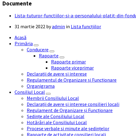
Documente
Lista-tuturor-functiilor-si-a-personalului-platit-din-fon
31 martie 2022
by
admin
in
Lista funcțiilor
Acasă
Primăria
Conducere
Rapoarte
Rapoarte primar
Rapoarte viceprimar
Declarații de avere și interese
Regulamentul de Organizare și Funcționare
Organigrama
Consiliul Local
Membrii Consiliului Local
Declarații de avere și interese consilieri locali
Regulament de Organizare și Funcționare
Ședințe ale Consiliului Local
Hotărâri ale Consiliului Local
Procese verbale si minute ale ședințelor
Rapoarte de activitate consilieri locali