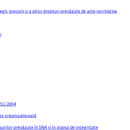
 legii, precum și a altor drepturi prevăzute de acte normative
i
 251/2004
ate organizațională
urilor prevăzute în SNA și în planul de integritate