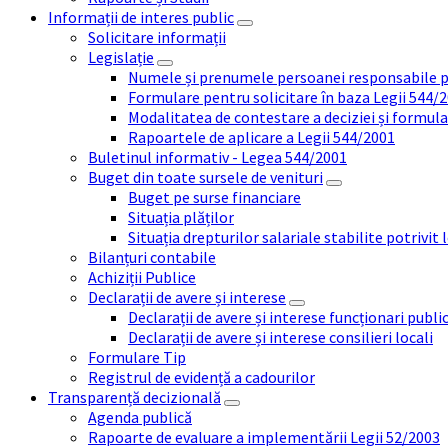
Informații de interes public
Solicitare informații
Legislație
Numele și prenumele persoanei responsabile 
Formulare pentru solicitare în baza Legii 544/
Modalitatea de contestare a deciziei și formul
Rapoartele de aplicare a Legii 544/2001
Buletinul informativ - Legea 544/2001
Buget din toate sursele de venituri
Buget pe surse financiare
Situația plăților
Situația drepturilor salariale stabilite potrivit
Bilanțuri contabile
Achiziții Publice
Declarații de avere și interese
Declarații de avere și interese funcționari public
Declarații de avere și interese consilieri locali
Formulare Tip
Registrul de evidență a cadourilor
Transparență decizională
Agenda publică
Rapoarte de evaluare a implementării Legii 52/2003