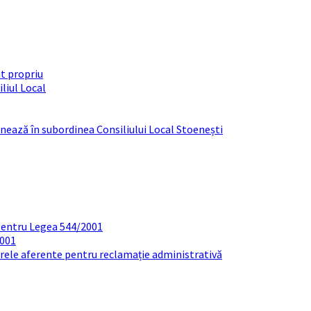
t propriu
liul Local
ționează în subordinea Consiliului Local Stoenești
pentru Legea 544/2001
2001
arele aferente pentru reclamație administrativă