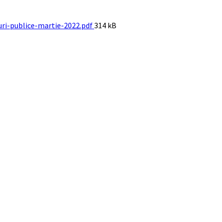
File
duri-publice-martie-2022.pdf
314 kB
size: