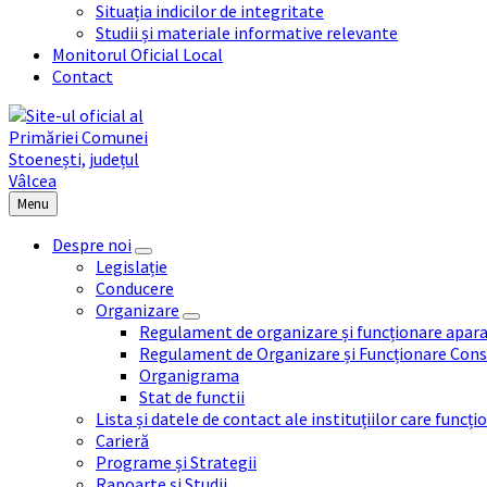
Situația indicilor de integritate
Studii și materiale informative relevante
Monitorul Oficial Local
Contact
Menu
Despre noi
Legislație
Conducere
Organizare
Regulament de organizare și funcționare apara
Regulament de Organizare și Funcționare Consi
Organigrama
Stat de functii
Lista și datele de contact ale instituțiilor care func
Carieră
Programe și Strategii
Rapoarte și Studii