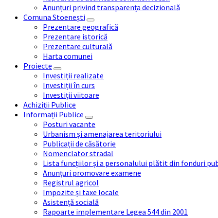
Anunțuri privind transparența decizională
Comuna Stoenești
Prezentare geografică
Prezentare istorică
Prezentare culturală
Harta comunei
Proiecte
Investiții realizate
Investiții în curs
Investiții viitoare
Achiziții Publice
Informații Publice
Posturi vacante
Urbanism și amenajarea teritoriului
Publicații de căsătorie
Nomenclator stradal
Lista funcțiilor și a personalului plătit din fonduri pu
Anunțuri promovare examene
Registrul agricol
Impozite și taxe locale
Asistență socială
Rapoarte implementare Legea 544 din 2001