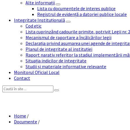
Alte informații
Lista cu documentele de interes publice
Registrul de evidență a datoriei publice locale
Integritate Instituțională
Cod etic
Lista cuprinzând cadourile primite, potrivit Legii nr.
Mecanismul de raportare a încălcărilor legii
Declarația privind asumarea unei agende de integrit
Planul de integritate al instituției
Raport narativ referitor la stadiul implementării măs
Situația indicilor de integritate
Studii și materiale informative relevante
Monitorul Oficial Local
Contact
Search:
Lista tuturor func
Home
/
Documente
/