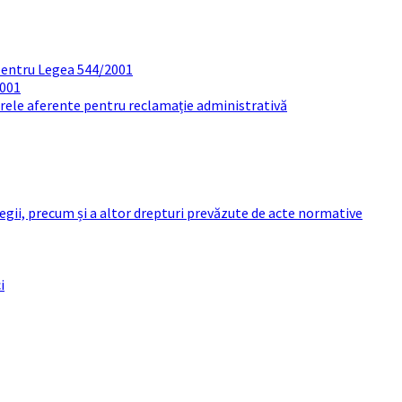
pentru Legea 544/2001
2001
arele aferente pentru reclamație administrativă
 legii, precum și a altor drepturi prevăzute de acte normative
i