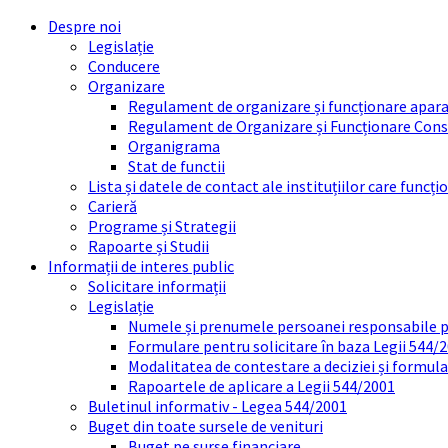
Skip
Skip
Skip
Skip
Despre noi
to
to
to
to
Legislație
content
left
right
footer
Conducere
sidebar
sidebar
Organizare
Regulament de organizare și funcționare apara
Regulament de Organizare și Funcționare Consi
Organigrama
Stat de functii
Lista și datele de contact ale instituțiilor care func
Carieră
Programe și Strategii
Rapoarte și Studii
Informații de interes public
Solicitare informații
Legislație
Numele și prenumele persoanei responsabile 
Formulare pentru solicitare în baza Legii 544/
Modalitatea de contestare a deciziei și formul
Rapoartele de aplicare a Legii 544/2001
Buletinul informativ - Legea 544/2001
Buget din toate sursele de venituri
Buget pe surse financiare