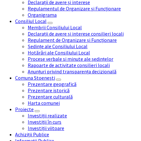
Declarații de avere și interese
Regulamentul de Organizare și Funcționare
Organigrama
Consiliul Local
Membrii Consiliului Local
Declarații de avere și interese consilieri locali
Regulament de Organizare și Funcționare
Ședințe ale Consiliului Local
Hotărâri ale Consiliului Local
Procese verbale si minute ale ședințelor
Rapoarte de activitate consilieri locali
Anunțuri privind transparența decizională
Comuna Stoenești
Prezentare geografică
Prezentare istorică
Prezentare culturală
Harta comunei
Proiecte
Investiții realizate
Investiții în curs
Investiții viitoare
Achiziții Publice
Informații Publice