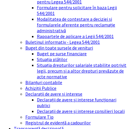
pentru Legea 544/2001
Formulare pentru solicitare în baza Legii
544/2001
Modalitatea de contestare a deciziei și
formularele aferente pentru reclamație
administrativă
Rapoartele de aplicare a Legii 544/2001
Buletinul informativ - Legea 544/2001
Buget din toate sursele de venituri
Buget pe surse financiare
Situația plăților
Situația drepturilor salariale stabilite potrivit
legii, precum și a altor drepturi prevăzute de
acte normative
Bilanțuri contabile
Achiziții Publice
Declarații de avere și interese
Declarații de avere și interese funcționari
publici
Declarații de avere și interese consilieri locali
Formulare Tip
Registrul de evidență a cadourilor
Transparență decizională