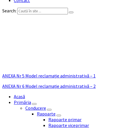
Contact
Search:
Modalitatea de contestare a
deciziei și formularele
aferente pentru reclamație
administrativă
ANEXA Nr 5 Model reclamație administrativă – 1
ANEXA Nr 6 Model reclamație administrativă – 2
Acasă
Primăria
Conducere
Rapoarte
Rapoarte primar
Rapoarte viceprimar