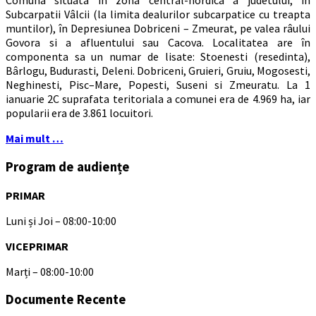
Comuna situata în zona central-nordica a judetului, în
Subcarpatii Vâlcii (la limita dealurilor subcarpatice cu treapta
muntilor), în Depresiunea Dobriceni – Zmeurat, pe valea râului
Govora si a afluentului sau Cacova. Localitatea are în
componenta sa un numar de lisate: Stoenesti (resedinta),
Bârlogu, Budurasti, Deleni. Dobriceni, Gruieri, Gruiu, Mogosesti,
Neghinesti, Pisc–Mare, Popesti, Suseni si Zmeuratu. La 1
ianuarie 2C suprafata teritoriala a comunei era de 4.969 ha, iar
popularii era de 3.861 locuitori.
Mai mult …
Program de audiențe
PRIMAR
Luni și Joi – 08:00-10:00
VICEPRIMAR
Marți – 08:00-10:00
Documente Recente