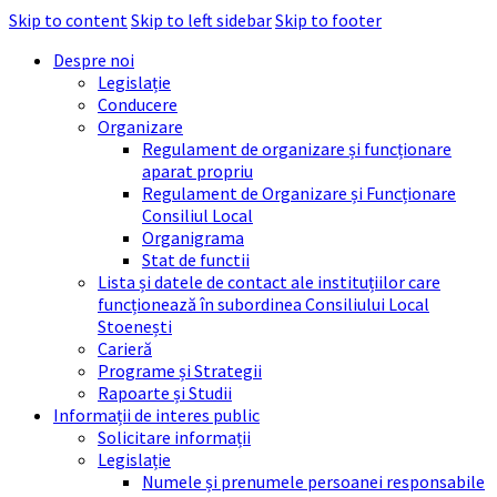
Skip to content
Skip to left sidebar
Skip to footer
Despre noi
Legislație
Conducere
Organizare
Regulament de organizare și funcționare
aparat propriu
Regulament de Organizare și Funcționare
Consiliul Local
Organigrama
Stat de functii
Lista și datele de contact ale instituțiilor care
funcționează în subordinea Consiliului Local
Stoenești
Carieră
Programe și Strategii
Rapoarte și Studii
Informații de interes public
Solicitare informații
Legislație
Numele și prenumele persoanei responsabile