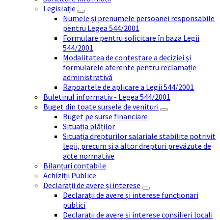
Legislație
Numele și prenumele persoanei responsabile
pentru Legea 544/2001
Formulare pentru solicitare în baza Legii
544/2001
Modalitatea de contestare a deciziei și
formularele aferente pentru reclamație
administrativă
Rapoartele de aplicare a Legii 544/2001
Buletinul informativ - Legea 544/2001
Buget din toate sursele de venituri
Buget pe surse financiare
Situația plăților
Situația drepturilor salariale stabilite potrivit
legii, precum și a altor drepturi prevăzute de
acte normative
Bilanțuri contabile
Achiziții Publice
Declarații de avere și interese
Declarații de avere și interese funcționari
publici
Declarații de avere și interese consilieri locali