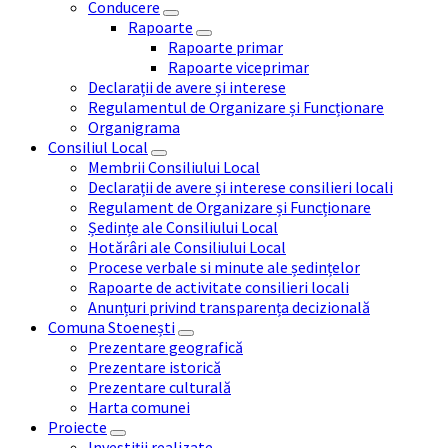
Conducere
Rapoarte
Rapoarte primar
Rapoarte viceprimar
Declarații de avere și interese
Regulamentul de Organizare și Funcționare
Organigrama
Consiliul Local
Membrii Consiliului Local
Declarații de avere și interese consilieri locali
Regulament de Organizare și Funcționare
Ședințe ale Consiliului Local
Hotărâri ale Consiliului Local
Procese verbale si minute ale ședințelor
Rapoarte de activitate consilieri locali
Anunțuri privind transparența decizională
Comuna Stoenești
Prezentare geografică
Prezentare istorică
Prezentare culturală
Harta comunei
Proiecte
Investiții realizate