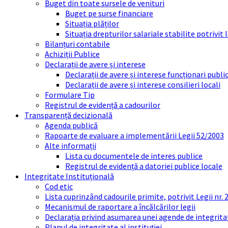
Buget din toate sursele de venituri
Buget pe surse financiare
Situația plăților
Situația drepturilor salariale stabilite potrivit
Bilanțuri contabile
Achiziții Publice
Declarații de avere și interese
Declarații de avere și interese funcționari public
Declarații de avere și interese consilieri locali
Formulare Tip
Registrul de evidență a cadourilor
Transparență decizională
Agenda publică
Rapoarte de evaluare a implementării Legii 52/2003
Alte informații
Lista cu documentele de interes publice
Registrul de evidență a datoriei publice locale
Integritate Instituțională
Cod etic
Lista cuprinzând cadourile primite, potrivit Legii nr.
Mecanismul de raportare a încălcărilor legii
Declarația privind asumarea unei agende de integrit
Planul de integritate al instituției