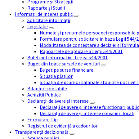
Programe și Strategii
Rapoarte și Studii
Informații de interes public
Solicitare informații
Legislație
Numele și prenumele persoanei responsabile 
Formulare pentru solicitare în baza Legii 544/
Modalitatea de contestare a deciziei și formul
Rapoartele de aplicare a Legii 544/2001
Buletinul informativ - Legea 544/2001
Buget din toate sursele de venituri
Buget pe surse financiare
Situația plăților
Situația drepturilor salariale stabilite potrivit
Bilanțuri contabile
Achiziții Publice
Declarații de avere și interese
Declarații de avere și interese funcționari public
Declarații de avere și interese consilieri locali
Formulare Tip
Registrul de evidență a cadourilor
Transparență decizională
Agenda publică