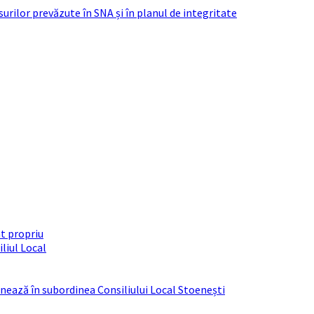
urilor prevăzute în SNA și în planul de integritate
t propriu
liul Local
ționează în subordinea Consiliului Local Stoenești