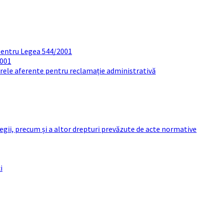
pentru Legea 544/2001
2001
arele aferente pentru reclamație administrativă
 legii, precum și a altor drepturi prevăzute de acte normative
i