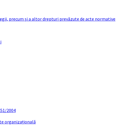
 legii, precum și a altor drepturi prevăzute de acte normative
i
 251/2004
ate organizațională