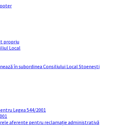
footer
t propriu
liul Local
ționează în subordinea Consiliului Local Stoenești
pentru Legea 544/2001
2001
arele aferente pentru reclamație administrativă