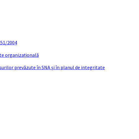
 251/2004
ate organizațională
urilor prevăzute în SNA și în planul de integritate
ocumente și informații financia