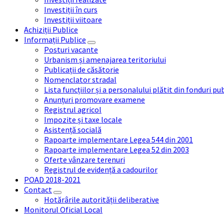
Investiții în curs
Investiții viitoare
Achiziții Publice
Informații Publice
Posturi vacante
Urbanism și amenajarea teritoriului
Publicații de căsătorie
Nomenclator stradal
Lista funcțiilor și a personalului plătit din fonduri pu
Anunțuri promovare examene
Registrul agricol
Impozite și taxe locale
Asistență socială
Rapoarte implementare Legea 544 din 2001
Rapoarte implementare Legea 52 din 2003
Oferte vânzare terenuri
Registrul de evidență a cadourilor
POAD 2018-2021
Contact
Hotărârile autorității deliberative
Monitorul Oficial Local