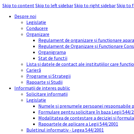
Skip to content
Skip to left sidebar
Skip to right sidebar
Skip to 
Despre noi
Legislație
Conducere
Organizare
Regulament de organizare și funcționare apara
Regulament de Organizare și Funcționare Consi
Organigrama
Stat de functii
Lista și datele de contact ale instituțiilor care func
Carieră
Programe și Strategii
Rapoarte și Studii
Informații de interes public
Solicitare informații
Legislație
Numele și prenumele persoanei responsabile 
Formulare pentru solicitare în baza Legii 544/
Modalitatea de contestare a deciziei și formul
Rapoartele de aplicare a Legii 544/2001
Buletinul informativ - Legea 544/2001