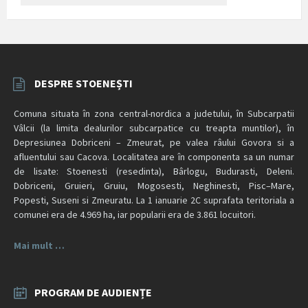
DESPRE STOENEȘTI
Comuna situata în zona central-nordica a judetului, în Subcarpatii
Vâlcii (la limita dealurilor subcarpatice cu treapta muntilor), în
Depresiunea Dobriceni – Zmeurat, pe valea râului Govora si a
afluentului sau Cacova. Localitatea are în componenta sa un numar
de lisate: Stoenesti (resedinta), Bârlogu, Budurasti, Deleni.
Dobriceni, Gruieri, Gruiu, Mogosesti, Neghinesti, Pisc–Mare,
Popesti, Suseni si Zmeuratu. La 1 ianuarie 2C suprafata teritoriala a
comunei era de 4.969 ha, iar popularii era de 3.861 locuitori.
Mai mult …
PROGRAM DE AUDIENȚE