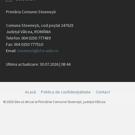
Primăria Comunei Stoenești
Comuna Stoenești, cod poștal 247625
Județul Vâlcea, ROMÂNIA
Telefon: 004 0250 777489
Fax: 004 0250 777510
Email:
stoenesti@vl.e-adm.ro
Ultima actualizare: 30.07.2026 | 08:44
Acasă
Politica de confidențialitate
Contact
© 2026 Site-ul oficial al Primăriei Comunei Stoenești, județul Vâlcea