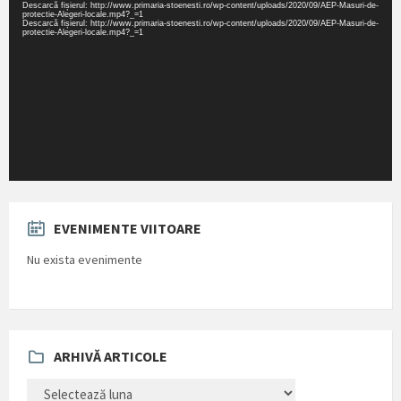
Descarcă fișierul: http://www.primaria-stoenesti.ro/wp-content/uploads/2020/09/AEP-Masuri-de-
protectie-Alegeri-locale.mp4?_=1
Descarcă fișierul: http://www.primaria-stoenesti.ro/wp-content/uploads/2020/09/AEP-Masuri-de-
protectie-Alegeri-locale.mp4?_=1
EVENIMENTE VIITOARE
Nu exista evenimente
ARHIVĂ ARTICOLE
ARHIVĂ
ARTICOLE