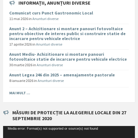
INFORMAȚII, ANUNȚURI DIVERSE
Comunicat curs Punct Gastronomic Local
11 mai 2026
in
Anunturi diverse
Anunt 2 – Achizitionare si montare panouri fotovoltaice
pentru obiective de interes public si construire statie de
incarcare pentru vehicule electrice
17 aprilie 2026
in
Anunturi diverse
Anunt Mediu- Achizitionare si montare panouri
fotovoltaice statie de incarcare pentru vehicule electrice
30 martie 2026
in
Anunturi diverse
Anunt Legea 246 din 2025 – amenajamente pastorale
8 ianuarie 2026
in
Anunturi diverse
MAI MULT ...
MĂSURI DE PROTECȚIE LA ALEGERILE LOCALE DIN 27
SEPTEMBRIE 2020
Player
Media error: Format(s) not supported or source(s) not found
video