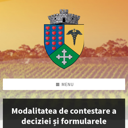
Skip
Skip
Skip
to
to
to
content
left
footer
sidebar
MENU
Modalitatea de contestare a
deciziei și formularele