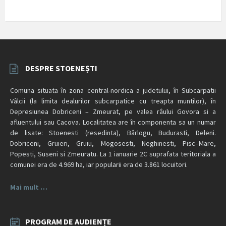
DESPRE STOENEȘTI
Comuna situata în zona central-nordica a judetului, în Subcarpatii
Vâlcii (la limita dealurilor subcarpatice cu treapta muntilor), în
Depresiunea Dobriceni – Zmeurat, pe valea râului Govora si a
afluentului sau Cacova. Localitatea are în componenta sa un numar
de lisate: Stoenesti (resedinta), Bârlogu, Budurasti, Deleni.
Dobriceni, Gruieri, Gruiu, Mogosesti, Neghinesti, Pisc–Mare,
Popesti, Suseni si Zmeuratu. La 1 ianuarie 2C suprafata teritoriala a
comunei era de 4.969 ha, iar popularii era de 3.861 locuitori.
Mai mult …
PROGRAM DE AUDIENȚE