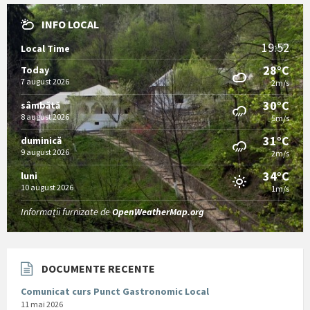
INFO LOCAL
19:52
Local Time
28°C
Today
7 august 2026
2m/s
30°C
sâmbătă
8 august 2026
5m/s
31°C
duminică
9 august 2026
2m/s
34°C
luni
10 august 2026
1m/s
Informații furnizate de
OpenWeatherMap.org
DOCUMENTE RECENTE
Comunicat curs Punct Gastronomic Local
11 mai 2026