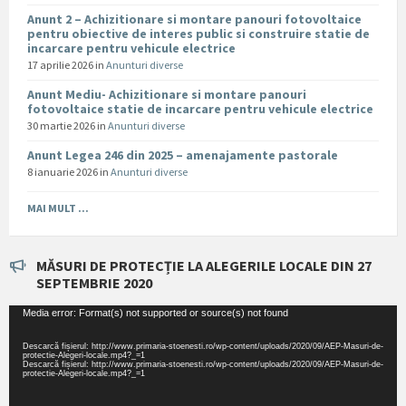
Anunt 2 – Achizitionare si montare panouri fotovoltaice
pentru obiective de interes public si construire statie de
incarcare pentru vehicule electrice
17 aprilie 2026
in
Anunturi diverse
Anunt Mediu- Achizitionare si montare panouri
fotovoltaice statie de incarcare pentru vehicule electrice
30 martie 2026
in
Anunturi diverse
Anunt Legea 246 din 2025 – amenajamente pastorale
8 ianuarie 2026
in
Anunturi diverse
MAI MULT ...
MĂSURI DE PROTECȚIE LA ALEGERILE LOCALE DIN 27
SEPTEMBRIE 2020
Player
Media error: Format(s) not supported or source(s) not found
video
Descarcă fișierul: http://www.primaria-stoenesti.ro/wp-content/uploads/2020/09/AEP-Masuri-de-
protectie-Alegeri-locale.mp4?_=1
Descarcă fișierul: http://www.primaria-stoenesti.ro/wp-content/uploads/2020/09/AEP-Masuri-de-
protectie-Alegeri-locale.mp4?_=1