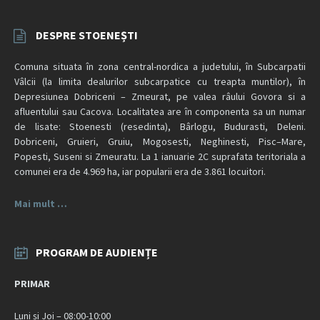
DESPRE STOENEȘTI
Comuna situata în zona central-nordica a judetului, în Subcarpatii
Vâlcii (la limita dealurilor subcarpatice cu treapta muntilor), în
Depresiunea Dobriceni – Zmeurat, pe valea râului Govora si a
afluentului sau Cacova. Localitatea are în componenta sa un numar
de lisate: Stoenesti (resedinta), Bârlogu, Budurasti, Deleni.
Dobriceni, Gruieri, Gruiu, Mogosesti, Neghinesti, Pisc–Mare,
Popesti, Suseni si Zmeuratu. La 1 ianuarie 2C suprafata teritoriala a
comunei era de 4.969 ha, iar popularii era de 3.861 locuitori.
Mai mult …
PROGRAM DE AUDIENȚE
PRIMAR
Luni și Joi – 08:00-10:00