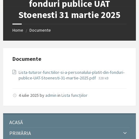
fonduri publice UAT
Stoenesti 31 martie 2025
Home
Documente
/
Documente
Lista-tuturor-functiilor-si-a-personalului-platit-din-fonduri-
File
publice-UAT-Stoenesti-31-martie-2025.pdf
328 kB
size:
4 iulie 2025
by
admin
in
Lista funcțiilor
ACASĂ
PRIMĂRIA