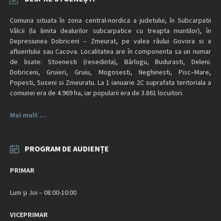
Comuna situata în zona central-nordica a judetului, în Subcarpatii
Vâlcii (la limita dealurilor subcarpatice cu treapta muntilor), în
Depresiunea Dobriceni – Zmeurat, pe valea râului Govora si a
afluentului sau Cacova. Localitatea are în componenta sa un numar
de lisate: Stoenesti (resedinta), Bârlogu, Budurasti, Deleni.
Dobriceni, Gruieri, Gruiu, Mogosesti, Neghinesti, Pisc–Mare,
Popesti, Suseni si Zmeuratu. La 1 ianuarie 2C suprafata teritoriala a
comunei era de 4.969 ha, iar popularii era de 3.861 locuitori.
Mai mult …
PROGRAM DE AUDIENȚE
PRIMAR
Luni și Joi – 08:00-10:00
VICEPRIMAR