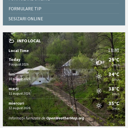
FORMULARE TIP
SESIZARI ONLINE
INFO LOCAL
18:31
Local Time
29°C
Today
9 august 2026
2m/s
34°C
luni
10 august 2026
1m/s
38°C
marți
11 august 2026
2m/s
35°C
miercuri
12 august 2026
3m/s
Informații furnizate de
OpenWeatherMap.org