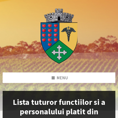
Skip
Skip
Skip
Skip
to
to
to
to
content
left
right
footer
sidebar
sidebar
MENU
Lista tuturor functiilor si a
personalului platit din