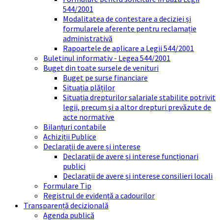
544/2001
Modalitatea de contestare a deciziei și
formularele aferente pentru reclamație
administrativă
Rapoartele de aplicare a Legii 544/2001
Buletinul informativ - Legea 544/2001
Buget din toate sursele de venituri
Buget pe surse financiare
Situația plăților
Situația drepturilor salariale stabilite potrivit
legii, precum și a altor drepturi prevăzute de
acte normative
Bilanțuri contabile
Achiziții Publice
Declarații de avere și interese
Declarații de avere și interese funcționari
publici
Declarații de avere și interese consilieri locali
Formulare Tip
Registrul de evidență a cadourilor
Transparență decizională
Agenda publică