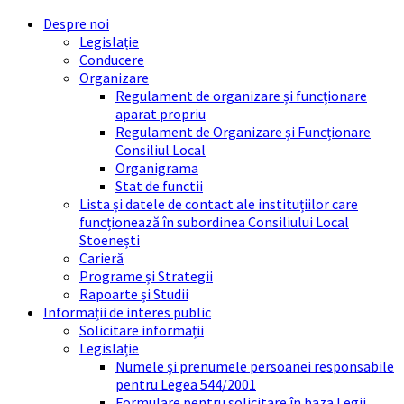
Skip
Skip
Skip
Skip
Despre noi
to
to
to
to
Legislație
content
left
right
footer
Conducere
sidebar
sidebar
Organizare
Regulament de organizare și funcționare
aparat propriu
Regulament de Organizare și Funcționare
Consiliul Local
Organigrama
Stat de functii
Lista și datele de contact ale instituțiilor care
funcționează în subordinea Consiliului Local
Stoenești
Carieră
Programe și Strategii
Rapoarte și Studii
Informații de interes public
Solicitare informații
Legislație
Numele și prenumele persoanei responsabile
pentru Legea 544/2001
Formulare pentru solicitare în baza Legii