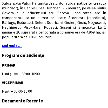
Subcarpatii Vâlcii (la limita dealurilor subcarpatice cu treapta
muntilor), în Depresiunea Dobriceni – Zmeurat, pe valea râului
Govora si a afluentului sau Cacova. Localitatea are în
componenta sa un numar de lisate: Stoenesti (resedinta),
Bârlogu, Budurasti, Deleni. Dobriceni, Gruieri, Gruiu, Mogosesti,
Neghinesti, Pisc–Mare, Popesti, Suseni si Zmeuratu. La 1
ianuarie 2C suprafata teritoriala a comunei era de 4.969 ha, iar
popularii era de 3.861 locuitori.
Mai mult …
Program de audiențe
PRIMAR
Luni și Joi – 08:00-10:00
VICEPRIMAR
Marți – 08:00-10:00
Documente Recente