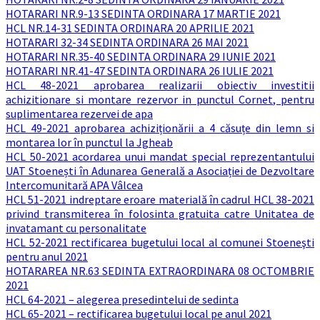
HOTARARI NR.9-13 SEDINTA ORDINARA 17 MARTIE 2021
HCL NR.14-31 SEDINTA ORDINARA 20 APRILIE 2021
HOTARARI 32-34 SEDINTA ORDINARA 26 MAI 2021
HOTARARI NR.35-40 SEDINTA ORDINARA 29 IUNIE 2021
HOTARARI NR.41-47 SEDINTA ORDINARA 26 IULIE 2021
HCL 48-2021 aprobarea realizarii obiectiv investitii
achizitionare si montare rezervor in punctul Cornet, pentru
suplimentarea rezervei de apa
HCL 49-2021 aprobarea achiziționării a 4 căsuțe din lemn si
montarea lor în punctul la Jgheab
HCL 50-2021 acordarea unui mandat special reprezentantului
UAT Stoenești în Adunarea Generală a Asociației de Dezvoltare
Intercomunitară APA Vâlcea
HCL 51-2021 indreptare eroare materială în cadrul HCL 38-2021
privind transmiterea în folosinta gratuita catre Unitatea de
invatamant cu personalitate
HCL 52-2021 rectificarea bugetului local al comunei Stoeneşti
pentru anul 2021
HOTARAREA NR.63 SEDINTA EXTRAORDINARA 08 OCTOMBRIE
2021
HCL 64-2021 – alegerea presedintelui de sedinta
HCL 65-2021 – rectificarea bugetului local pe anul 2021