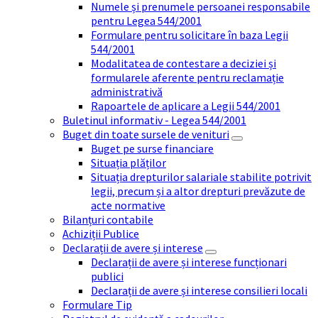
Numele și prenumele persoanei responsabile
pentru Legea 544/2001
Formulare pentru solicitare în baza Legii
544/2001
Modalitatea de contestare a deciziei și
formularele aferente pentru reclamație
administrativă
Rapoartele de aplicare a Legii 544/2001
Buletinul informativ - Legea 544/2001
Buget din toate sursele de venituri
Buget pe surse financiare
Situația plăților
Situația drepturilor salariale stabilite potrivit
legii, precum și a altor drepturi prevăzute de
acte normative
Bilanțuri contabile
Achiziții Publice
Declarații de avere și interese
Declarații de avere și interese funcționari
publici
Declarații de avere și interese consilieri locali
Formulare Tip