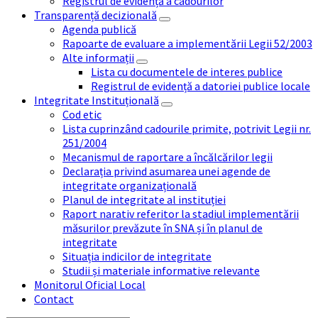
Registrul de evidență a cadourilor
Transparență decizională
Agenda publică
Rapoarte de evaluare a implementării Legii 52/2003
Alte informații
Lista cu documentele de interes publice
Registrul de evidență a datoriei publice locale
Integritate Instituțională
Cod etic
Lista cuprinzând cadourile primite, potrivit Legii nr.
251/2004
Mecanismul de raportare a încălcărilor legii
Declarația privind asumarea unei agende de
integritate organizațională
Planul de integritate al instituției
Raport narativ referitor la stadiul implementării
măsurilor prevăzute în SNA și în planul de
integritate
Situația indicilor de integritate
Studii și materiale informative relevante
Monitorul Oficial Local
Contact