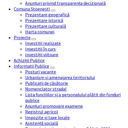
Anunțuri privind transparența decizională
Comuna Stoenești
Prezentare geografică
Prezentare istorică
Prezentare culturală
Harta comunei
Proiecte
Investiții realizate
Investiții în curs
Investiții viitoare
Achiziții Publice
Informații Publice
Posturi vacante
Urbanism și amenajarea teritoriului
Publicații de căsătorie
Nomenclator stradal
Lista funcțiilor și a personalului plătit din fonduri
publice
Anunțuri promovare examene
Registrul agricol
Impozite și taxe locale
Asistență socială