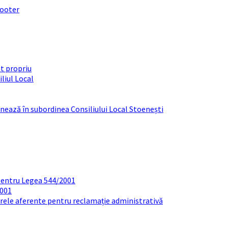
footer
t propriu
liul Local
ționează în subordinea Consiliului Local Stoenești
pentru Legea 544/2001
2001
arele aferente pentru reclamație administrativă