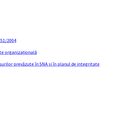
 251/2004
ate organizațională
urilor prevăzute în SNA și în planul de integritate
Contact