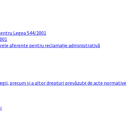
pentru Legea 544/2001
2001
arele aferente pentru reclamație administrativă
 legii, precum și a altor drepturi prevăzute de acte normative
i