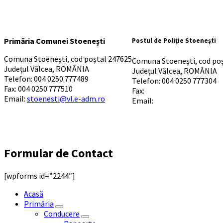
Primăria Comunei Stoenești
Postul de Poliție Stoenești
Comuna Stoenești, cod poștal 247625
Comuna Stoenești, cod po
Județul Vâlcea, ROMÂNIA
Județul Vâlcea, ROMÂNIA
Telefon: 004 0250 777489
Telefon: 004 0250 777304
Fax: 004 0250 777510
Fax:
Email:
stoenesti@vl.e-adm.ro
Email:
Formular de Contact
[wpforms id=”2244″]
Acasă
Primăria
Conducere