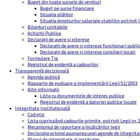
Buget din toate sursele de venituri
Buget pe surse financiare
Situația plăților
Situația drepturilor salariale stabilite potrivit
Bilanțuri contabile
Achiziții Publice
Declarații de avere și interese
Declarații de avere și interese funcționari public
Declarații de avere și interese consilieri locali
Formulare Tip
Registrul de evidență a cadourilor
Transparență decizională
Agenda publică
Rapoarte de evaluare a implementării Legii 52/2003
Alte informații
Lista cu documentele de interes publice
Registrul de evidență a datoriei publice locale
Integritate Instituțională
Cod etic
Lista cuprinzând cadourile primite, potrivit Legii nr.
Mecanismul de raportare a încălcărilor legii
Declarația privind asumarea unei agende de integrit
Planul de integritate al instituției