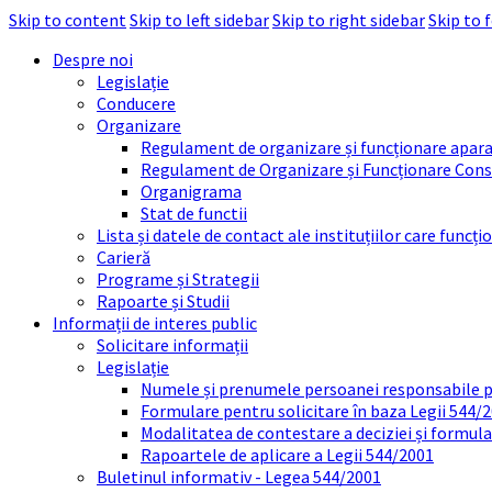
Skip to content
Skip to left sidebar
Skip to right sidebar
Skip to 
Despre noi
Legislație
Conducere
Organizare
Regulament de organizare și funcționare apara
Regulament de Organizare și Funcționare Consi
Organigrama
Stat de functii
Lista și datele de contact ale instituțiilor care func
Carieră
Programe și Strategii
Rapoarte și Studii
Informații de interes public
Solicitare informații
Legislație
Numele și prenumele persoanei responsabile 
Formulare pentru solicitare în baza Legii 544/
Modalitatea de contestare a deciziei și formul
Rapoartele de aplicare a Legii 544/2001
Buletinul informativ - Legea 544/2001