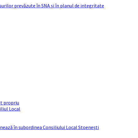
urilor prevăzute în SNA și în planul de integritate
t propriu
liul Local
ționează în subordinea Consiliului Local Stoenești