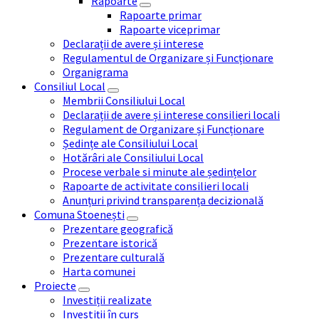
Rapoarte
Rapoarte primar
Rapoarte viceprimar
Declarații de avere și interese
Regulamentul de Organizare și Funcționare
Organigrama
Consiliul Local
Membrii Consiliului Local
Declarații de avere și interese consilieri locali
Regulament de Organizare și Funcționare
Ședințe ale Consiliului Local
Hotărâri ale Consiliului Local
Procese verbale si minute ale ședințelor
Rapoarte de activitate consilieri locali
Anunțuri privind transparența decizională
Comuna Stoenești
Prezentare geografică
Prezentare istorică
Prezentare culturală
Harta comunei
Proiecte
Investiții realizate
Investiții în curs