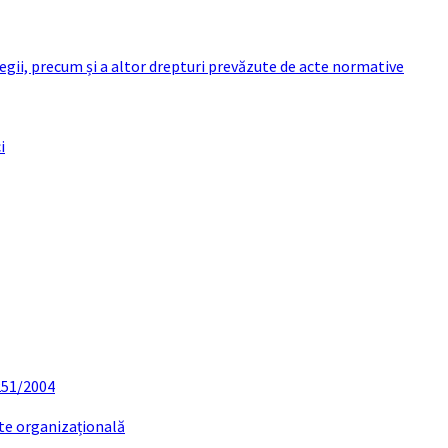
 legii, precum și a altor drepturi prevăzute de acte normative
i
 251/2004
ate organizațională