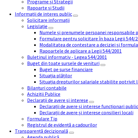
Programe și Strategii
Rapoarte și Studii
Informații de interes public
Solicitare informații
Legislație
Numele și prenumele persoanei responsabile 
Formulare pentru solicitare în baza Legii 544/
Modalitatea de contestare a deciziei și formul
Rapoartele de aplicare a Legii 544/2001
Buletinul informativ - Legea 544/2001
Buget din toate sursele de venituri
Buget pe surse financiare
Situația plăților
Situația drepturilor salariale stabilite potrivit
Bilanțuri contabile
Achiziții Publice
Declarații de avere și interese
Declarații de avere și interese funcționari public
Declarații de avere și interese consilieri locali
Formulare Tip
Registrul de evidență a cadourilor
Transparență decizională
Agenda publică