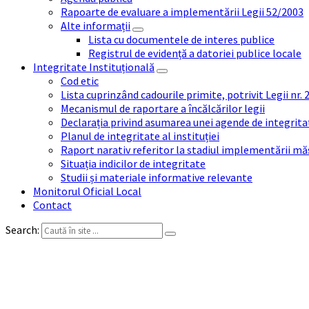
Rapoarte de evaluare a implementării Legii 52/2003
Alte informații
Lista cu documentele de interes publice
Registrul de evidență a datoriei publice locale
Integritate Instituțională
Cod etic
Lista cuprinzând cadourile primite, potrivit Legii nr.
Mecanismul de raportare a încălcărilor legii
Declarația privind asumarea unei agende de integrit
Planul de integritate al instituției
Raport narativ referitor la stadiul implementării măs
Situația indicilor de integritate
Studii și materiale informative relevante
Monitorul Oficial Local
Contact
Search:
Raport narativ referitor la s