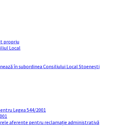
t propriu
liul Local
ționează în subordinea Consiliului Local Stoenești
pentru Legea 544/2001
2001
arele aferente pentru reclamație administrativă