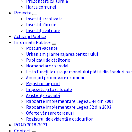
Prezentare culturală
Harta comunei
Proiecte
Investiții realizate
Investiții în curs
Investiții viitoare
Achiziții Publice
Informații Publice
Posturi vacante
Urbanism și amenajarea teritoriului
Publicații de căsătorie
Nomenclator stradal
Lista funcțiilor și a personalului plătit din fonduri pu
Anunțuri promovare examene
Registrul agricol
Impozite și taxe locale
Asistență socială
Rapoarte implementare Legea 544 din 2001
Rapoarte implementare Legea 52 din 2003
Oferte vânzare terenuri
Registrul de evidență a cadourilor
POAD 2018-2021
Contact