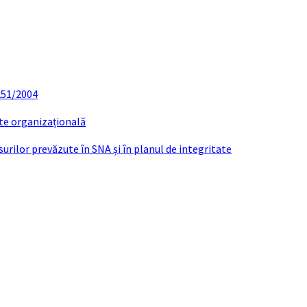
 251/2004
ate organizațională
urilor prevăzute în SNA și în planul de integritate
tadiul implementării măsurilor pr
integritate