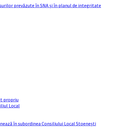
urilor prevăzute în SNA și în planul de integritate
t propriu
liul Local
ționează în subordinea Consiliului Local Stoenești