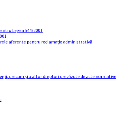
pentru Legea 544/2001
2001
arele aferente pentru reclamație administrativă
 legii, precum și a altor drepturi prevăzute de acte normative
i