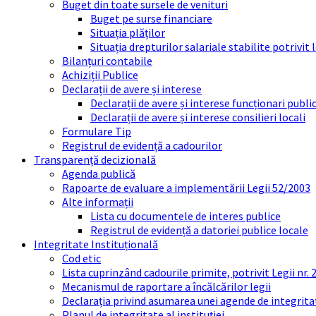
Buget din toate sursele de venituri
Buget pe surse financiare
Situația plăților
Situația drepturilor salariale stabilite potrivit
Bilanțuri contabile
Achiziții Publice
Declarații de avere și interese
Declarații de avere și interese funcționari public
Declarații de avere și interese consilieri locali
Formulare Tip
Registrul de evidență a cadourilor
Transparență decizională
Agenda publică
Rapoarte de evaluare a implementării Legii 52/2003
Alte informații
Lista cu documentele de interes publice
Registrul de evidență a datoriei publice locale
Integritate Instituțională
Cod etic
Lista cuprinzând cadourile primite, potrivit Legii nr.
Mecanismul de raportare a încălcărilor legii
Declarația privind asumarea unei agende de integrit
Planul de integritate al instituției