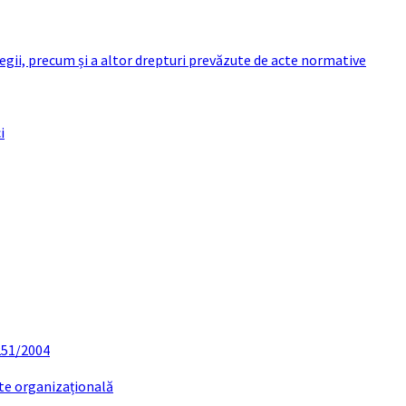
 legii, precum și a altor drepturi prevăzute de acte normative
i
 251/2004
ate organizațională