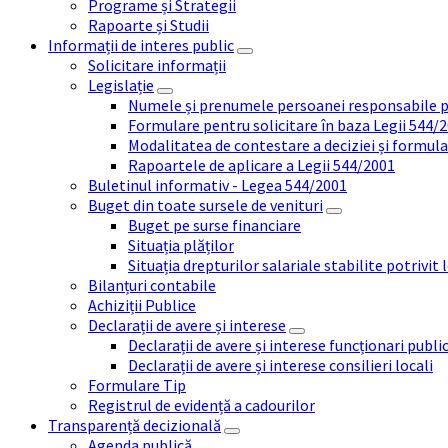
Programe și Strategii
Rapoarte și Studii
Informații de interes public
Solicitare informații
Legislație
Numele și prenumele persoanei responsabile 
Formulare pentru solicitare în baza Legii 544/
Modalitatea de contestare a deciziei și formul
Rapoartele de aplicare a Legii 544/2001
Buletinul informativ - Legea 544/2001
Buget din toate sursele de venituri
Buget pe surse financiare
Situația plăților
Situația drepturilor salariale stabilite potrivit
Bilanțuri contabile
Achiziții Publice
Declarații de avere și interese
Declarații de avere și interese funcționari public
Declarații de avere și interese consilieri locali
Formulare Tip
Registrul de evidență a cadourilor
Transparență decizională
Agenda publică