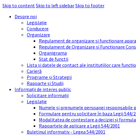
Skip to content
Skip to left sidebar
Skip to footer
Despre noi
Legislație
Conducere
Organizare
Regulament de organizare și funcționare apara
Regulament de Organizare și Funcționare Consi
Organigrama
Stat de functii
Lista și datele de contact ale instituțiilor care func
Carieră
Programe și Strategii
Rapoarte și Studii
Informații de interes public
Solicitare informații
Legislație
Numele și prenumele persoanei responsabile 
Formulare pentru solicitare în baza Legii 544/
Modalitatea de contestare a deciziei și formul
Rapoartele de aplicare a Legii 544/2001
Buletinul informativ - Legea 544/2001