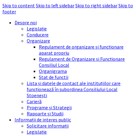
Skip to content
Skip to left sidebar
Skip to right sidebar
Skip to
footer
Despre noi
Legislație
Conducere
Organizare
Regulament de organizare și funcționare
aparat propriu
Regulament de Organizare și Funcționare
Consiliul Local
Organigrama
Stat de functii
Lista și datele de contact ale instituțiilor care
funcționează în subordinea Consiliului Local
Stoenești
Carieră
Programe și Strategii
Rapoarte și Studii
Informații de interes public
Solicitare informații
Legislație