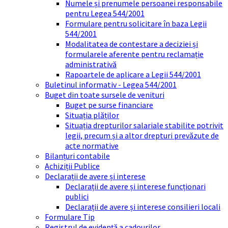
Numele și prenumele persoanei responsabile
pentru Legea 544/2001
Formulare pentru solicitare în baza Legii
544/2001
Modalitatea de contestare a deciziei și
formularele aferente pentru reclamație
administrativă
Rapoartele de aplicare a Legii 544/2001
Buletinul informativ - Legea 544/2001
Buget din toate sursele de venituri
Buget pe surse financiare
Situația plăților
Situația drepturilor salariale stabilite potrivit
legii, precum și a altor drepturi prevăzute de
acte normative
Bilanțuri contabile
Achiziții Publice
Declarații de avere și interese
Declarații de avere și interese funcționari
publici
Declarații de avere și interese consilieri locali
Formulare Tip
Registrul de evidență a cadourilor