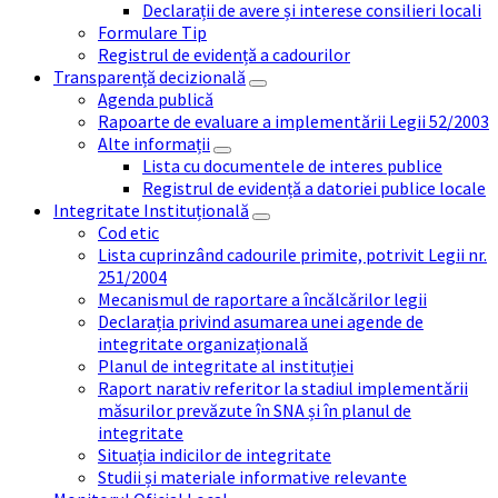
Declarații de avere și interese consilieri locali
Formulare Tip
Registrul de evidență a cadourilor
Transparență decizională
Agenda publică
Rapoarte de evaluare a implementării Legii 52/2003
Alte informații
Lista cu documentele de interes publice
Registrul de evidență a datoriei publice locale
Integritate Instituțională
Cod etic
Lista cuprinzând cadourile primite, potrivit Legii nr.
251/2004
Mecanismul de raportare a încălcărilor legii
Declarația privind asumarea unei agende de
integritate organizațională
Planul de integritate al instituției
Raport narativ referitor la stadiul implementării
măsurilor prevăzute în SNA și în planul de
integritate
Situația indicilor de integritate
Studii și materiale informative relevante