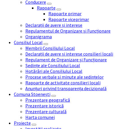
Conducere
Rapoarte
Rapoarte primar
Rapoarte viceprimar
Declarații de avere și interese
Regulamentul de Organizare și Funcționare
Organigrama
Consiliul Local
Membrii Consiliului Local
Declarații de avere și interese consilieri locali
Regulament de Organizare și Funcționare
Ședințe ale Consiliului Local
Hotărâri ale Consiliului Local
Procese verbale si minute ale ședințelor
Rapoarte de activitate consilieri locali
Anunțuri privind transparența decizională
Comuna Stoenești
Prezentare geografică
Prezentare istorică
Prezentare culturală
Harta comunei
Proiecte
Investiții realizate