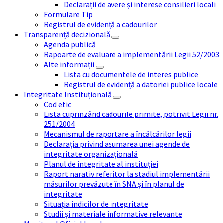
Declarații de avere și interese consilieri locali
Formulare Tip
Registrul de evidență a cadourilor
Transparență decizională
Agenda publică
Rapoarte de evaluare a implementării Legii 52/2003
Alte informații
Lista cu documentele de interes publice
Registrul de evidență a datoriei publice locale
Integritate Instituțională
Cod etic
Lista cuprinzând cadourile primite, potrivit Legii nr.
251/2004
Mecanismul de raportare a încălcărilor legii
Declarația privind asumarea unei agende de
integritate organizațională
Planul de integritate al instituției
Raport narativ referitor la stadiul implementării
măsurilor prevăzute în SNA și în planul de
integritate
Situația indicilor de integritate
Studii și materiale informative relevante