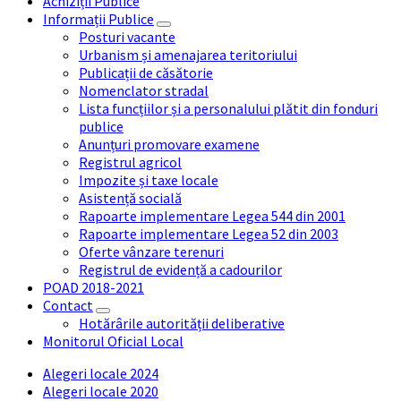
Achiziții Publice
Informații Publice
Posturi vacante
Urbanism și amenajarea teritoriului
Publicații de căsătorie
Nomenclator stradal
Lista funcțiilor și a personalului plătit din fonduri
publice
Anunțuri promovare examene
Registrul agricol
Impozite și taxe locale
Asistență socială
Rapoarte implementare Legea 544 din 2001
Rapoarte implementare Legea 52 din 2003
Oferte vânzare terenuri
Registrul de evidență a cadourilor
POAD 2018-2021
Contact
Hotărârile autorității deliberative
Monitorul Oficial Local
Alegeri locale 2024
Alegeri locale 2020