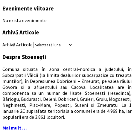
Evenimente viitoare
Nu exista evenimente
Arhivă Articole
Arhivă Articole
Despre Stoenești
Comuna situata în zona central-nordica a judetului, în
Subcarpatii Vâlcii (la limita dealurilor subcarpatice cu treapta
muntilor), în Depresiunea Dobriceni – Zmeurat, pe valea râului
Govora si a afluentului sau Cacova. Localitatea are în
componenta sa un numar de lisate: Stoenesti (resedinta),
Bârlogu, Budurasti, Deleni. Dobriceni, Gruieri, Gruiu, Mogosesti,
Neghinesti, Pisc–Mare, Popesti, Suseni si Zmeuratu. La 1
ianuarie 2C suprafata teritoriala a comunei era de 4.969 ha, iar
popularii era de 3.861 locuitori.
Mai mult …