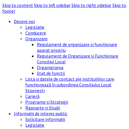
Skip to content
Skip to left sidebar
Skip to right sidebar
Skip to
footer
Despre noi
Legislație
Conducere
Organizare
Regulament de organizare și funcționare
aparat propriu
Regulament de Organizare și Funcționare
Consiliul Local
Organigrama
Stat de functii
Lista și datele de contact ale instituțiilor care
funcționează în subordinea Consiliului Local
Stoenești
Carieră
Programe și Strategii
Rapoarte și Studii
Informații de interes public
Solicitare informații
Legislație