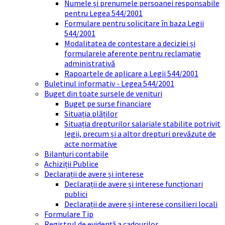
Numele și prenumele persoanei responsabile
pentru Legea 544/2001
Formulare pentru solicitare în baza Legii
544/2001
Modalitatea de contestare a deciziei și
formularele aferente pentru reclamație
administrativă
Rapoartele de aplicare a Legii 544/2001
Buletinul informativ - Legea 544/2001
Buget din toate sursele de venituri
Buget pe surse financiare
Situația plăților
Situația drepturilor salariale stabilite potrivit
legii, precum și a altor drepturi prevăzute de
acte normative
Bilanțuri contabile
Achiziții Publice
Declarații de avere și interese
Declarații de avere și interese funcționari
publici
Declarații de avere și interese consilieri locali
Formulare Tip
Registrul de evidență a cadourilor