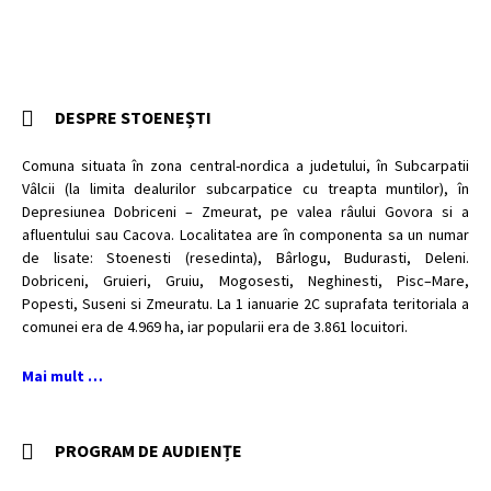
DESPRE STOENEȘTI
Comuna situata în zona central-nordica a judetului, în Subcarpatii
Vâlcii (la limita dealurilor subcarpatice cu treapta muntilor), în
Depresiunea Dobriceni – Zmeurat, pe valea râului Govora si a
afluentului sau Cacova. Localitatea are în componenta sa un numar
de lisate: Stoenesti (resedinta), Bârlogu, Budurasti, Deleni.
Dobriceni, Gruieri, Gruiu, Mogosesti, Neghinesti, Pisc–Mare,
Popesti, Suseni si Zmeuratu. La 1 ianuarie 2C suprafata teritoriala a
comunei era de 4.969 ha, iar popularii era de 3.861 locuitori.
Mai mult …
PROGRAM DE AUDIENȚE