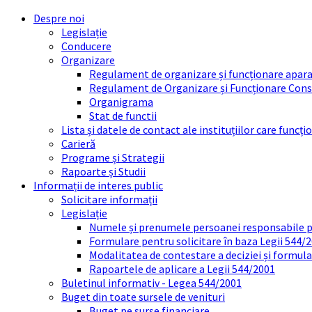
Skip
Skip
Skip
Skip
Despre noi
to
to
to
to
Legislație
content
left
right
footer
Conducere
sidebar
sidebar
Organizare
Regulament de organizare și funcționare apara
Regulament de Organizare și Funcționare Consi
Organigrama
Stat de functii
Lista și datele de contact ale instituțiilor care func
Carieră
Programe și Strategii
Rapoarte și Studii
Informații de interes public
Solicitare informații
Legislație
Numele și prenumele persoanei responsabile 
Formulare pentru solicitare în baza Legii 544/
Modalitatea de contestare a deciziei și formul
Rapoartele de aplicare a Legii 544/2001
Buletinul informativ - Legea 544/2001
Buget din toate sursele de venituri
Buget pe surse financiare