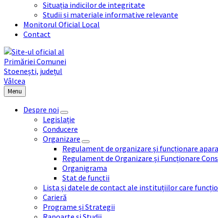
Situația indicilor de integritate
Studii și materiale informative relevante
Monitorul Oficial Local
Contact
Menu
Despre noi
Legislație
Conducere
Organizare
Regulament de organizare și funcționare apara
Regulament de Organizare și Funcționare Consi
Organigrama
Stat de functii
Lista și datele de contact ale instituțiilor care func
Carieră
Programe și Strategii
Rapoarte și Studii