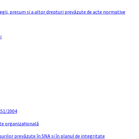
 legii, precum și a altor drepturi prevăzute de acte normative
i
 251/2004
ate organizațională
urilor prevăzute în SNA și în planul de integritate