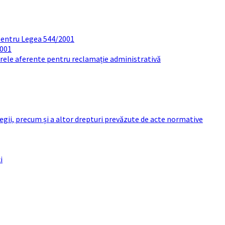
pentru Legea 544/2001
2001
arele aferente pentru reclamație administrativă
 legii, precum și a altor drepturi prevăzute de acte normative
i