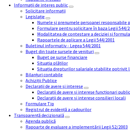
Informații de interes public
Solicitare informații
Legislație
Numele și prenumele persoanei responsabile 
Formulare pentru solicitare în baza Legii 544/
Modalitatea de contestare a deciziei și formul
Rapoartele de aplicare a Legii 544/2001
Buletinul informativ - Legea 544/2001
Buget din toate sursele de venituri
Buget pe surse financiare
Situația plăților
Situația drepturilor salariale stabilite potrivit
Bilanțuri contabile
Achiziții Publice
Declarații de avere și interese
Declarații de avere și interese funcționari public
Declarații de avere și interese consilieri locali
Formulare Tip
Registrul de evidență a cadourilor
Transparență decizională
Agenda publică
Rapoarte de evaluare a implementării Legii 52/2003