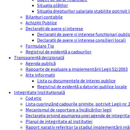
Situația plăților
Situația drepturilor salariale stabilite potrivit
Bilanțuri contabile
Achiziții Publice
Declarații de avere și interese
Declarații de avere și interese funcționari public
Declarații de avere și interese consilieri locali
Formulare Tip
Registrul de evidență a cadourilor
Transparență decizională
Agenda publică
Rapoarte de evaluare a implementării Legii 52/2003
Alte informații
Lista cu documentele de interes publice
Registrul de evidență a datoriei publice locale
Integritate Instituțională
Cod etic
Lista cuprinzând cadourile primite, potrivit Legii nr.
Mecanismul de raportare a încălcărilor legii
Declarația privind asumarea unei agende de integrit
Planul de integritate al instituției
Raport narativ referitor la stadiul implementării măs