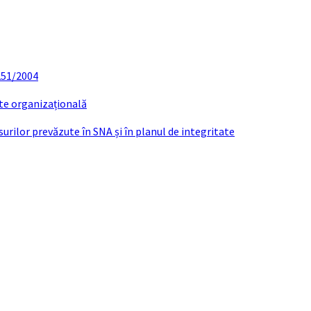
 251/2004
ate organizațională
urilor prevăzute în SNA și în planul de integritate
Documente