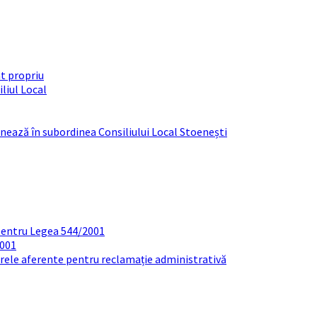
t propriu
liul Local
ționează în subordinea Consiliului Local Stoenești
pentru Legea 544/2001
2001
arele aferente pentru reclamație administrativă