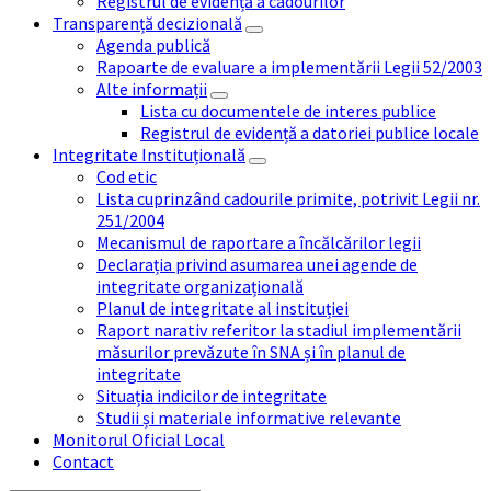
Registrul de evidență a cadourilor
Transparență decizională
Agenda publică
Rapoarte de evaluare a implementării Legii 52/2003
Alte informații
Lista cu documentele de interes publice
Registrul de evidență a datoriei publice locale
Integritate Instituțională
Cod etic
Lista cuprinzând cadourile primite, potrivit Legii nr.
251/2004
Mecanismul de raportare a încălcărilor legii
Declarația privind asumarea unei agende de
integritate organizațională
Planul de integritate al instituției
Raport narativ referitor la stadiul implementării
măsurilor prevăzute în SNA și în planul de
integritate
Situația indicilor de integritate
Studii și materiale informative relevante
Monitorul Oficial Local
Contact