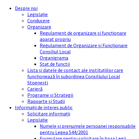
Skip
Skip
Skip
Skip
Despre noi
to
to
to
to
Legislație
content
left
right
footer
Conducere
sidebar
sidebar
Organizare
Regulament de organizare și funcționare
aparat propriu
Regulament de Organizare și Funcționare
Consiliul Local
Organigrama
Stat de functii
Lista și datele de contact ale instituțiilor care
funcționează în subordinea Consiliului Local
Stoenești
Carieră
Programe și Strategii
Rapoarte și Studii
Informații de interes public
Solicitare informații
Legislație
Numele și prenumele persoanei responsabile
pentru Legea 544/2001
Formulare pentru solicitare în baza Legii