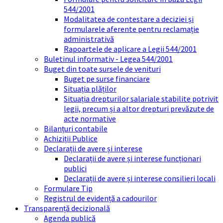
544/2001
Modalitatea de contestare a deciziei și
formularele aferente pentru reclamație
administrativă
Rapoartele de aplicare a Legii 544/2001
Buletinul informativ - Legea 544/2001
Buget din toate sursele de venituri
Buget pe surse financiare
Situația plăților
Situația drepturilor salariale stabilite potrivit
legii, precum și a altor drepturi prevăzute de
acte normative
Bilanțuri contabile
Achiziții Publice
Declarații de avere și interese
Declarații de avere și interese funcționari
publici
Declarații de avere și interese consilieri locali
Formulare Tip
Registrul de evidență a cadourilor
Transparență decizională
Agenda publică