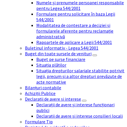
Numele și prenumele persoanei responsabile
pentru Legea 544/2001
Formulare pentru solicitare în baza Legii
544/2001
Modalitatea de contestare a deciziei și
formularele aferente pentru reclamație
administrativă
Rapoartele de aplicare a Legii 544/2001
Buletinul informativ - Legea 544/2001
Buget din toate sursele de venituri
Buget pe surse financiare
Situația plăților
Situația drepturilor salariale stabilite potrivit
legii, precum și a altor drepturi prevăzute de
acte normative
Bilanțuri contabile
Achiziții Publice
Declarații de avere și interese
Declarații de avere și interese funcționari
publici
Declarații de avere și interese consilieri locali
Formulare Tip