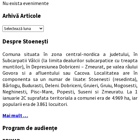
Nu exista evenimente
Arhivă Articole
Arhivă
Articole
Despre Stoenești
Comuna situata în zona central-nordica a judetului, în
Subcarpatii Vâlcii (la limita dealurilor subcarpatice cu treapta
muntilor), în Depresiunea Dobriceni – Zmeurat, pe valea râului
Govora si a afluentului sau Cacova. Localitatea are în
componenta sa un numar de lisate: Stoenesti (resedinta),
Bârlogu, Budurasti, Deleni. Dobriceni, Gruieri, Gruiu, Mogosesti,
Neghinesti, Pisc–Mare, Popesti, Suseni si Zmeuratu. La 1
ianuarie 2C suprafata teritoriala a comunei era de 4.969 ha, iar
popularii era de 3.861 locuitori.
Mai mult …
Program de audiențe