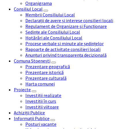
Organigrama
Consiliul Local
Membrii Consiliului Local
Declarații de avere și interese consilieri locali
Regulament de Organizare și Funcționare
Ședințe ale Consiliului Local
Hotărâri ale Consiliului Local
Procese verbale si minute ale ședințelor
Rapoarte de activitate consilieri locali
Anunțuri privind transparența decizională
Comuna Stoenești
Prezentare geografică
Prezentare istorică
Prezentare culturală
Harta comunei
Proiecte
Investiții realizate
Investiții în curs
Investiții viitoare
Achiziții Publice
Informații Publice
Posturi vacante