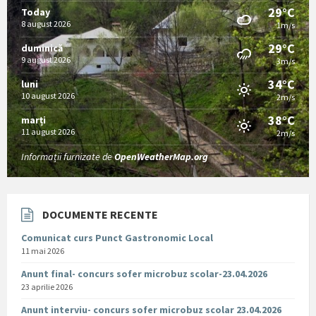
29°C
Today
8 august 2026
1m/s
29°C
duminică
9 august 2026
3m/s
34°C
luni
10 august 2026
2m/s
38°C
marți
11 august 2026
2m/s
Informații furnizate de
OpenWeatherMap.org
DOCUMENTE RECENTE
Comunicat curs Punct Gastronomic Local
11 mai 2026
Anunt final- concurs sofer microbuz scolar-23.04.2026
23 aprilie 2026
Anunt interviu- concurs sofer microbuz scolar 23.04.2026