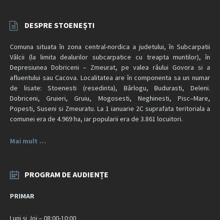
DESPRE STOENEȘTI
Comuna situata în zona central-nordica a judetului, în Subcarpatii
Vâlcii (la limita dealurilor subcarpatice cu treapta muntilor), în
Depresiunea Dobriceni – Zmeurat, pe valea râului Govora si a
afluentului sau Cacova. Localitatea are în componenta sa un numar
de lisate: Stoenesti (resedinta), Bârlogu, Budurasti, Deleni.
Dobriceni, Gruieri, Gruiu, Mogosesti, Neghinesti, Pisc–Mare,
Popesti, Suseni si Zmeuratu. La 1 ianuarie 2C suprafata teritoriala a
comunei era de 4.969 ha, iar popularii era de 3.861 locuitori.
Mai mult …
PROGRAM DE AUDIENȚE
PRIMAR
Luni și Joi – 08:00-10:00