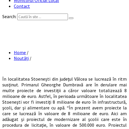
Monitorul Oficial Local
Contact
Search:
Proiecte de 8 milioane de Euro la
Stoenești
Home
/
Noutăți
/
În localitatea Stoeneşti din judeţul Vâlcea se lucrează în ritm
susţinut. Primarul Gheorghe Dumbravă are în derulare mai
multe proiecte de investiţii a căror valoare totalizează 8
milioane de euro. Astfel, în perioada următoare în localitatea
Stoeneşti vor fi investiţi 8 milioane de euro în infrastructură,
şcoli, dar şi alimentare cu apă. “În prezent avem proiecte la
care se lucrează în valoare de 8 milioane de euro. Aici am
adăugat şi proiectul de modernizare al şcolii care este în
procedura de licitaţie, în valoare de 500.000 euro. Proiectul