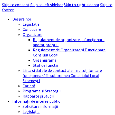
Skip to content
Skip to left sidebar
Skip to right sidebar
Skip to
footer
Despre noi
Legislație
Conducere
Organizare
Regulament de organizare și funcționare
aparat propriu
Regulament de Organizare și Funcționare
Consiliul Local
Organigrama
Stat de functii
Lista și datele de contact ale instituțiilor care
funcționează în subordinea Consiliului Local
Stoenești
Carieră
Programe și Strategii
Rapoarte și Studii
Informații de interes public
Solicitare informații
Legislație