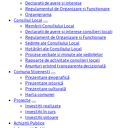
Declarații de avere și interese
Regulamentul de Organizare și Funcționare
Organigrama
Consiliul Local
Membrii Consiliului Local
Declarații de avere și interese consilieri locali
Regulament de Organizare și Funcționare
Ședințe ale Consiliului Local
Hotărâri ale Consiliului Local
Procese verbale si minute ale ședințelor
Rapoarte de activitate consilieri locali
Anunțuri privind transparența decizională
Comuna Stoenești
Prezentare geografică
Prezentare istorică
Prezentare culturală
Harta comunei
Proiecte
Investiții realizate
Investiții în curs
Investiții viitoare
Achiziții Publice