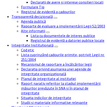
Declarații de avere și interese consilieri locali
Formulare Tip
Registrul de evidență a cadourilor
Transparență decizională
Agenda publică
Rapoarte de evaluare a implementării Legii 52/2003
Alte informații
Lista cu documentele de interes publice
Registrul de evidență a datoriei publice locale
Integritate Instituțională
Cod etic
Lista cuprinzând cadourile primite, potrivit Legii nr.
251/2004
Mecanismul de raportare a încălcărilor legii
Declarația privind asumarea unei agende de
integritate organizațională
Planul de integritate al instituției
Raport narativ referitor la stadiul implementării
măsurilor prevăzute în SNA și în planul de
integritate
Situația indicilor de integritate
Studii și materiale informative relevante