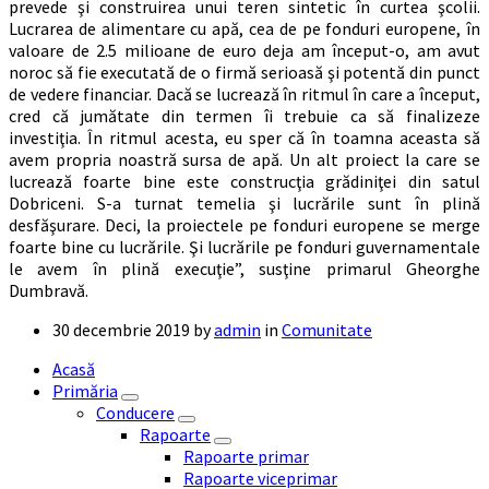
prevede şi construirea unui teren sintetic în curtea şcolii.
Lucrarea de alimentare cu apă, cea de pe fonduri europene, în
valoare de 2.5 milioane de euro deja am început-o, am avut
noroc să fie executată de o firmă serioasă şi potentă din punct
de vedere financiar. Dacă se lucrează în ritmul în care a început,
cred că jumătate din termen îi trebuie ca să finalizeze
investiţia. În ritmul acesta, eu sper că în toamna aceasta să
avem propria noastră sursa de apă. Un alt proiect la care se
lucrează foarte bine este construcţia grădiniţei din satul
Dobriceni. S-a turnat temelia şi lucrările sunt în plină
desfăşurare. Deci, la proiectele pe fonduri europene se merge
foarte bine cu lucrările. Şi lucrările pe fonduri guvernamentale
le avem în plină execuţie”, susţine primarul Gheorghe
Dumbravă.
30 decembrie 2019
by
admin
in
Comunitate
Acasă
Primăria
Conducere
Rapoarte
Rapoarte primar
Rapoarte viceprimar