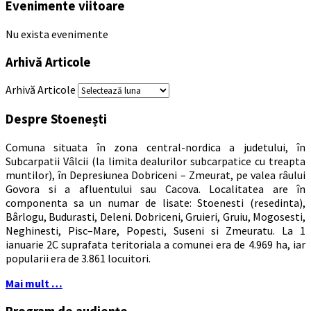
Evenimente viitoare
Nu exista evenimente
Arhivă Articole
Arhivă Articole
Despre Stoenești
Comuna situata în zona central-nordica a judetului, în
Subcarpatii Vâlcii (la limita dealurilor subcarpatice cu treapta
muntilor), în Depresiunea Dobriceni – Zmeurat, pe valea râului
Govora si a afluentului sau Cacova. Localitatea are în
componenta sa un numar de lisate: Stoenesti (resedinta),
Bârlogu, Budurasti, Deleni. Dobriceni, Gruieri, Gruiu, Mogosesti,
Neghinesti, Pisc–Mare, Popesti, Suseni si Zmeuratu. La 1
ianuarie 2C suprafata teritoriala a comunei era de 4.969 ha, iar
popularii era de 3.861 locuitori.
Mai mult …