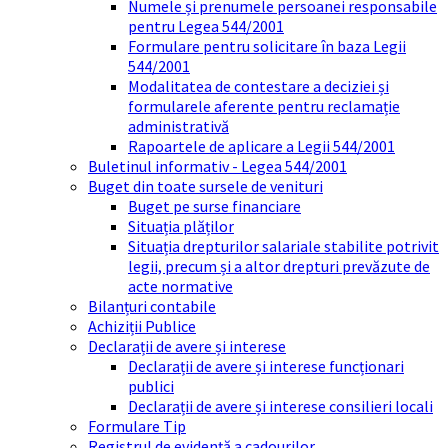
Numele și prenumele persoanei responsabile
pentru Legea 544/2001
Formulare pentru solicitare în baza Legii
544/2001
Modalitatea de contestare a deciziei și
formularele aferente pentru reclamație
administrativă
Rapoartele de aplicare a Legii 544/2001
Buletinul informativ - Legea 544/2001
Buget din toate sursele de venituri
Buget pe surse financiare
Situația plăților
Situația drepturilor salariale stabilite potrivit
legii, precum și a altor drepturi prevăzute de
acte normative
Bilanțuri contabile
Achiziții Publice
Declarații de avere și interese
Declarații de avere și interese funcționari
publici
Declarații de avere și interese consilieri locali
Formulare Tip
Registrul de evidență a cadourilor