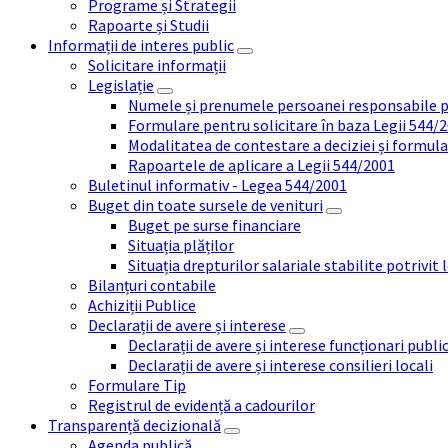
Programe și Strategii
Rapoarte și Studii
Informații de interes public
Solicitare informații
Legislație
Numele și prenumele persoanei responsabile 
Formulare pentru solicitare în baza Legii 544/
Modalitatea de contestare a deciziei și formul
Rapoartele de aplicare a Legii 544/2001
Buletinul informativ - Legea 544/2001
Buget din toate sursele de venituri
Buget pe surse financiare
Situația plăților
Situația drepturilor salariale stabilite potrivit
Bilanțuri contabile
Achiziții Publice
Declarații de avere și interese
Declarații de avere și interese funcționari public
Declarații de avere și interese consilieri locali
Formulare Tip
Registrul de evidență a cadourilor
Transparență decizională
Agenda publică