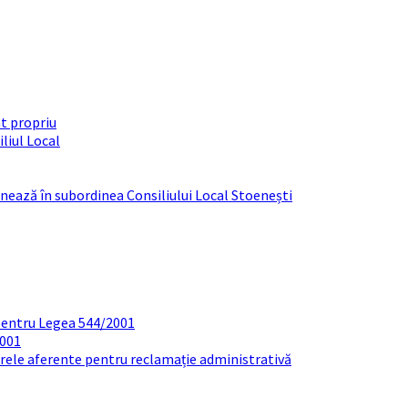
t propriu
liul Local
ționează în subordinea Consiliului Local Stoenești
pentru Legea 544/2001
2001
arele aferente pentru reclamație administrativă