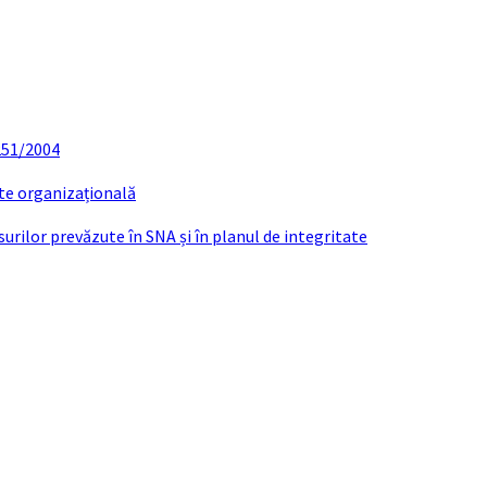
 251/2004
ate organizațională
urilor prevăzute în SNA și în planul de integritate
Conducere