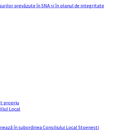
urilor prevăzute în SNA și în planul de integritate
t propriu
liul Local
ționează în subordinea Consiliului Local Stoenești