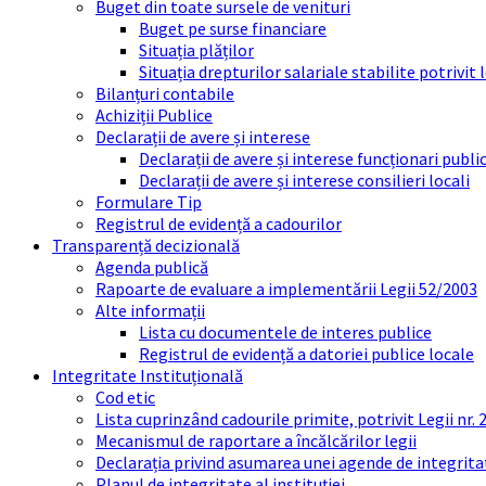
Buget din toate sursele de venituri
Buget pe surse financiare
Situația plăților
Situația drepturilor salariale stabilite potrivit
Bilanțuri contabile
Achiziții Publice
Declarații de avere și interese
Declarații de avere și interese funcționari public
Declarații de avere și interese consilieri locali
Formulare Tip
Registrul de evidență a cadourilor
Transparență decizională
Agenda publică
Rapoarte de evaluare a implementării Legii 52/2003
Alte informații
Lista cu documentele de interes publice
Registrul de evidență a datoriei publice locale
Integritate Instituțională
Cod etic
Lista cuprinzând cadourile primite, potrivit Legii nr.
Mecanismul de raportare a încălcărilor legii
Declarația privind asumarea unei agende de integrit
Planul de integritate al instituției