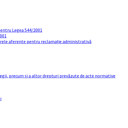
pentru Legea 544/2001
2001
arele aferente pentru reclamație administrativă
 legii, precum și a altor drepturi prevăzute de acte normative
i