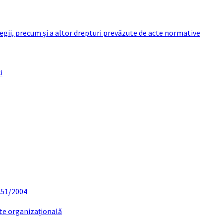
 legii, precum și a altor drepturi prevăzute de acte normative
i
 251/2004
ate organizațională