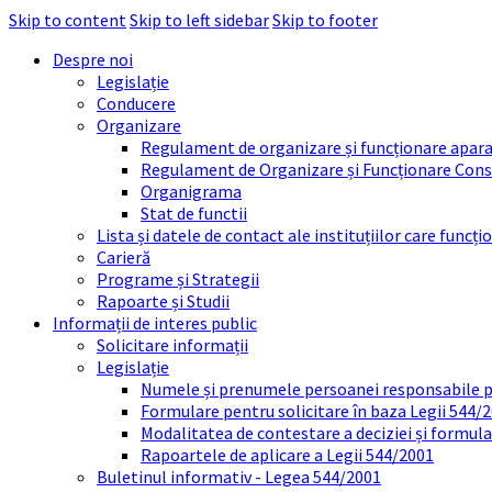
Skip to content
Skip to left sidebar
Skip to footer
Despre noi
Legislație
Conducere
Organizare
Regulament de organizare și funcționare apara
Regulament de Organizare și Funcționare Consi
Organigrama
Stat de functii
Lista și datele de contact ale instituțiilor care func
Carieră
Programe și Strategii
Rapoarte și Studii
Informații de interes public
Solicitare informații
Legislație
Numele și prenumele persoanei responsabile 
Formulare pentru solicitare în baza Legii 544/
Modalitatea de contestare a deciziei și formul
Rapoartele de aplicare a Legii 544/2001
Buletinul informativ - Legea 544/2001