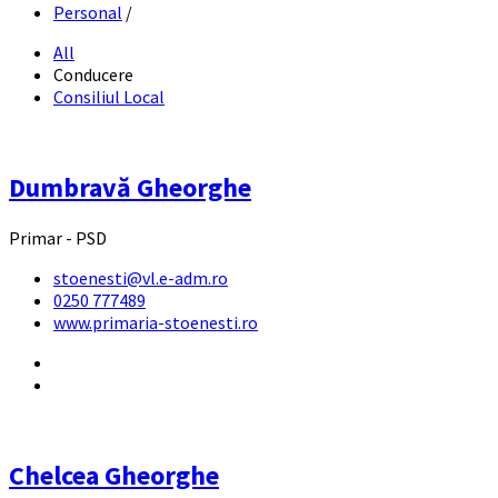
Personal
/
All
Conducere
Consiliul Local
Dumbravă Gheorghe
Primar - PSD
stoenesti@vl.e-adm.ro
0250 777489
www.primaria-stoenesti.ro
Chelcea Gheorghe