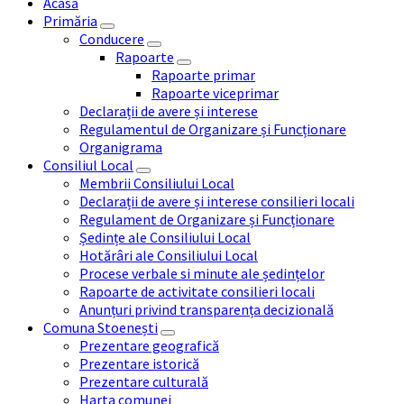
Acasă
Primăria
Conducere
Rapoarte
Rapoarte primar
Rapoarte viceprimar
Declarații de avere și interese
Regulamentul de Organizare și Funcționare
Organigrama
Consiliul Local
Membrii Consiliului Local
Declarații de avere și interese consilieri locali
Regulament de Organizare și Funcționare
Ședințe ale Consiliului Local
Hotărâri ale Consiliului Local
Procese verbale si minute ale ședințelor
Rapoarte de activitate consilieri locali
Anunțuri privind transparența decizională
Comuna Stoenești
Prezentare geografică
Prezentare istorică
Prezentare culturală
Harta comunei