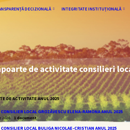
ANSPARENȚĂ DECIZIONALĂ
INTEGRITATE INSTITUȚIONALĂ
poarte de activitate consilieri loc
E DE ACTIVITATE ANUL 2025
 CONSILIER LOCAL GROZĂVESCU ELENA-RAMONA ANUL 2025
e 2026
1 document
CONSILIER LOCAL BULIGA NICOLAE-CRISTIAN ANUL 2025