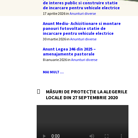
de interes public si construire statie
de incarcare pentru vehicule electrice
17 aprilie 2026
in
Anunturi diverse
Anunt Mediu- Achizitionare si montare
panouri fotovoltaice statie de
incarcare pentru vehicule electrice
30 martie 2026
in
Anunturi diverse
Anunt Legea 246 din 2025 –
amenajamente pastorale
8 ianuarie 2026
in
Anunturi diverse
MAI MULT ...
MĂSURI DE PROTECȚIE LA ALEGERILE
LOCALE DIN 27 SEPTEMBRIE 2020