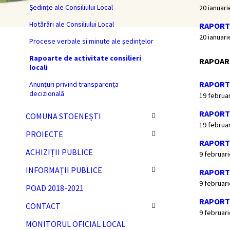
Ședințe ale Consiliului Local
20 ianuari
Hotărâri ale Consiliului Local
RAPORT 
20 ianuari
Procese verbale si minute ale ședințelor
Rapoarte de activitate consilieri
RAPOART
locali
RAPORT 
Anunțuri privind transparența
decizională
19 februa
RAPORT 
COMUNA STOENEȘTI
19 februa
PROIECTE
RAPORT 
ACHIZIȚII PUBLICE
9 februar
INFORMAȚII PUBLICE
RAPORT
9 februar
POAD 2018-2021
RAPORT
CONTACT
9 februar
MONITORUL OFICIAL LOCAL