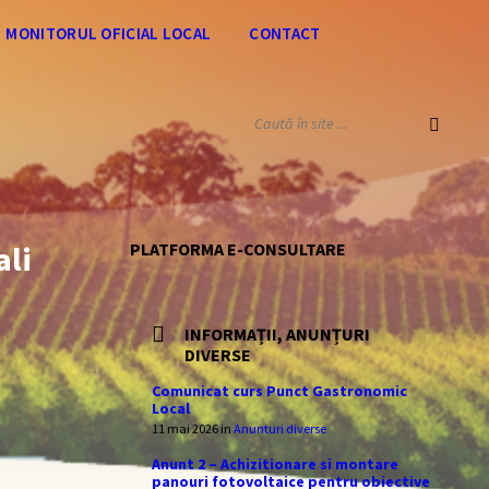
MONITORUL OFICIAL LOCAL
CONTACT
SEARCH:
ali
PLATFORMA E-CONSULTARE
INFORMAȚII, ANUNȚURI
DIVERSE
Comunicat curs Punct Gastronomic
Local
11 mai 2026
in
Anunturi diverse
Anunt 2 – Achizitionare si montare
panouri fotovoltaice pentru obiective