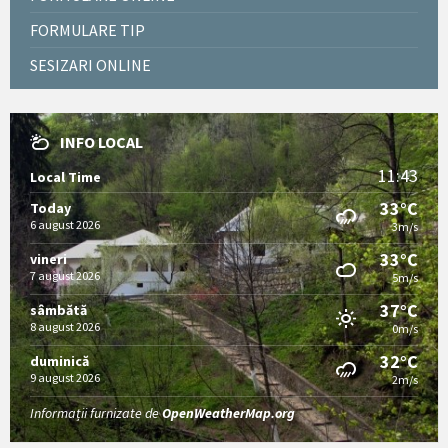
FORMULARE TIP
SESIZARI ONLINE
INFO LOCAL
11:43
Local Time
33°C
Today
6 august 2026
3m/s
33°C
vineri
7 august 2026
5m/s
37°C
sâmbătă
8 august 2026
0m/s
32°C
duminică
9 august 2026
2m/s
Informații furnizate de
OpenWeatherMap.org