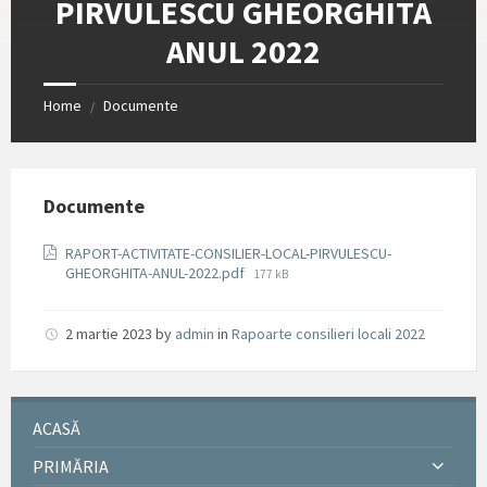
PIRVULESCU GHEORGHITA
ANUL 2022
Home
Documente
/
Documente
RAPORT-ACTIVITATE-CONSILIER-LOCAL-PIRVULESCU-
File
GHEORGHITA-ANUL-2022.pdf
177 kB
size:
2 martie 2023
by
admin
in
Rapoarte consilieri locali 2022
ACASĂ
PRIMĂRIA