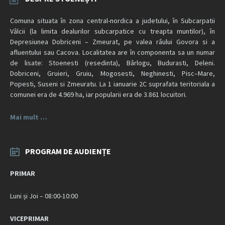
Comuna situata în zona central-nordica a judetului, în Subcarpatii
Vâlcii (la limita dealurilor subcarpatice cu treapta muntilor), în
Depresiunea Dobriceni – Zmeurat, pe valea râului Govora si a
afluentului sau Cacova. Localitatea are în componenta sa un numar
de lisate: Stoenesti (resedinta), Bârlogu, Budurasti, Deleni.
Dobriceni, Gruieri, Gruiu, Mogosesti, Neghinesti, Pisc–Mare,
Popesti, Suseni si Zmeuratu. La 1 ianuarie 2C suprafata teritoriala a
comunei era de 4.969 ha, iar popularii era de 3.861 locuitori.
Mai mult …
PROGRAM DE AUDIENȚE
PRIMAR
Luni și Joi – 08:00-10:00
VICEPRIMAR