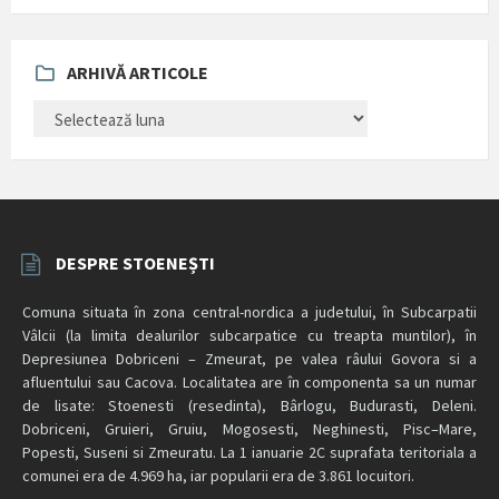
ARHIVĂ ARTICOLE
ARHIVĂ
ARTICOLE
DESPRE STOENEȘTI
Comuna situata în zona central-nordica a judetului, în Subcarpatii
Vâlcii (la limita dealurilor subcarpatice cu treapta muntilor), în
Depresiunea Dobriceni – Zmeurat, pe valea râului Govora si a
afluentului sau Cacova. Localitatea are în componenta sa un numar
de lisate: Stoenesti (resedinta), Bârlogu, Budurasti, Deleni.
Dobriceni, Gruieri, Gruiu, Mogosesti, Neghinesti, Pisc–Mare,
Popesti, Suseni si Zmeuratu. La 1 ianuarie 2C suprafata teritoriala a
comunei era de 4.969 ha, iar popularii era de 3.861 locuitori.