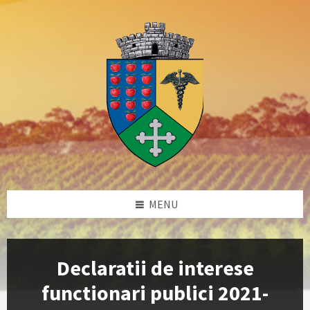
Skip
Skip
Skip
Skip
to
to
to
to
content
left
right
footer
sidebar
sidebar
MENU
Declaratii de interese
functionari publici 2021-