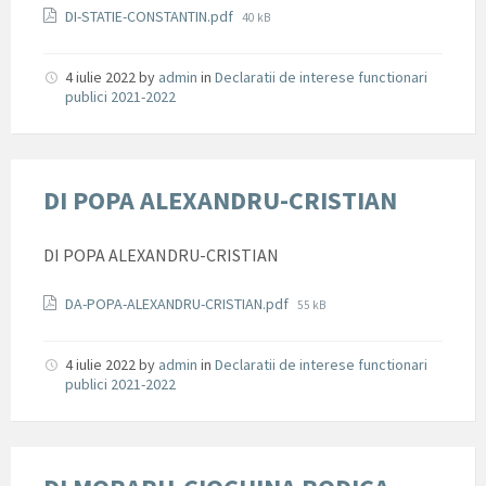
Documente
File
DI-STATIE-CONSTANTIN.pdf
40 kB
size:
4 iulie 2022
by
admin
in
Declaratii de interese functionari
publici 2021-2022
DI POPA ALEXANDRU-CRISTIAN
DI POPA ALEXANDRU-CRISTIAN
Documente
File
DA-POPA-ALEXANDRU-CRISTIAN.pdf
55 kB
size:
4 iulie 2022
by
admin
in
Declaratii de interese functionari
publici 2021-2022