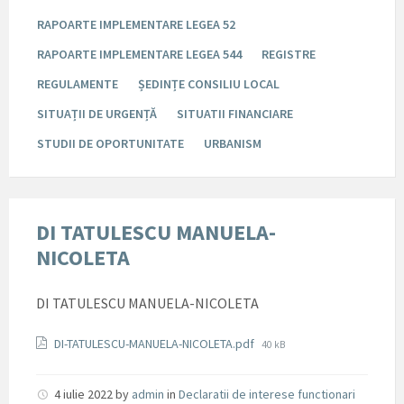
RAPOARTE IMPLEMENTARE LEGEA 52
RAPOARTE IMPLEMENTARE LEGEA 544
REGISTRE
REGULAMENTE
ȘEDINȚE CONSILIU LOCAL
SITUAȚII DE URGENȚĂ
SITUATII FINANCIARE
STUDII DE OPORTUNITATE
URBANISM
DI TATULESCU MANUELA-
NICOLETA
DI TATULESCU MANUELA-NICOLETA
Documente
File
DI-TATULESCU-MANUELA-NICOLETA.pdf
40 kB
size:
4 iulie 2022
by
admin
in
Declaratii de interese functionari