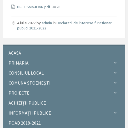
Documente
File
DI-COSMA-IOAN.pdf
40 kB
size:
4 iulie 2022
by
admin
in
Declaratii de interese functionari
publici 2021-2022
ACASĂ
PRIMĂRIA
CONSILIUL LOCAL
COMUNA STOENEȘTI
PROIECTE
ACHIZIȚII PUBLICE
INFORMAȚII PUBLICE
POAD 2018-2021