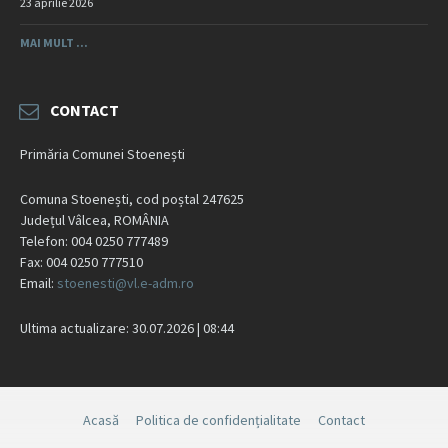
23 aprilie 2026
MAI MULT ...
CONTACT
Primăria Comunei Stoenești
Comuna Stoenești, cod poștal 247625
Județul Vâlcea, ROMÂNIA
Telefon: 004 0250 777489
Fax: 004 0250 777510
Email:
stoenesti@vl.e-adm.ro
Ultima actualizare: 30.07.2026 | 08:44
Acasă
Politica de confidențialitate
Contact