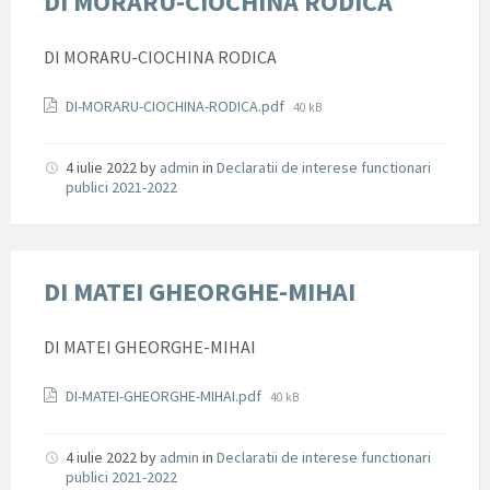
DI MORARU-CIOCHINA RODICA
DI MORARU-CIOCHINA RODICA
Documente
File
DI-MORARU-CIOCHINA-RODICA.pdf
40 kB
size:
4 iulie 2022
by
admin
in
Declaratii de interese functionari
publici 2021-2022
DI MATEI GHEORGHE-MIHAI
DI MATEI GHEORGHE-MIHAI
Documente
File
DI-MATEI-GHEORGHE-MIHAI.pdf
40 kB
size:
4 iulie 2022
by
admin
in
Declaratii de interese functionari
publici 2021-2022