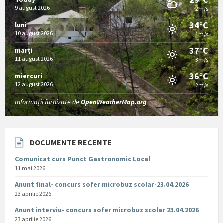
9 august 2026
2m/s
34°C
luni
10 august 2026
1m/s
37°C
marți
11 august 2026
3m/s
36°C
miercuri
12 august 2026
2m/s
Informații furnizate de
OpenWeatherMap.org
DOCUMENTE RECENTE
Comunicat curs Punct Gastronomic Local
11 mai 2026
Anunt final- concurs sofer microbuz scolar-23.04.2026
23 aprilie 2026
Anunt interviu- concurs sofer microbuz scolar 23.04.2026
23 aprilie 2026