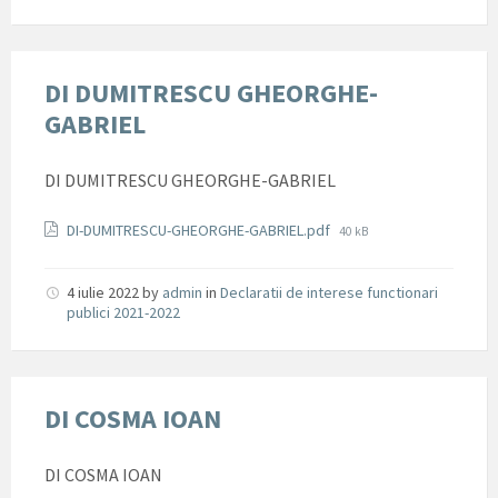
DI DUMITRESCU GHEORGHE-
GABRIEL
DI DUMITRESCU GHEORGHE-GABRIEL
Documente
File
DI-DUMITRESCU-GHEORGHE-GABRIEL.pdf
40 kB
size:
4 iulie 2022
by
admin
in
Declaratii de interese functionari
publici 2021-2022
DI COSMA IOAN
DI COSMA IOAN