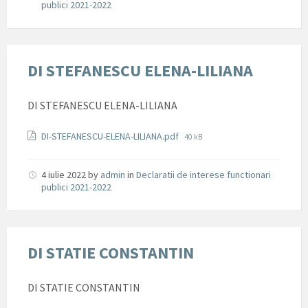
publici 2021-2022
DI STEFANESCU ELENA-LILIANA
DI STEFANESCU ELENA-LILIANA
Documente
File
DI-STEFANESCU-ELENA-LILIANA.pdf
40 kB
size:
4 iulie 2022
by
admin
in
Declaratii de interese functionari
publici 2021-2022
DI STATIE CONSTANTIN
DI STATIE CONSTANTIN