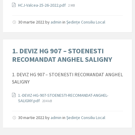
Documente
File
HCJ-Valcea-25-26-2022.pdf
2 MB
size:
30 martie 2022
by
admin
in
Ședințe Consiliu Local
1. DEVIZ HG 907 – STOENESTI
RECOMANDAT ANGHEL SALIGNY
1. DEVIZ HG 907 – STOENESTI RECOMANDAT ANGHEL
SALIGNY
Documente
1.-DEVIZ-HG-907-STOENESTI-RECOMANDAT-ANGHEL-
File
SALIGNY.pdf
204 kB
size:
30 martie 2022
by
admin
in
Ședințe Consiliu Local