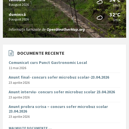
8 august 2026
2m/s
32°C
duminică
9 august 2026
1m/s
Informații furnizate de
OpenWeatherMap.org
DOCUMENTE RECENTE
Comunicat curs Punct Gastronomic Local
11 mai 2026
Anunt final- concurs sofer microbuz scolar-23.04.2026
23 aprilie 2026
Anunt interviu- concurs sofer microbuz scolar 23.04.2026
23 aprilie 2026
Anunt probra scrisa – concurs sofer microbuz scolar
23.04.2026
23 aprilie 2026
MAI MULTE DOCUMENTE ...