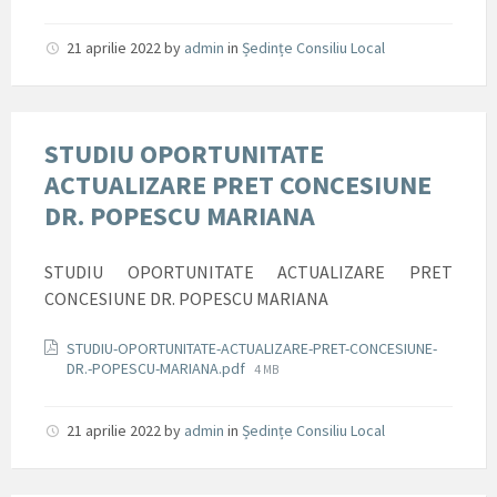
size:
21 aprilie 2022
by
admin
in
Ședințe Consiliu Local
STUDIU OPORTUNITATE
ACTUALIZARE PRET CONCESIUNE
DR. POPESCU MARIANA
STUDIU OPORTUNITATE ACTUALIZARE PRET
CONCESIUNE DR. POPESCU MARIANA
Documente
STUDIU-OPORTUNITATE-ACTUALIZARE-PRET-CONCESIUNE-
File
DR.-POPESCU-MARIANA.pdf
4 MB
size:
21 aprilie 2022
by
admin
in
Ședințe Consiliu Local