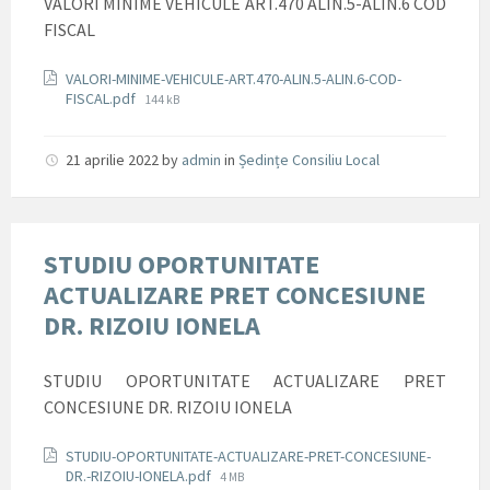
VALORI MINIME VEHICULE ART.470 ALIN.5-ALIN.6 COD
FISCAL
Documente
VALORI-MINIME-VEHICULE-ART.470-ALIN.5-ALIN.6-COD-
File
FISCAL.pdf
144 kB
size:
21 aprilie 2022
by
admin
in
Ședințe Consiliu Local
STUDIU OPORTUNITATE
ACTUALIZARE PRET CONCESIUNE
DR. RIZOIU IONELA
STUDIU OPORTUNITATE ACTUALIZARE PRET
CONCESIUNE DR. RIZOIU IONELA
Documente
STUDIU-OPORTUNITATE-ACTUALIZARE-PRET-CONCESIUNE-
File
DR.-RIZOIU-IONELA.pdf
4 MB