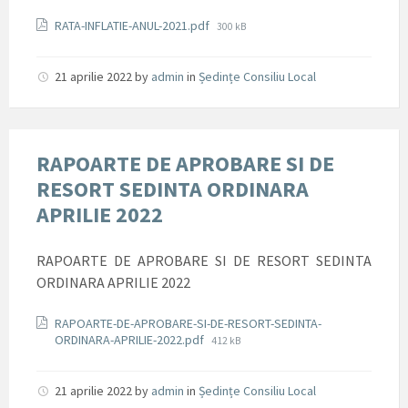
Documente
File
RATA-INFLATIE-ANUL-2021.pdf
300 kB
size:
21 aprilie 2022
by
admin
in
Ședințe Consiliu Local
RAPOARTE DE APROBARE SI DE
RESORT SEDINTA ORDINARA
APRILIE 2022
RAPOARTE DE APROBARE SI DE RESORT SEDINTA
ORDINARA APRILIE 2022
Documente
RAPOARTE-DE-APROBARE-SI-DE-RESORT-SEDINTA-
File
ORDINARA-APRILIE-2022.pdf
412 kB
size:
21 aprilie 2022
by
admin
in
Ședințe Consiliu Local