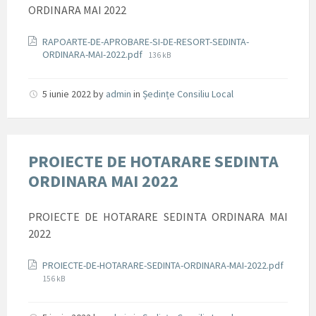
ORDINARA MAI 2022
Documente
RAPOARTE-DE-APROBARE-SI-DE-RESORT-SEDINTA-
File
ORDINARA-MAI-2022.pdf
136 kB
size:
5 iunie 2022
by
admin
in
Ședințe Consiliu Local
PROIECTE DE HOTARARE SEDINTA
ORDINARA MAI 2022
PROIECTE DE HOTARARE SEDINTA ORDINARA MAI
2022
Documente
PROIECTE-DE-HOTARARE-SEDINTA-ORDINARA-MAI-2022.pdf
File
156 kB
size: