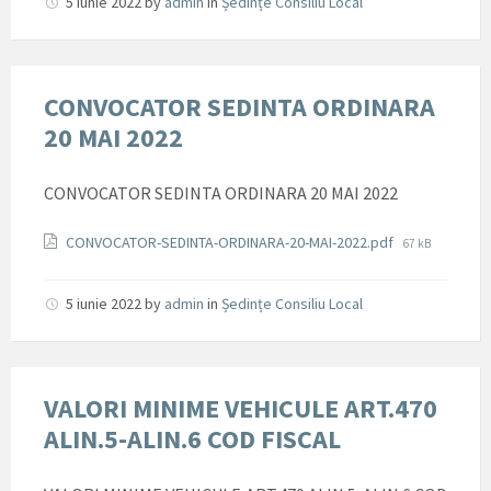
5 iunie 2022
by
admin
in
Ședințe Consiliu Local
CONVOCATOR SEDINTA ORDINARA
20 MAI 2022
CONVOCATOR SEDINTA ORDINARA 20 MAI 2022
Documente
File
CONVOCATOR-SEDINTA-ORDINARA-20-MAI-2022.pdf
67 kB
size:
5 iunie 2022
by
admin
in
Ședințe Consiliu Local
VALORI MINIME VEHICULE ART.470
ALIN.5-ALIN.6 COD FISCAL