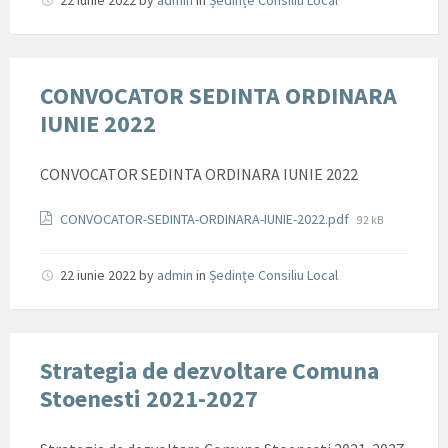
22 iunie 2022
by
admin
in
Ședințe Consiliu Local
CONVOCATOR SEDINTA ORDINARA
IUNIE 2022
CONVOCATOR SEDINTA ORDINARA IUNIE 2022
Documente
File
CONVOCATOR-SEDINTA-ORDINARA-IUNIE-2022.pdf
92 kB
size:
22 iunie 2022
by
admin
in
Ședințe Consiliu Local
Strategia de dezvoltare Comuna
Stoenesti 2021-2027