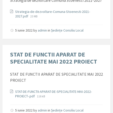
Strategia de dezvoltare Comuna Stoenesti 2021-2027
Documente
Strategia-de-dezvoltare-Comuna-Stoenesti-2021-
File
2027.pdf
23 MB
size:
5 iunie 2022
by
admin
in
Ședințe Consiliu Local
STAT DE FUNCTII APARAT DE
SPECIALITATE MAI 2022 PROIECT
STAT DE FUNCTII APARAT DE SPECIALITATE MAI 2022
PROIECT
Documente
STAT-DE-FUNCTII-APARAT-DE-SPECIALITATE-MAI-2022-
File
PROIECT-.pdf
116 kB
size:
5 iunie 2022
by
admin
in
Ședințe Consiliu Local