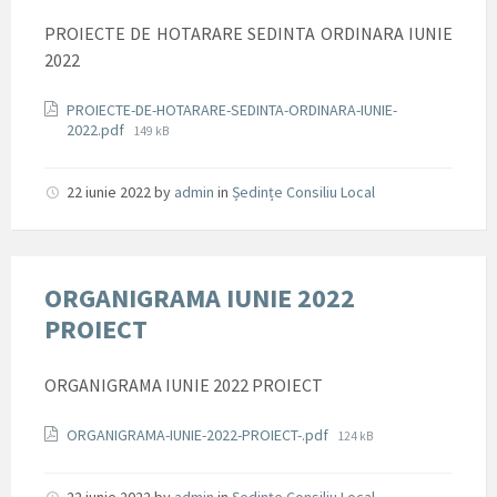
PROIECTE DE HOTARARE SEDINTA ORDINARA IUNIE
2022
Documente
PROIECTE-DE-HOTARARE-SEDINTA-ORDINARA-IUNIE-
File
2022.pdf
149 kB
size:
22 iunie 2022
by
admin
in
Ședințe Consiliu Local
ORGANIGRAMA IUNIE 2022
PROIECT
ORGANIGRAMA IUNIE 2022 PROIECT
Documente
File
ORGANIGRAMA-IUNIE-2022-PROIECT-.pdf
124 kB
size: