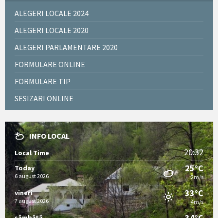
ALEGERI LOCALE 2024
ALEGERI LOCALE 2020
ALEGERI PARLAMENTARE 2020
FORMULARE ONLINE
FORMULARE TIP
SESIZARI ONLINE
INFO LOCAL
20:32
Local Time
25°C
Today
6 august 2026
2m/s
33°C
vineri
7 august 2026
4m/s
34°C
sâmbătă