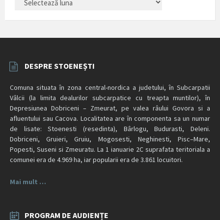
ARTICOLE
DESPRE STOENEȘTI
Comuna situata în zona central-nordica a judetului, în Subcarpatii
Vâlcii (la limita dealurilor subcarpatice cu treapta muntilor), în
Depresiunea Dobriceni – Zmeurat, pe valea râului Govora si a
afluentului sau Cacova. Localitatea are în componenta sa un numar
de lisate: Stoenesti (resedinta), Bârlogu, Budurasti, Deleni.
Dobriceni, Gruieri, Gruiu, Mogosesti, Neghinesti, Pisc–Mare,
Popesti, Suseni si Zmeuratu. La 1 ianuarie 2C suprafata teritoriala a
comunei era de 4.969 ha, iar popularii era de 3.861 locuitori.
Mai mult …
PROGRAM DE AUDIENȚE