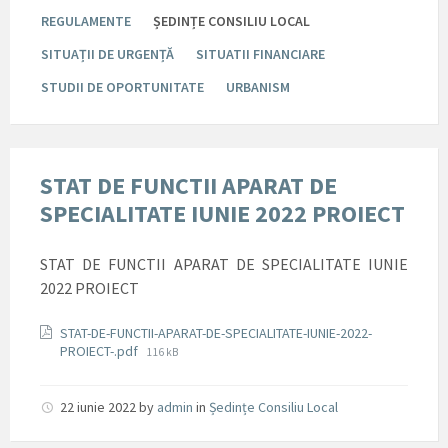
REGULAMENTE
ȘEDINȚE CONSILIU LOCAL
SITUAȚII DE URGENȚĂ
SITUATII FINANCIARE
STUDII DE OPORTUNITATE
URBANISM
STAT DE FUNCTII APARAT DE
SPECIALITATE IUNIE 2022 PROIECT
STAT DE FUNCTII APARAT DE SPECIALITATE IUNIE
2022 PROIECT
Documente
STAT-DE-FUNCTII-APARAT-DE-SPECIALITATE-IUNIE-2022-
File
PROIECT-.pdf
116 kB
size:
22 iunie 2022
by
admin
in
Ședințe Consiliu Local