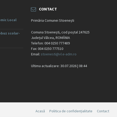
CONTACT
mic Local
Primăria Comunei Stoenești
Comuna Stoenești, cod poștal 247625
obuz scolar-
Județul Vâlcea, ROMÂNIA
Telefon: 004 0250 777489
Fax: 004 0250 777510
Email:
stoenesti@vl.e-adm.ro
Ultima actualizare: 30.07.2026 | 08:44
Acasă
Politica de confidențialitate
Contact