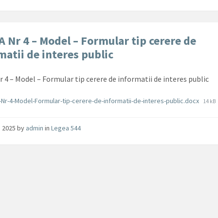
 Nr 4 – Model – Formular tip cerere de
matii de interes public
 4 – Model – Formular tip cerere de informatii de interes public
ente
File
Nr-4-Model-Formular-tip-cerere-de-informatii-de-interes-public.docx
14 kB
size:
ie 2025
by
admin
in
Legea 544