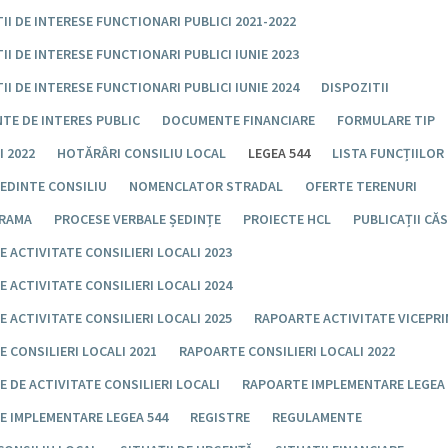
II DE INTERESE FUNCTIONARI PUBLICI 2021-2022
II DE INTERESE FUNCTIONARI PUBLICI IUNIE 2023
II DE INTERESE FUNCTIONARI PUBLICI IUNIE 2024
DISPOZITII
TE DE INTERES PUBLIC
DOCUMENTE FINANCIARE
FORMULARE TIP
 2022
HOTĂRÂRI CONSILIU LOCAL
LEGEA 544
LISTA FUNCȚIILOR
EDINTE CONSILIU
NOMENCLATOR STRADAL
OFERTE TERENURI
RAMA
PROCESE VERBALE ȘEDINȚE
PROIECTE HCL
PUBLICAȚII CĂ
 ACTIVITATE CONSILIERI LOCALI 2023
 ACTIVITATE CONSILIERI LOCALI 2024
 ACTIVITATE CONSILIERI LOCALI 2025
RAPOARTE ACTIVITATE VICEPR
 CONSILIERI LOCALI 2021
RAPOARTE CONSILIERI LOCALI 2022
 DE ACTIVITATE CONSILIERI LOCALI
RAPOARTE IMPLEMENTARE LEGEA 
E IMPLEMENTARE LEGEA 544
REGISTRE
REGULAMENTE