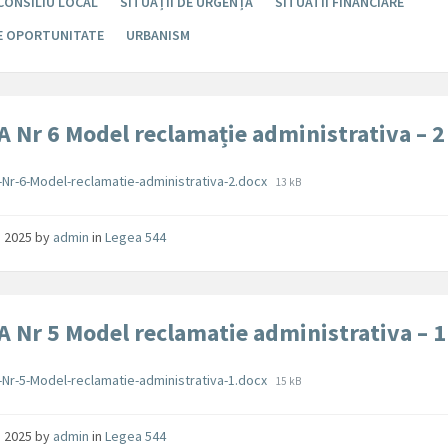
CONSILIU LOCAL
SITUAȚII DE URGENȚĂ
SITUATII FINANCIARE
DE OPORTUNITATE
URBANISM
 Nr 6 Model reclamație administrativa – 2
ente
File
Nr-6-Model-reclamatie-administrativa-2.docx
13 kB
size:
ie 2025
by
admin
in
Legea 544
 Nr 5 Model reclamatie administrativa – 1
ente
File
Nr-5-Model-reclamatie-administrativa-1.docx
15 kB
size:
ie 2025
by
admin
in
Legea 544