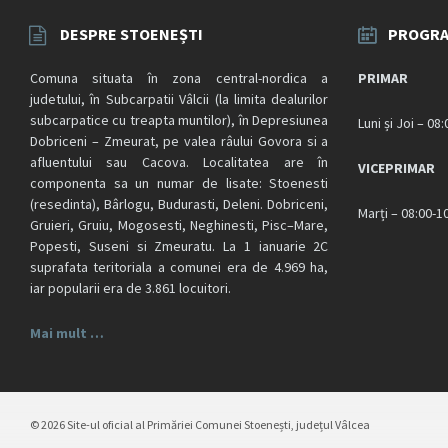
DESPRE STOENEȘTI
PROGRA
Comuna situata în zona central-nordica a
PRIMAR
judetului, în Subcarpatii Vâlcii (la limita dealurilor
subcarpatice cu treapta muntilor), în Depresiunea
Luni și Joi – 08
Dobriceni – Zmeurat, pe valea râului Govora si a
afluentului sau Cacova. Localitatea are în
VICEPRIMAR
componenta sa un numar de lisate: Stoenesti
(resedinta), Bârlogu, Budurasti, Deleni. Dobriceni,
Marți – 08:00-1
Gruieri, Gruiu, Mogosesti, Neghinesti, Pisc–Mare,
Popesti, Suseni si Zmeuratu. La 1 ianuarie 2C
suprafata teritoriala a comunei era de 4.969 ha,
iar popularii era de 3.861 locuitori.
Mai mult …
© 2026 Site-ul oficial al Primăriei Comunei Stoenești, județul Vâlcea