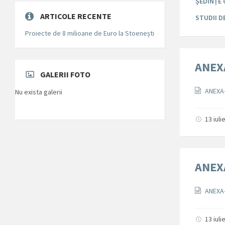
ȘEDINȚE 
ARTICOLE RECENTE
STUDII 
Proiecte de 8 milioane de Euro la Stoenești
ANEXA
GALERII FOTO
Docum
ANEXA-
Nu exista galerii
13 iul
ANEXA
Docum
ANEXA-
13 iul