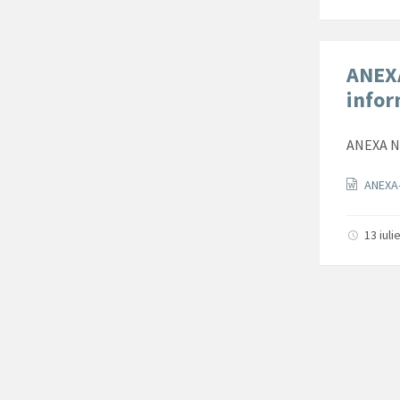
ANEXA
infor
ANEXA Nr
Docum
ANEXA-
13 iul