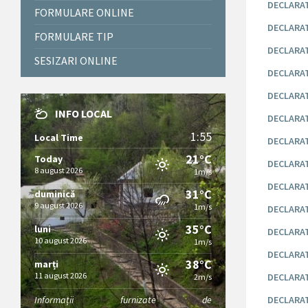
DECLARAT
FORMULARE ONLINE
DECLARAT
FORMULARE TIP
DECLARAT
SESIZARI ONLINE
DECLARAT
DECLARAT
INFO LOCAL
DECLARATI
1:55
Local Time
DECLARAT
21°C
Today
DECLARAT
8 august 2026
1m/s
DECLARATI
31°C
duminică
9 august 2026
1m/s
DECLARAT
35°C
luni
DECLARAT
10 august 2026
1m/s
DECLARAT
38°C
marți
11 august 2026
DECLARAT
2m/s
Informații furnizate de
DECLARAT