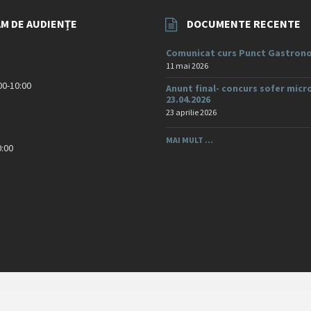
M DE AUDIENȚE
DOCUMENTE RECENTE
Comunicat curs Punct Gastrono
11 mai 2026
:00-10:00
Anunt final- concurs sofer micr
23.04.2026
23 aprilie 2026
MAI MULT ...
0:00