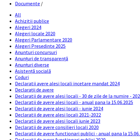
Documente
/
All
Achizitii publice
Alegeri 2024
Alegeri locale 2020
Alegeri Parlamentare 2020
Alegeri Presedinte 2025
Anunturi concursuri
Anunțuri de transparență
Anunțuri diverse
Asistență socială
Coduri
Declaratii avere alesi locali incetare mandat 2024
Declarații de avere
Declaratii de avere alesi locali - 30 de zile de la numire - 20
Declaratii de avere alesi locali - anual pana la 15.06.2025
Declaratii de avere alesi locali - iunie 2024
Declaratii de avere alesi locali 2021-2022
Declaratii de avere alesi locali iunie 2023
Declaratii de avere consilieri locali 2020
Declaratii de avere functionari publici - anual pana la 15.06
Declaratii de avere functionari publici 2020