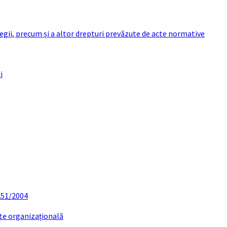
 legii, precum și a altor drepturi prevăzute de acte normative
i
 251/2004
ate organizațională