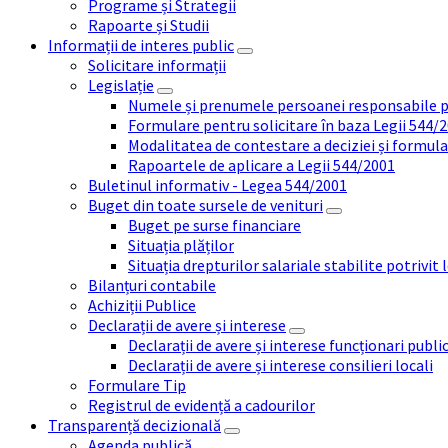
Programe și Strategii
Rapoarte și Studii
Informații de interes public
Solicitare informații
Legislație
Numele și prenumele persoanei responsabile 
Formulare pentru solicitare în baza Legii 544/
Modalitatea de contestare a deciziei și formul
Rapoartele de aplicare a Legii 544/2001
Buletinul informativ - Legea 544/2001
Buget din toate sursele de venituri
Buget pe surse financiare
Situația plăților
Situația drepturilor salariale stabilite potrivit
Bilanțuri contabile
Achiziții Publice
Declarații de avere și interese
Declarații de avere și interese funcționari public
Declarații de avere și interese consilieri locali
Formulare Tip
Registrul de evidență a cadourilor
Transparență decizională
Agenda publică