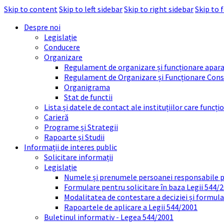
Skip to content
Skip to left sidebar
Skip to right sidebar
Skip to 
Despre noi
Legislație
Conducere
Organizare
Regulament de organizare și funcționare apara
Regulament de Organizare și Funcționare Consi
Organigrama
Stat de functii
Lista și datele de contact ale instituțiilor care func
Carieră
Programe și Strategii
Rapoarte și Studii
Informații de interes public
Solicitare informații
Legislație
Numele și prenumele persoanei responsabile 
Formulare pentru solicitare în baza Legii 544/
Modalitatea de contestare a deciziei și formul
Rapoartele de aplicare a Legii 544/2001
Buletinul informativ - Legea 544/2001