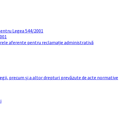
pentru Legea 544/2001
2001
arele aferente pentru reclamație administrativă
 legii, precum și a altor drepturi prevăzute de acte normative
i