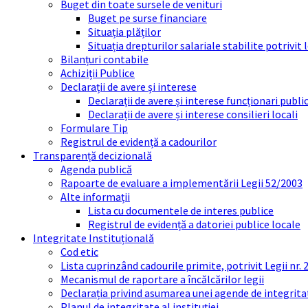
Buget din toate sursele de venituri
Buget pe surse financiare
Situația plăților
Situația drepturilor salariale stabilite potrivit
Bilanțuri contabile
Achiziții Publice
Declarații de avere și interese
Declarații de avere și interese funcționari public
Declarații de avere și interese consilieri locali
Formulare Tip
Registrul de evidență a cadourilor
Transparență decizională
Agenda publică
Rapoarte de evaluare a implementării Legii 52/2003
Alte informații
Lista cu documentele de interes publice
Registrul de evidență a datoriei publice locale
Integritate Instituțională
Cod etic
Lista cuprinzând cadourile primite, potrivit Legii nr.
Mecanismul de raportare a încălcărilor legii
Declarația privind asumarea unei agende de integrit
Planul de integritate al instituției