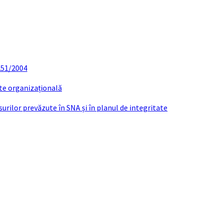
 251/2004
ate organizațională
urilor prevăzute în SNA și în planul de integritate
Documente de interes public