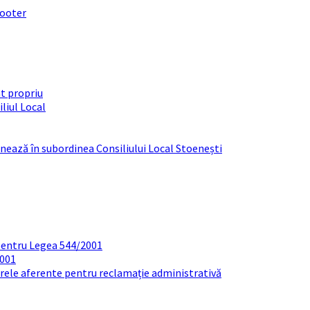
footer
t propriu
liul Local
ționează în subordinea Consiliului Local Stoenești
pentru Legea 544/2001
2001
arele aferente pentru reclamație administrativă