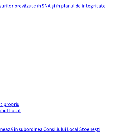
urilor prevăzute în SNA și în planul de integritate
t propriu
liul Local
ționează în subordinea Consiliului Local Stoenești