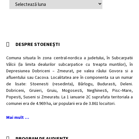
ARHIVĂ
ARTICOLE
DESPRE STOENEȘTI
Comuna situata în zona central-nordica a judetului, în Subcarpatii
Vâlcii (la limita dealurilor subcarpatice cu treapta muntilor), în
Depresiunea Dobriceni – Zmeurat, pe valea râului Govora si a
afluentului sau Cacova. Localitatea are în componenta sa un numar
de lisate: Stoenesti (resedinta), Bârlogu, Budurasti, Deleni.
Dobriceni, Gruieri, Gruiu, Mogosesti, Neghinesti, Pisc–Mare,
Popesti, Suseni si Zmeuratu. La 1 ianuarie 2C suprafata teritoriala a
comunei era de 4.969 ha, iar popularii era de 3.861 locuitori.
Mai mult …
PROGRAM DE AUDIENȚE