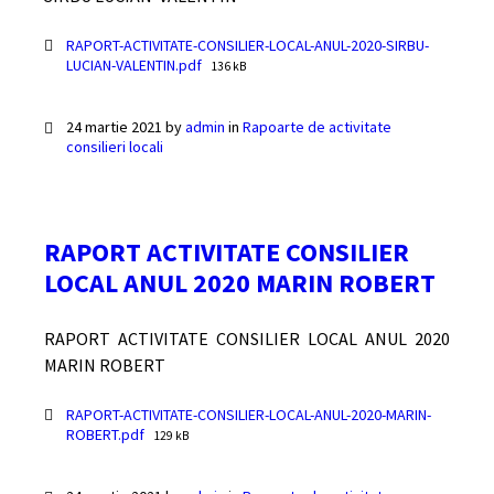
Documente
RAPORT-ACTIVITATE-CONSILIER-LOCAL-ANUL-2020-SIRBU-
File
LUCIAN-VALENTIN.pdf
136 kB
size:
24 martie 2021
by
admin
in
Rapoarte de activitate
consilieri locali
RAPORT ACTIVITATE CONSILIER
LOCAL ANUL 2020 MARIN ROBERT
RAPORT ACTIVITATE CONSILIER LOCAL ANUL 2020
MARIN ROBERT
Documente
RAPORT-ACTIVITATE-CONSILIER-LOCAL-ANUL-2020-MARIN-
File
ROBERT.pdf
129 kB
size: