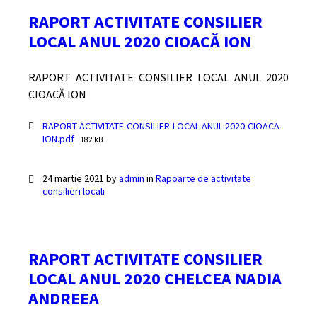
RAPORT ACTIVITATE CONSILIER
LOCAL ANUL 2020 CIOACĂ ION
RAPORT ACTIVITATE CONSILIER LOCAL ANUL 2020
CIOACĂ ION
Documente
RAPORT-ACTIVITATE-CONSILIER-LOCAL-ANUL-2020-CIOACA-
File
ION.pdf
182 kB
size:
24 martie 2021
by
admin
in
Rapoarte de activitate
consilieri locali
RAPORT ACTIVITATE CONSILIER
LOCAL ANUL 2020 CHELCEA NADIA
ANDREEA