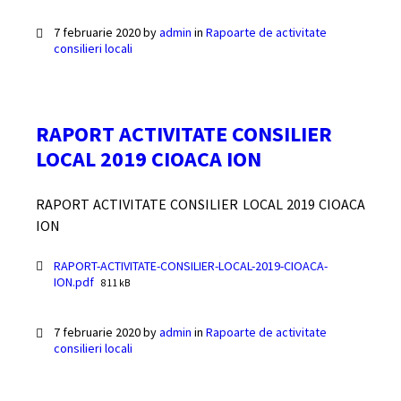
7 februarie 2020
by
admin
in
Rapoarte de activitate
consilieri locali
RAPORT ACTIVITATE CONSILIER
LOCAL 2019 CIOACA ION
RAPORT ACTIVITATE CONSILIER LOCAL 2019 CIOACA
ION
Documente
RAPORT-ACTIVITATE-CONSILIER-LOCAL-2019-CIOACA-
File
ION.pdf
811 kB
size:
7 februarie 2020
by
admin
in
Rapoarte de activitate
consilieri locali