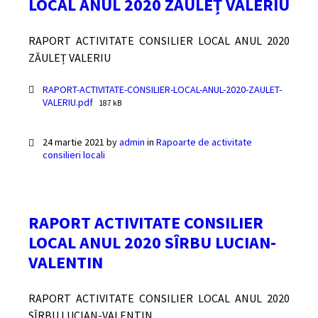
LOCAL ANUL 2020 ZĂULEȚ VALERIU
RAPORT ACTIVITATE CONSILIER LOCAL ANUL 2020
ZĂULEȚ VALERIU
Documente
RAPORT-ACTIVITATE-CONSILIER-LOCAL-ANUL-2020-ZAULET-
File
VALERIU.pdf
187 kB
size:
24 martie 2021
by
admin
in
Rapoarte de activitate
consilieri locali
RAPORT ACTIVITATE CONSILIER
LOCAL ANUL 2020 SÎRBU LUCIAN-
VALENTIN
RAPORT ACTIVITATE CONSILIER LOCAL ANUL 2020
SÎRBU LUCIAN-VALENTIN