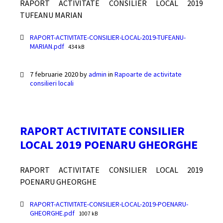
RAPORT ACTIVITATE CONSILIER LOCAL 2019
TUFEANU MARIAN
Documente
RAPORT-ACTIVITATE-CONSILIER-LOCAL-2019-TUFEANU-
File
MARIAN.pdf
434 kB
size:
7 februarie 2020
by
admin
in
Rapoarte de activitate
consilieri locali
RAPORT ACTIVITATE CONSILIER
LOCAL 2019 POENARU GHEORGHE
RAPORT ACTIVITATE CONSILIER LOCAL 2019
POENARU GHEORGHE
Documente
RAPORT-ACTIVITATE-CONSILIER-LOCAL-2019-POENARU-
File
GHEORGHE.pdf
1007 kB
size: