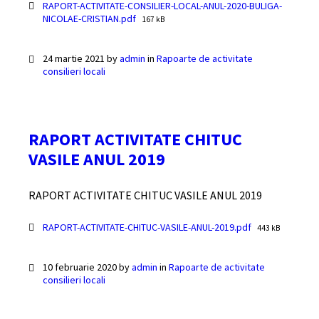
Documente
RAPORT-ACTIVITATE-CONSILIER-LOCAL-ANUL-2020-BULIGA-
File
NICOLAE-CRISTIAN.pdf
167 kB
size:
24 martie 2021
by
admin
in
Rapoarte de activitate
consilieri locali
RAPORT ACTIVITATE CHITUC
VASILE ANUL 2019
RAPORT ACTIVITATE CHITUC VASILE ANUL 2019
Documente
File
RAPORT-ACTIVITATE-CHITUC-VASILE-ANUL-2019.pdf
443 kB
size:
10 februarie 2020
by
admin
in
Rapoarte de activitate
consilieri locali