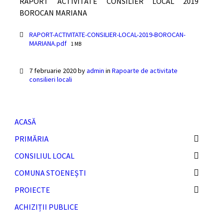
RAPORT ACTIVITATE CONSILIER LOCAL 2019
BOROCAN MARIANA
Documente
RAPORT-ACTIVITATE-CONSILIER-LOCAL-2019-BOROCAN-
File
MARIANA.pdf
1 MB
size:
7 februarie 2020
by
admin
in
Rapoarte de activitate
consilieri locali
ACASĂ
PRIMĂRIA
CONSILIUL LOCAL
COMUNA STOENEȘTI
PROIECTE
ACHIZIȚII PUBLICE