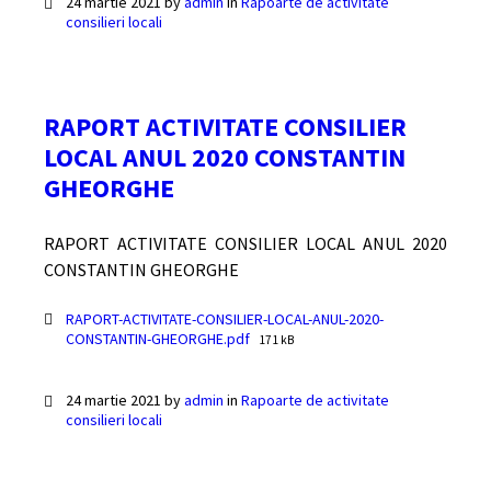
24 martie 2021
by
admin
in
Rapoarte de activitate
consilieri locali
RAPORT ACTIVITATE CONSILIER
LOCAL ANUL 2020 CONSTANTIN
GHEORGHE
RAPORT ACTIVITATE CONSILIER LOCAL ANUL 2020
CONSTANTIN GHEORGHE
Documente
RAPORT-ACTIVITATE-CONSILIER-LOCAL-ANUL-2020-
File
CONSTANTIN-GHEORGHE.pdf
171 kB
size:
24 martie 2021
by
admin
in
Rapoarte de activitate
consilieri locali