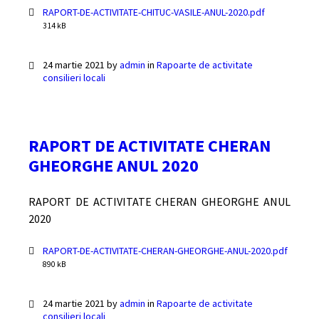
Documente
File
RAPORT-DE-ACTIVITATE-CHITUC-VASILE-ANUL-2020.pdf
size:
314 kB
24 martie 2021
by
admin
in
Rapoarte de activitate
consilieri locali
RAPORT DE ACTIVITATE CHERAN
GHEORGHE ANUL 2020
RAPORT DE ACTIVITATE CHERAN GHEORGHE ANUL
2020
Documente
RAPORT-DE-ACTIVITATE-CHERAN-GHEORGHE-ANUL-2020.pdf
File
890 kB
size:
24 martie 2021
by
admin
in
Rapoarte de activitate
consilieri locali