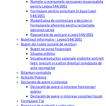
Numele și prenumele persoanei responsabile
pentru Legea 544/2001
Formulare pentru solicitare în baza Legii
544/2001
Modalitatea de contestare a deciziei și
formularele aferente pentru reclamație
administrativă
Rapoartele de aplicare a Legii 544/2001
Buletinul informativ - Legea 544/2001
Buget din toate sursele de venituri
Buget pe surse financiare
Situația plăților
Situația drepturilor salariale stabilite potrivit
legii, precum și a altor drepturi prevăzute de
acte normative
Bilanțuri contabile
Achiziții Publice
Declarații de avere și interese
Declarații de avere și interese funcționari
publici
Declarații de avere și interese consilieri locali
Formulare Tip
Registrul de evidență a cadourilor