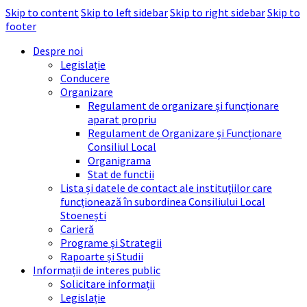
Skip to content
Skip to left sidebar
Skip to right sidebar
Skip to
footer
Despre noi
Legislație
Conducere
Organizare
Regulament de organizare și funcționare
aparat propriu
Regulament de Organizare și Funcționare
Consiliul Local
Organigrama
Stat de functii
Lista și datele de contact ale instituțiilor care
funcționează în subordinea Consiliului Local
Stoenești
Carieră
Programe și Strategii
Rapoarte și Studii
Informații de interes public
Solicitare informații
Legislație