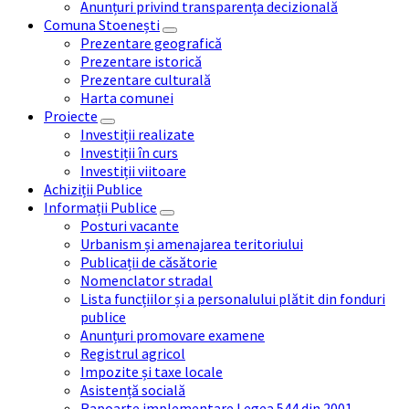
Anunțuri privind transparența decizională
Comuna Stoenești
Prezentare geografică
Prezentare istorică
Prezentare culturală
Harta comunei
Proiecte
Investiții realizate
Investiții în curs
Investiții viitoare
Achiziții Publice
Informații Publice
Posturi vacante
Urbanism și amenajarea teritoriului
Publicații de căsătorie
Nomenclator stradal
Lista funcțiilor și a personalului plătit din fonduri
publice
Anunțuri promovare examene
Registrul agricol
Impozite și taxe locale
Asistență socială
Rapoarte implementare Legea 544 din 2001