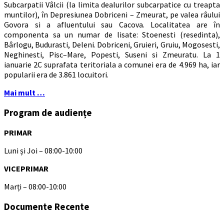
Subcarpatii Vâlcii (la limita dealurilor subcarpatice cu treapta
muntilor), în Depresiunea Dobriceni – Zmeurat, pe valea râului
Govora si a afluentului sau Cacova. Localitatea are în
componenta sa un numar de lisate: Stoenesti (resedinta),
Bârlogu, Budurasti, Deleni. Dobriceni, Gruieri, Gruiu, Mogosesti,
Neghinesti, Pisc–Mare, Popesti, Suseni si Zmeuratu. La 1
ianuarie 2C suprafata teritoriala a comunei era de 4.969 ha, iar
popularii era de 3.861 locuitori.
Mai mult …
Program de audiențe
PRIMAR
Luni și Joi – 08:00-10:00
VICEPRIMAR
Marți – 08:00-10:00
Documente Recente