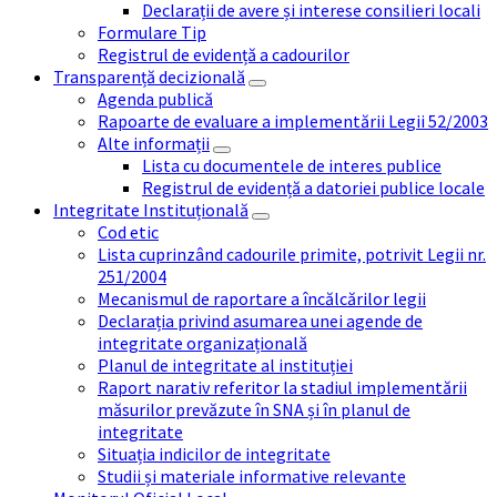
Declarații de avere și interese consilieri locali
Formulare Tip
Registrul de evidență a cadourilor
Transparență decizională
Agenda publică
Rapoarte de evaluare a implementării Legii 52/2003
Alte informații
Lista cu documentele de interes publice
Registrul de evidență a datoriei publice locale
Integritate Instituțională
Cod etic
Lista cuprinzând cadourile primite, potrivit Legii nr.
251/2004
Mecanismul de raportare a încălcărilor legii
Declarația privind asumarea unei agende de
integritate organizațională
Planul de integritate al instituției
Raport narativ referitor la stadiul implementării
măsurilor prevăzute în SNA și în planul de
integritate
Situația indicilor de integritate
Studii și materiale informative relevante