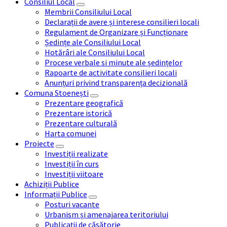
Consiliul Local
Membrii Consiliului Local
Declarații de avere și interese consilieri locali
Regulament de Organizare și Funcționare
Ședințe ale Consiliului Local
Hotărâri ale Consiliului Local
Procese verbale si minute ale ședințelor
Rapoarte de activitate consilieri locali
Anunțuri privind transparența decizională
Comuna Stoenești
Prezentare geografică
Prezentare istorică
Prezentare culturală
Harta comunei
Proiecte
Investiții realizate
Investiții în curs
Investiții viitoare
Achiziții Publice
Informații Publice
Posturi vacante
Urbanism și amenajarea teritoriului
Publicații de căsătorie