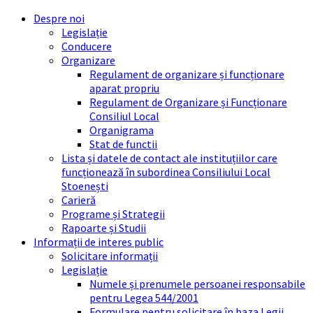
Skip
Skip
Skip
Skip
Despre noi
to
to
to
to
Legislație
content
left
right
footer
Conducere
sidebar
sidebar
Organizare
Regulament de organizare și funcționare
aparat propriu
Regulament de Organizare și Funcționare
Consiliul Local
Organigrama
Stat de functii
Lista și datele de contact ale instituțiilor care
funcționează în subordinea Consiliului Local
Stoenești
Carieră
Programe și Strategii
Rapoarte și Studii
Informații de interes public
Solicitare informații
Legislație
Numele și prenumele persoanei responsabile
pentru Legea 544/2001
Formulare pentru solicitare în baza Legii