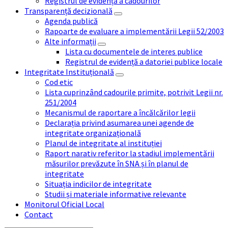
Registrul de evidență a cadourilor
Transparență decizională
Agenda publică
Rapoarte de evaluare a implementării Legii 52/2003
Alte informații
Lista cu documentele de interes publice
Registrul de evidență a datoriei publice locale
Integritate Instituțională
Cod etic
Lista cuprinzând cadourile primite, potrivit Legii nr.
251/2004
Mecanismul de raportare a încălcărilor legii
Declarația privind asumarea unei agende de
integritate organizațională
Planul de integritate al instituției
Raport narativ referitor la stadiul implementării
măsurilor prevăzute în SNA și în planul de
integritate
Situația indicilor de integritate
Studii și materiale informative relevante
Monitorul Oficial Local
Contact