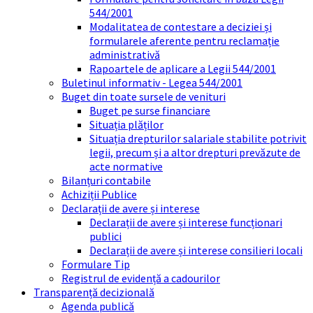
544/2001
Modalitatea de contestare a deciziei și
formularele aferente pentru reclamație
administrativă
Rapoartele de aplicare a Legii 544/2001
Buletinul informativ - Legea 544/2001
Buget din toate sursele de venituri
Buget pe surse financiare
Situația plăților
Situația drepturilor salariale stabilite potrivit
legii, precum și a altor drepturi prevăzute de
acte normative
Bilanțuri contabile
Achiziții Publice
Declarații de avere și interese
Declarații de avere și interese funcționari
publici
Declarații de avere și interese consilieri locali
Formulare Tip
Registrul de evidență a cadourilor
Transparență decizională
Agenda publică