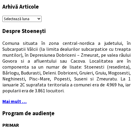
Arhivă Articole
Arhivă
Articole
Despre Stoenești
Comuna situata în zona central-nordica a judetului, în
Subcarpatii Vâlcii (la limita dealurilor subcarpatice cu treapta
muntilor), în Depresiunea Dobriceni – Zmeurat, pe valea râului
Govora si a afluentului sau Cacova. Localitatea are în
componenta sa un numar de lisate: Stoenesti (resedinta),
Bârlogu, Budurasti, Deleni. Dobriceni, Gruieri, Gruiu, Mogosesti,
Neghinesti, Pisc–Mare, Popesti, Suseni si Zmeuratu. La 1
ianuarie 2C suprafata teritoriala a comunei era de 4.969 ha, iar
popularii era de 3.861 locuitori.
Mai mult …
Program de audiențe
PRIMAR