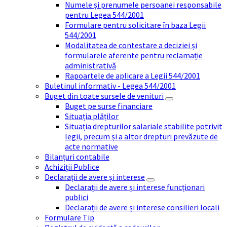
Numele și prenumele persoanei responsabile
pentru Legea 544/2001
Formulare pentru solicitare în baza Legii
544/2001
Modalitatea de contestare a deciziei și
formularele aferente pentru reclamație
administrativă
Rapoartele de aplicare a Legii 544/2001
Buletinul informativ - Legea 544/2001
Buget din toate sursele de venituri
Buget pe surse financiare
Situația plăților
Situația drepturilor salariale stabilite potrivit
legii, precum și a altor drepturi prevăzute de
acte normative
Bilanțuri contabile
Achiziții Publice
Declarații de avere și interese
Declarații de avere și interese funcționari
publici
Declarații de avere și interese consilieri locali
Formulare Tip