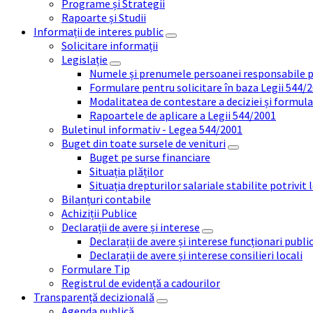
Programe și Strategii
Rapoarte și Studii
Informații de interes public
Solicitare informații
Legislație
Numele și prenumele persoanei responsabile 
Formulare pentru solicitare în baza Legii 544/
Modalitatea de contestare a deciziei și formul
Rapoartele de aplicare a Legii 544/2001
Buletinul informativ - Legea 544/2001
Buget din toate sursele de venituri
Buget pe surse financiare
Situația plăților
Situația drepturilor salariale stabilite potrivit
Bilanțuri contabile
Achiziții Publice
Declarații de avere și interese
Declarații de avere și interese funcționari public
Declarații de avere și interese consilieri locali
Formulare Tip
Registrul de evidență a cadourilor
Transparență decizională
Agenda publică