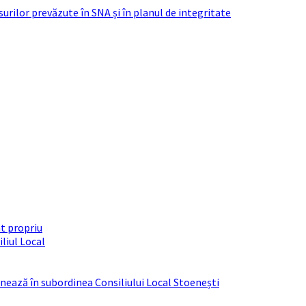
urilor prevăzute în SNA și în planul de integritate
t propriu
liul Local
ționează în subordinea Consiliului Local Stoenești