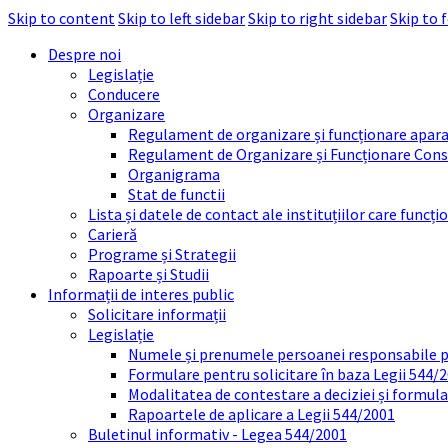
Skip to content
Skip to left sidebar
Skip to right sidebar
Skip to 
Despre noi
Legislație
Conducere
Organizare
Regulament de organizare și funcționare apara
Regulament de Organizare și Funcționare Consi
Organigrama
Stat de functii
Lista și datele de contact ale instituțiilor care func
Carieră
Programe și Strategii
Rapoarte și Studii
Informații de interes public
Solicitare informații
Legislație
Numele și prenumele persoanei responsabile 
Formulare pentru solicitare în baza Legii 544/
Modalitatea de contestare a deciziei și formul
Rapoartele de aplicare a Legii 544/2001
Buletinul informativ - Legea 544/2001