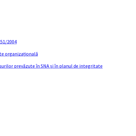
 251/2004
ate organizațională
urilor prevăzute în SNA și în planul de integritate
ATIE CASATORIE TANASIE-HODENIUC AUGU