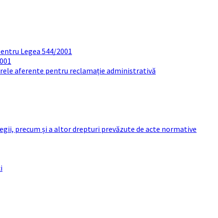
pentru Legea 544/2001
2001
arele aferente pentru reclamație administrativă
 legii, precum și a altor drepturi prevăzute de acte normative
i