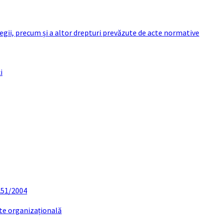
 legii, precum și a altor drepturi prevăzute de acte normative
i
 251/2004
ate organizațională