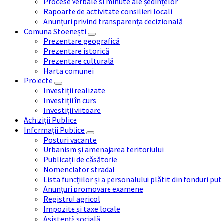
Procese verbale si minute ale ședințelor
Rapoarte de activitate consilieri locali
Anunțuri privind transparența decizională
Comuna Stoenești
Prezentare geografică
Prezentare istorică
Prezentare culturală
Harta comunei
Proiecte
Investiții realizate
Investiții în curs
Investiții viitoare
Achiziții Publice
Informații Publice
Posturi vacante
Urbanism și amenajarea teritoriului
Publicații de căsătorie
Nomenclator stradal
Lista funcțiilor și a personalului plătit din fonduri pu
Anunțuri promovare examene
Registrul agricol
Impozite și taxe locale
Asistență socială