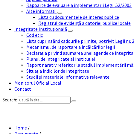
Rapoarte de evaluare a implementării Legii 52/2003
Alte informații
Lista cu documentele de interes publice
Registrul de evidență a datoriei publice locale
Integritate Instituțională
Cod etic
Lista cuprinzând cadourile primite, potrivit Legii nr.
Mecanismul de raportare a încălcărilor legii
Declarația privind asumarea unei agende de integrit
Planul de integritate al instituției
Raport narativ referitor la stadiul implementării măs
Situația indicilor de integritate
Studii și materiale informative relevante
Monitorul Oficial Local
Contact
Search:
PUBLIC
Home
/
Documente
/