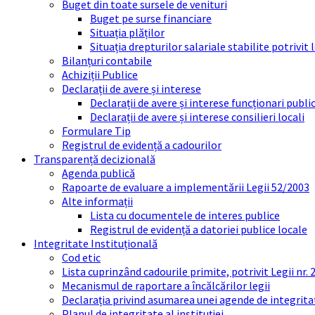
Buget din toate sursele de venituri
Buget pe surse financiare
Situația plăților
Situația drepturilor salariale stabilite potrivit
Bilanțuri contabile
Achiziții Publice
Declarații de avere și interese
Declarații de avere și interese funcționari public
Declarații de avere și interese consilieri locali
Formulare Tip
Registrul de evidență a cadourilor
Transparență decizională
Agenda publică
Rapoarte de evaluare a implementării Legii 52/2003
Alte informații
Lista cu documentele de interes publice
Registrul de evidență a datoriei publice locale
Integritate Instituțională
Cod etic
Lista cuprinzând cadourile primite, potrivit Legii nr.
Mecanismul de raportare a încălcărilor legii
Declarația privind asumarea unei agende de integrit
Planul de integritate al instituției