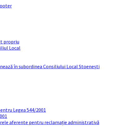
footer
t propriu
liul Local
ționează în subordinea Consiliului Local Stoenești
pentru Legea 544/2001
2001
arele aferente pentru reclamație administrativă