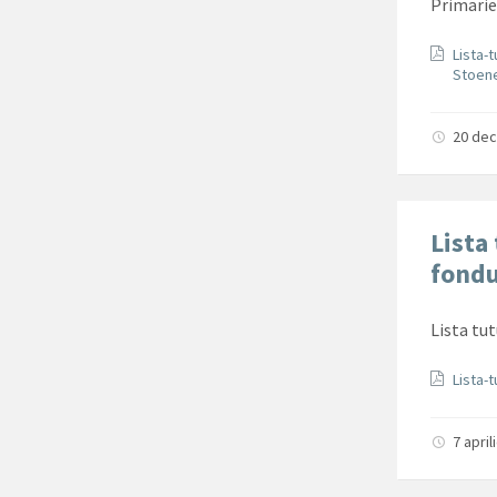
Primarie
Docum
Lista-t
Stoen
20 de
Lista 
fondu
Lista tut
Docum
Lista-
7 apri