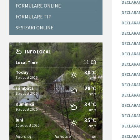
DECLARAT
FORMULARE ONLINE
DECLARAT
FORMULARE TIP
DECLARAT
SESIZARI ONLINE
DECLARAT
DECLARAT
INFO LOCAL
DECLARATI
11:03
Local Time
DECLARAT
30°C
Today
DECLARAT
7 august 2026
1m/s
DECLARATI
28°C
sâmbătă
8 august 2026
7m/s
DECLARAT
34°C
duminică
DECLARAT
9 august 2026
3m/s
DECLARAT
35°C
luni
10 august 2026
DECLARAT
2m/s
Informații furnizate de
DECLARAT