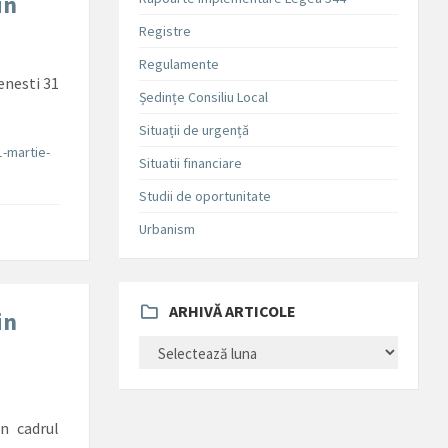
in
Registre
Regulamente
oenesti 31
Ședințe Consiliu Local
Situații de urgență
1-martie-
Situatii financiare
Studii de oportunitate
Urbanism
ARHIVĂ ARTICOLE
in
ARHIVĂ
ARTICOLE
in cadrul