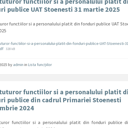
tuturor functiilor si a personalului platit d
ri publice UAT Stoenesti 31 martie 2025
uror functiilor si a personalului platit din fonduri publice UAT St
2025
ente
tuturor-functiilor-si-a-personalului-platit-din-fonduri-publice-UAT-Stoenesti-3
File
pdf
328 kB
size:
e 2025
by
admin
in
Lista funcțiilor
tuturor functiilor si a personalului platit d
ri publice din cadrul Primariei Stoenesti
embrie 2024
turor functiilor si a personalului platit din fonduri publice d