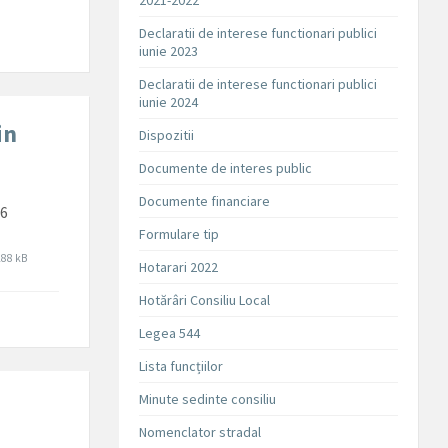
2021-2022
Declaratii de interese functionari publici
iunie 2023
Declaratii de interese functionari publici
iunie 2024
in
Dispozitii
Documente de interes public
Documente financiare
26
Formulare tip
ile
288 kB
Hotarari 2022
size:
Hotărâri Consiliu Local
Legea 544
Lista funcțiilor
Minute sedinte consiliu
Nomenclator stradal