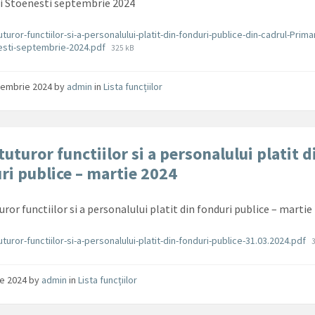
i Stoenesti septembrie 2024
ente
uturor-functiilor-si-a-personalului-platit-din-fonduri-publice-din-cadrul-Primar
File
esti-septembrie-2024.pdf
325 kB
size:
cembrie 2024
by
admin
in
Lista funcțiilor
tuturor functiilor si a personalului platit d
ri publice – martie 2024
uror functiilor si a personalului platit din fonduri publice – martie
ente
F
tuturor-functiilor-si-a-personalului-platit-din-fonduri-publice-31.03.2024.pdf
lie 2024
by
admin
in
Lista funcțiilor