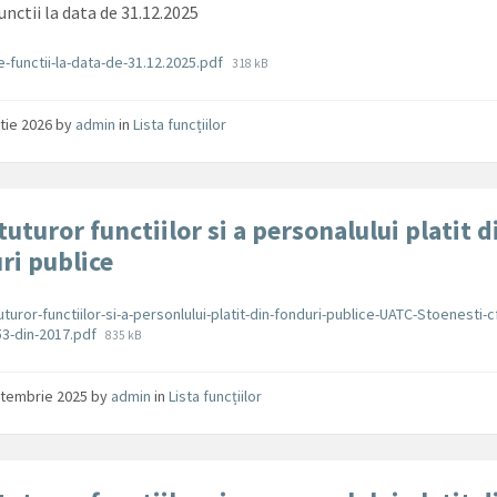
unctii la data de 31.12.2025
ente
File
e-functii-la-data-de-31.12.2025.pdf
318 kB
size:
tie 2026
by
admin
in
Lista funcțiilor
tuturor functiilor si a personalului platit d
ri publice
ente
tuturor-functiilor-si-a-personlului-platit-din-fonduri-publice-UATC-Stoenesti-c
File
53-din-2017.pdf
835 kB
size:
ptembrie 2025
by
admin
in
Lista funcțiilor