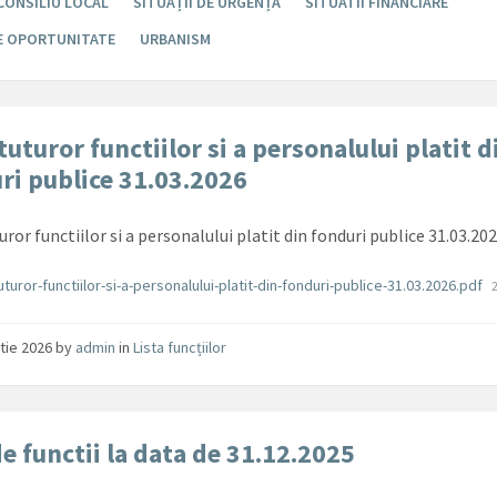
CONSILIU LOCAL
SITUAȚII DE URGENȚĂ
SITUATII FINANCIARE
DE OPORTUNITATE
URBANISM
tuturor functiilor si a personalului platit d
ri publice 31.03.2026
uror functiilor si a personalului platit din fonduri publice 31.03.20
ente
F
tuturor-functiilor-si-a-personalului-platit-din-fonduri-publice-31.03.2026.pdf
tie 2026
by
admin
in
Lista funcțiilor
de functii la data de 31.12.2025