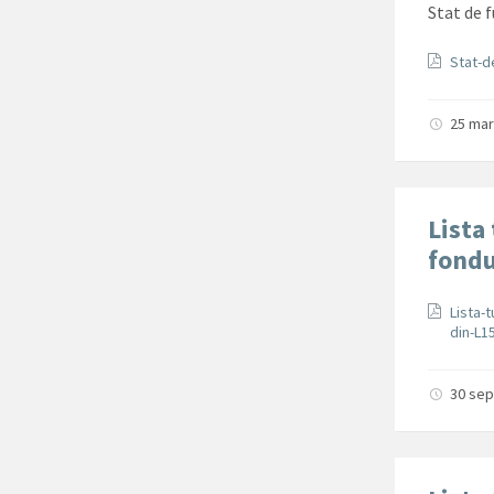
Stat de f
Docum
Stat-d
25 mar
Lista 
fondu
Docum
Lista-
din-L1
30 se