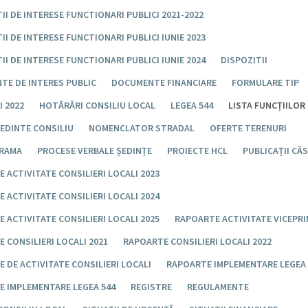
II DE INTERESE FUNCTIONARI PUBLICI 2021-2022
II DE INTERESE FUNCTIONARI PUBLICI IUNIE 2023
II DE INTERESE FUNCTIONARI PUBLICI IUNIE 2024
DISPOZITII
TE DE INTERES PUBLIC
DOCUMENTE FINANCIARE
FORMULARE TIP
 2022
HOTĂRÂRI CONSILIU LOCAL
LEGEA 544
LISTA FUNCȚIILOR
EDINTE CONSILIU
NOMENCLATOR STRADAL
OFERTE TERENURI
RAMA
PROCESE VERBALE ȘEDINȚE
PROIECTE HCL
PUBLICAȚII CĂ
 ACTIVITATE CONSILIERI LOCALI 2023
 ACTIVITATE CONSILIERI LOCALI 2024
 ACTIVITATE CONSILIERI LOCALI 2025
RAPOARTE ACTIVITATE VICEPR
 CONSILIERI LOCALI 2021
RAPOARTE CONSILIERI LOCALI 2022
 DE ACTIVITATE CONSILIERI LOCALI
RAPOARTE IMPLEMENTARE LEGEA 
E IMPLEMENTARE LEGEA 544
REGISTRE
REGULAMENTE