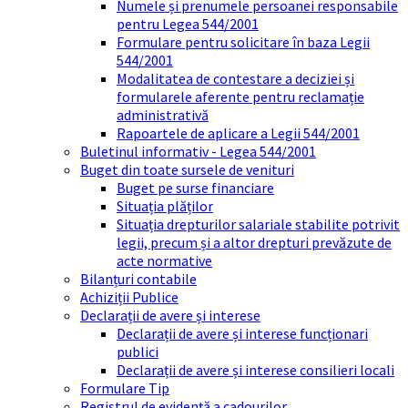
Numele și prenumele persoanei responsabile
pentru Legea 544/2001
Formulare pentru solicitare în baza Legii
544/2001
Modalitatea de contestare a deciziei și
formularele aferente pentru reclamație
administrativă
Rapoartele de aplicare a Legii 544/2001
Buletinul informativ - Legea 544/2001
Buget din toate sursele de venituri
Buget pe surse financiare
Situația plăților
Situația drepturilor salariale stabilite potrivit
legii, precum și a altor drepturi prevăzute de
acte normative
Bilanțuri contabile
Achiziții Publice
Declarații de avere și interese
Declarații de avere și interese funcționari
publici
Declarații de avere și interese consilieri locali
Formulare Tip
Registrul de evidență a cadourilor