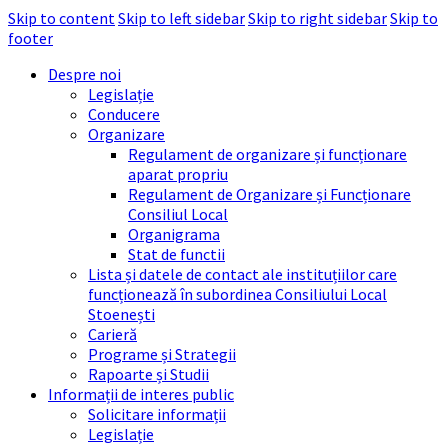
Skip to content
Skip to left sidebar
Skip to right sidebar
Skip to
footer
Despre noi
Legislație
Conducere
Organizare
Regulament de organizare și funcționare
aparat propriu
Regulament de Organizare și Funcționare
Consiliul Local
Organigrama
Stat de functii
Lista și datele de contact ale instituțiilor care
funcționează în subordinea Consiliului Local
Stoenești
Carieră
Programe și Strategii
Rapoarte și Studii
Informații de interes public
Solicitare informații
Legislație