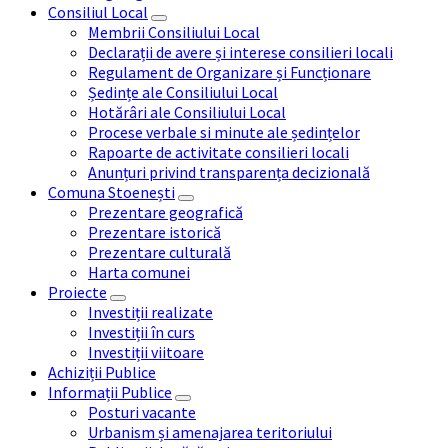
Consiliul Local
Membrii Consiliului Local
Declarații de avere și interese consilieri locali
Regulament de Organizare și Funcționare
Ședințe ale Consiliului Local
Hotărâri ale Consiliului Local
Procese verbale si minute ale ședințelor
Rapoarte de activitate consilieri locali
Anunțuri privind transparența decizională
Comuna Stoenești
Prezentare geografică
Prezentare istorică
Prezentare culturală
Harta comunei
Proiecte
Investiții realizate
Investiții în curs
Investiții viitoare
Achiziții Publice
Informații Publice
Posturi vacante
Urbanism și amenajarea teritoriului