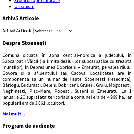
Studii de oportunitate
Urbanism
Arhivă Articole
Arhivă Articole
Despre Stoenești
Comuna situata în zona central-nordica a judetului, în
Subcarpatii Vâlcii (la limita dealurilor subcarpatice cu treapta
muntilor), în Depresiunea Dobriceni – Zmeurat, pe valea râului
Govora si a afluentului sau Cacova. Localitatea are în
componenta sa un numar de lisate: Stoenesti (resedinta),
Bârlogu, Budurasti, Deleni. Dobriceni, Gruieri, Gruiu, Mogosesti,
Neghinesti, Pisc–Mare, Popesti, Suseni si Zmeuratu. La 1
ianuarie 2C suprafata teritoriala a comunei era de 4.969 ha, iar
popularii era de 3.861 locuitori.
Mai mult …
Program de audiențe