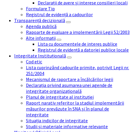
Declarații de avere și interese consilieri locali
Formulare Tip
Registrul de evidență a cadourilor
Transparență decizională
Agenda publică
Rapoarte de evaluare a implementării Legii 52/2003
Alte informații
Lista cu documentele de interes publice
Registrul de evidență a datoriei publice locale
Integritate Instituțională
Cod etic
Lista cuprinzând cadourile primite, potrivit Legii nr.
251/2004
Mecanismul de raportare a încălcărilor legii
Declarația privind asumarea unei agende de
integritate organizațională
Planul de integritate al instituției
Raport narativ referitor la stadiul implementării
măsurilor prevăzute în SNA și în planul de
integritate
Situația indicilor de integritate
Studii și materiale informative relevante