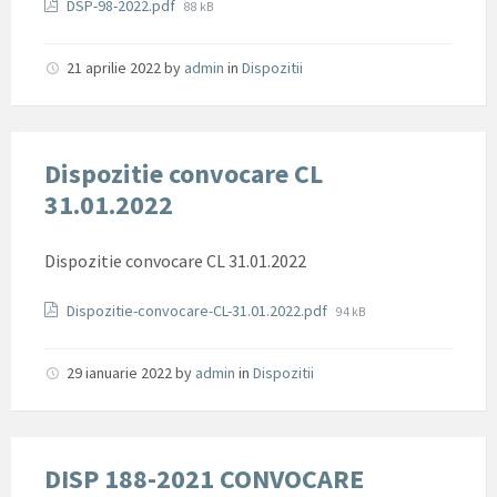
Documente
File
DSP-98-2022.pdf
88 kB
size:
21 aprilie 2022
by
admin
in
Dispozitii
Dispozitie convocare CL
31.01.2022
Dispozitie convocare CL 31.01.2022
Documente
File
Dispozitie-convocare-CL-31.01.2022.pdf
94 kB
size:
29 ianuarie 2022
by
admin
in
Dispozitii
DISP 188-2021 CONVOCARE