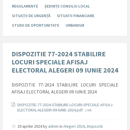
REGULAMENTE
ȘEDINȚE CONSILIU LOCAL
SITUAȚII DE URGENȚĂ
SITUATII FINANCIARE
STUDII DE OPORTUNITATE
URBANISM
DISPOZITIE 77-2024 STABILIRE
LOCURI SPECIALE AFISAJ
ELECTORAL ALEGERI 09 IUNIE 2024
DISPOZITIE 77-2024 STABILIRE LOCURI SPECIALE
AFISAJ ELECTORAL ALEGERI 09 IUNIE 2024
Documente
DISPOZITIE-77-2024-STABILIRE-LOCURI-SPECIALE-AFISAJ-
File
ELECTORAL-ALEGERI-09-IUNIE-2024.pdf
2 MB
size:
29 aprilie 2024
by
admin
in
Alegeri 2024
,
Dispozitii