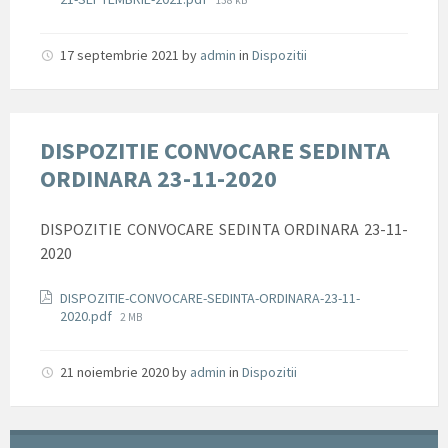
138 kB
size:
17 septembrie 2021
by
admin
in
Dispozitii
DISPOZITIE CONVOCARE SEDINTA
ORDINARA 23-11-2020
DISPOZITIE CONVOCARE SEDINTA ORDINARA 23-11-
2020
Documente
DISPOZITIE-CONVOCARE-SEDINTA-ORDINARA-23-11-
File
2020.pdf
2 MB
size:
21 noiembrie 2020
by
admin
in
Dispozitii