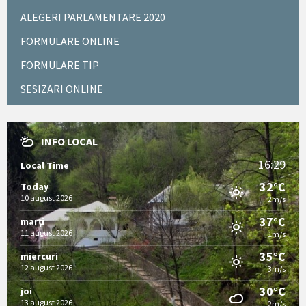
ALEGERI PARLAMENTARE 2020
FORMULARE ONLINE
FORMULARE TIP
SESIZARI ONLINE
INFO LOCAL
16:29
Local Time
32°C
Today
10 august 2026
2m/s
37°C
marți
11 august 2026
1m/s
35°C
miercuri
12 august 2026
3m/s
30°C
joi
13 august 2026
2m/s