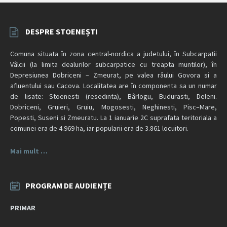
DESPRE STOENEȘTI
Comuna situata în zona central-nordica a judetului, în Subcarpatii
Vâlcii (la limita dealurilor subcarpatice cu treapta muntilor), în
Depresiunea Dobriceni – Zmeurat, pe valea râului Govora si a
afluentului sau Cacova. Localitatea are în componenta sa un numar
de lisate: Stoenesti (resedinta), Bârlogu, Budurasti, Deleni.
Dobriceni, Gruieri, Gruiu, Mogosesti, Neghinesti, Pisc–Mare,
Popesti, Suseni si Zmeuratu. La 1 ianuarie 2C suprafata teritoriala a
comunei era de 4.969 ha, iar popularii era de 3.861 locuitori.
Mai mult …
PROGRAM DE AUDIENȚE
PRIMAR