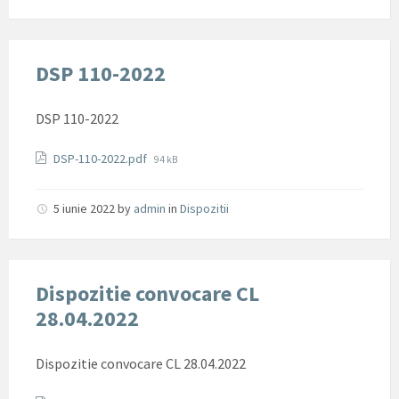
DSP 110-2022
DSP 110-2022
Documente
File
DSP-110-2022.pdf
94 kB
size:
5 iunie 2022
by
admin
in
Dispozitii
Dispozitie convocare CL
28.04.2022
Dispozitie convocare CL 28.04.2022