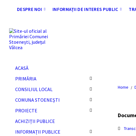
Skip
Skip
Skip
Skip
to
to
to
to
DESPRE NOI
INFORMAȚII DE INTERES PUBLIC
TR
content
left
right
footer
sidebar
sidebar
ACASĂ
PRIMĂRIA
Home
/
CONSILIUL LOCAL
COMUNA STOENEȘTI
PROIECTE
Docum
ACHIZIȚII PUBLICE
Transc
INFORMAȚII PUBLICE