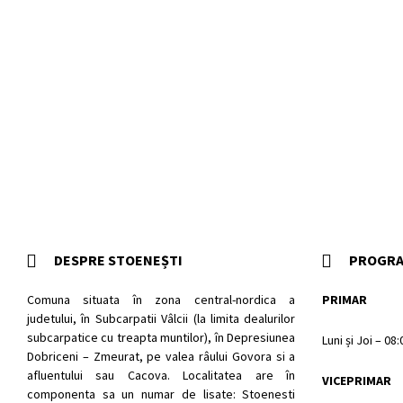
DESPRE STOENEȘTI
PROGRA
Comuna situata în zona central-nordica a
PRIMAR
judetului, în Subcarpatii Vâlcii (la limita dealurilor
subcarpatice cu treapta muntilor), în Depresiunea
Luni și Joi – 08
Dobriceni – Zmeurat, pe valea râului Govora si a
afluentului sau Cacova. Localitatea are în
VICEPRIMAR
componenta sa un numar de lisate: Stoenesti