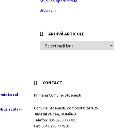
Studii de oportunitate
Urbanism
ARHIVĂ ARTICOLE
ARHIVĂ
ARTICOLE
CONTACT
mic Local
Primăria Comunei Stoenești
Comuna Stoenești, cod poștal 247625
obuz scolar-
Județul Vâlcea, ROMÂNIA
Telefon: 004 0250 777489
Fax: 004 0250 777510