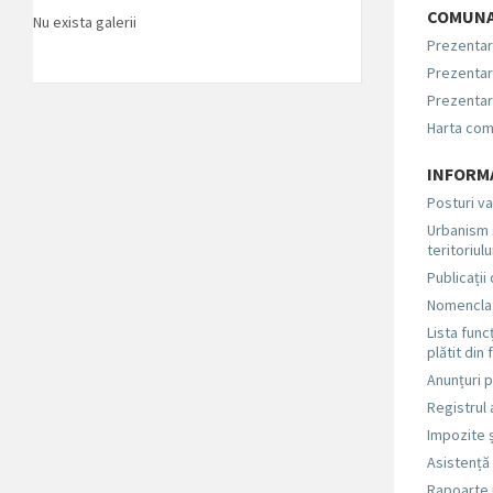
COMUNA
Nu exista galerii
Prezentar
Prezentar
Prezentar
Harta co
INFORMA
Posturi v
Urbanism 
teritoriulu
Publicații
Nomenclat
Lista funcț
plătit din
Anunțuri
Registrul 
Impozite ș
Asistență
Rapoarte