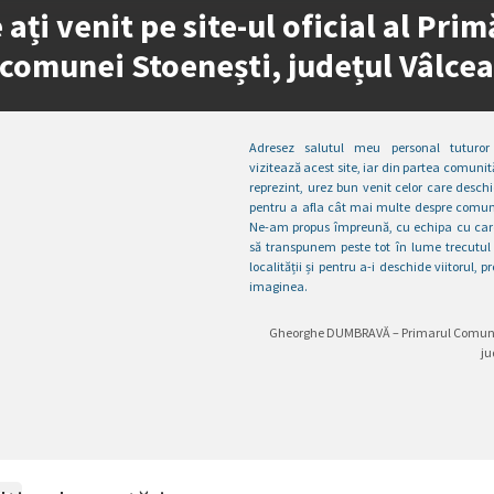
 ați venit pe site-ul oficial al Prim
comunei Stoenești, județul Vâlce
Adresez salutul meu personal tuturor
vizitează acest site, iar din partea comunită
reprezint, urez bun venit celor care deschi
pentru a afla cât mai multe despre comun
Ne-am propus împreună, cu echipa cu car
să transpunem peste tot în lume trecutul 
localității și pentru a-i deschide viitorul,
imaginea.
Gheorghe DUMBRAVĂ – Primarul Comune
ju