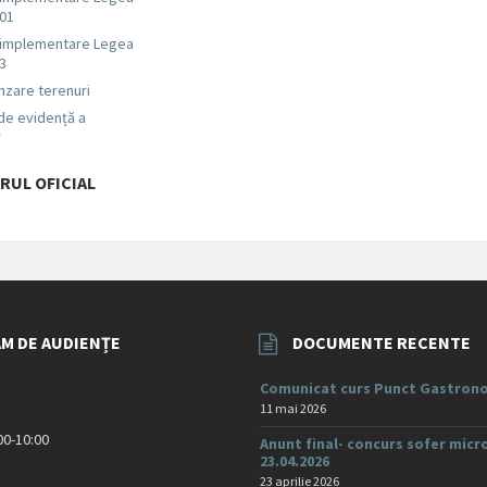
001
 implementare Legea
03
nzare terenuri
 de evidență a
r
RUL OFICIAL
M DE AUDIENȚE
DOCUMENTE RECENTE
Comunicat curs Punct Gastrono
11 mai 2026
:00-10:00
Anunt final- concurs sofer micr
23.04.2026
23 aprilie 2026