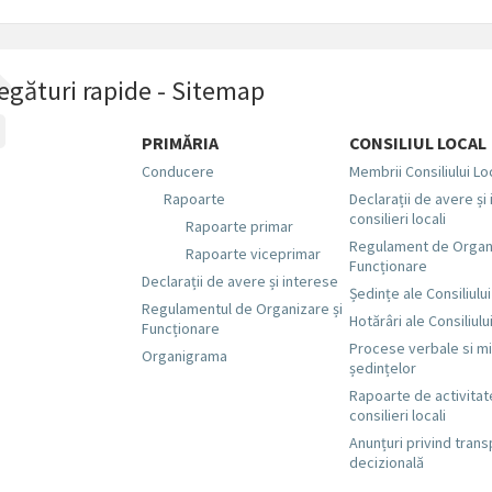
egături rapide - Sitemap
PRIMĂRIA
CONSILIUL LOCAL
Conducere
Membrii Consiliului Lo
Rapoarte
Declarații de avere și
consilieri locali
Rapoarte primar
Regulament de Organi
Rapoarte viceprimar
Funcționare
Declarații de avere și interese
Ședințe ale Consiliului
Regulamentul de Organizare și
Hotărâri ale Consiliulu
Funcționare
Procese verbale si mi
Organigrama
ședințelor
Rapoarte de activitat
consilieri locali
Anunțuri privind tran
decizională