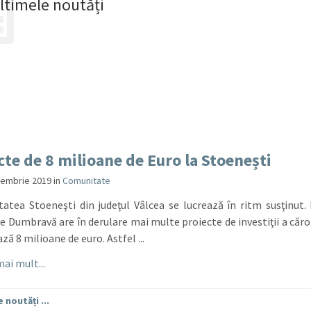
ltimele noutăți
cte de 8 milioane de Euro la Stoenești
cembrie 2019
in
Comunitate
itatea Stoeneşti din judeţul Vâlcea se lucrează în ritm susţinut.
 Dumbravă are în derulare mai multe proiecte de investiţii a căro
ză 8 milioane de euro. Astfel ...
ai mult...
 noutăți ...