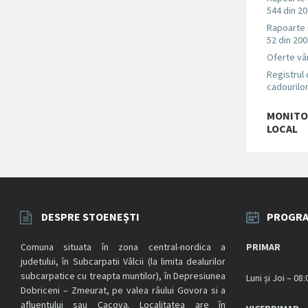
544 din 2
Rapoarte
52 din 20
Oferte vâ
Registrul
cadourilo
MONITO
LOCAL
DESPRE STOENEȘTI
PROGRA
Comuna situata în zona central-nordica a
PRIMAR
judetului, în Subcarpatii Vâlcii (la limita dealurilor
subcarpatice cu treapta muntilor), în Depresiunea
Luni și Joi – 08
Dobriceni – Zmeurat, pe valea râului Govora si a
afluentului sau Cacova. Localitatea are în