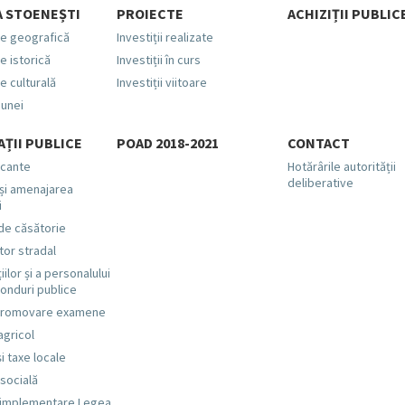
 STOENEȘTI
PROIECTE
ACHIZIȚII PUBLIC
e geografică
Investiții realizate
e istorică
Investiții în curs
e culturală
Investiții viitoare
munei
ȚII PUBLICE
POAD 2018-2021
CONTACT
acante
Hotărârile autorității
deliberative
și amenajarea
i
 de căsătorie
or stradal
iilor și a personalului
 fonduri publice
 promovare examene
agricol
i taxe locale
 socială
 implementare Legea