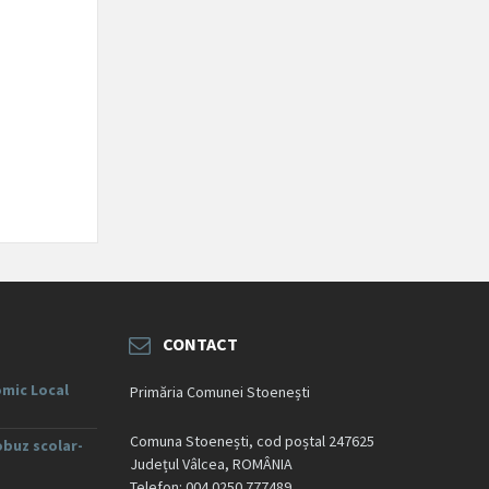
CONTACT
mic Local
Primăria Comunei Stoenești
Comuna Stoenești, cod poștal 247625
obuz scolar-
Județul Vâlcea, ROMÂNIA
Telefon: 004 0250 777489