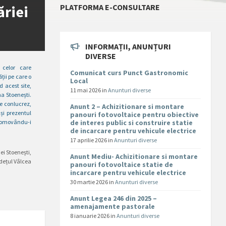
ăriei
PLATFORMA E-CONSULTARE
a
INFORMAȚII, ANUNȚURI
DIVERSE
 celor care
Comunicat curs Punct Gastronomic
ții pe care o
Local
d acest site,
11 mai 2026
in
Anunturi diverse
a Stoenești.
e conlucrez,
Anunt 2 – Achizitionare si montare
și prezentul
panouri fotovoltaice pentru obiective
 promovându-i
de interes public si construire statie
de incarcare pentru vehicule electrice
17 aprilie 2026
in
Anunturi diverse
i Stoenești,
Anunt Mediu- Achizitionare si montare
dețul Vâlcea
panouri fotovoltaice statie de
incarcare pentru vehicule electrice
30 martie 2026
in
Anunturi diverse
Anunt Legea 246 din 2025 –
amenajamente pastorale
8 ianuarie 2026
in
Anunturi diverse