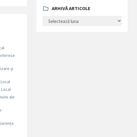
ARHIVĂ ARTICOLE
ARHIVĂ
ARTICOLE
cal
 interese
zare și
 Local
i Local
nute ale
e
sparența