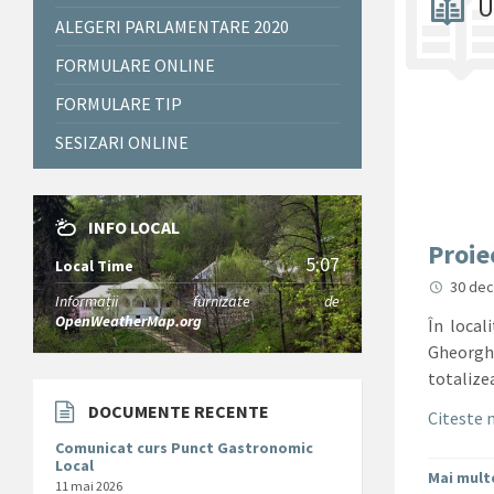
U
ALEGERI PARLAMENTARE 2020
FORMULARE ONLINE
FORMULARE TIP
SESIZARI ONLINE
INFO LOCAL
Proie
5:07
Local Time
30 de
Informații furnizate de
OpenWeatherMap.org
În local
Gheorghe
totalizea
DOCUMENTE RECENTE
Citeste m
Comunicat curs Punct Gastronomic
Local
Mai multe
11 mai 2026